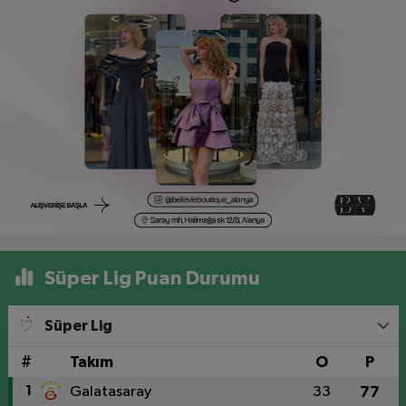
Süper Lig Puan Durumu
Süper Lig
#
Takım
O
P
1
Galatasaray
33
77