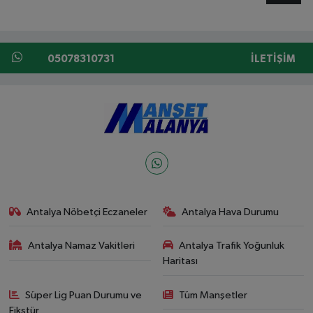
05078310731
İLETIŞIM
Antalya Nöbetçi Eczaneler
Antalya Hava Durumu
Antalya Namaz Vakitleri
Antalya Trafik Yoğunluk
Haritası
Süper Lig Puan Durumu ve
Tüm Manşetler
Fikstür