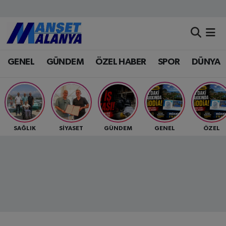
Antalya Nöbetçi Eczaneler
GENEL
GÜNDEM
ÖZEL HABER
SPOR
DÜNYA
Antalya Hava Durumu
Antalya Namaz Vakitleri
Antalya Trafik Yoğunluk Haritası
SAĞLIK
SİYASET
GÜNDEM
GENEL
ÖZEL
Süper Lig Puan Durumu ve Fikstür
Tüm Manşetler
Son Dakika Haberleri
Haber Arşivi