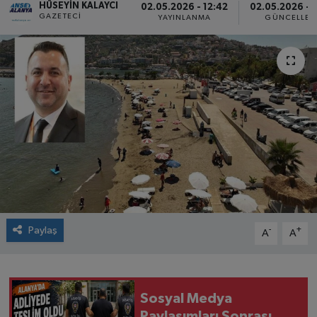
HÜSEYIN KALAYCI
02.05.2026 - 12:42
02.05.2026 - 
GAZETECI
YAYINLANMA
GÜNCELLEM
Paylaş
-
+
A
A
Sosyal Medya
Paylaşımları Sonrası