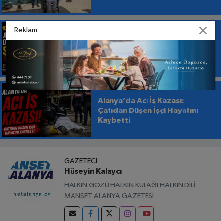
Reklam
Sultan Sipahi Resort Hotel İçin
Mağduriyet İddiası: Aynı Oda
Birden Fazla Kişiye Mi Satıldı?
Alanya’da Acı İş Kazası:
Çatıdan Düşen İşçi Hayatını
Kaybetti
GAZETECI
Hüseyin Kalaycı
HALKIN GÖZÜ HALKIN KULAĞI HALKIN DİLİ
MANŞET ALANYA GAZETESİ