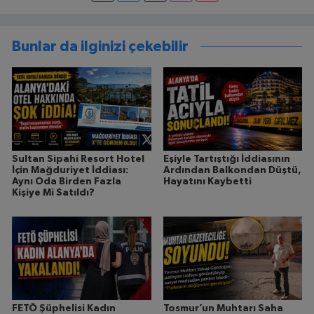
Bunlar da ilginizi çekebilir
Sultan Sipahi Resort Hotel
Eşiyle Tartıştığı İddiasının
İçin Mağduriyet İddiası:
Ardından Balkondan Düştü,
Aynı Oda Birden Fazla
Hayatını Kaybetti
Kişiye Mi Satıldı?
FETÖ Şüphelisi Kadın
Tosmur’un Muhtarı Saha