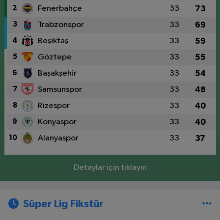
2
Fenerbahçe
33
73
3
Trabzonspor
33
69
4
Beşiktaş
33
59
5
Göztepe
33
55
6
Başakşehir
33
54
7
Samsunspor
33
48
8
Rizespor
33
40
9
Konyaspor
33
40
10
Alanyaspor
33
37
Detaylar için tıklayın
Süper Lig Fikstür