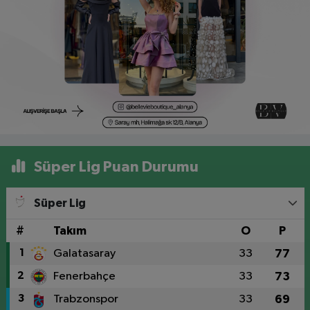
Süper Lig Puan Durumu
Süper Lig
#
Takım
O
P
1
Galatasaray
33
77
2
Fenerbahçe
33
73
3
Trabzonspor
33
69