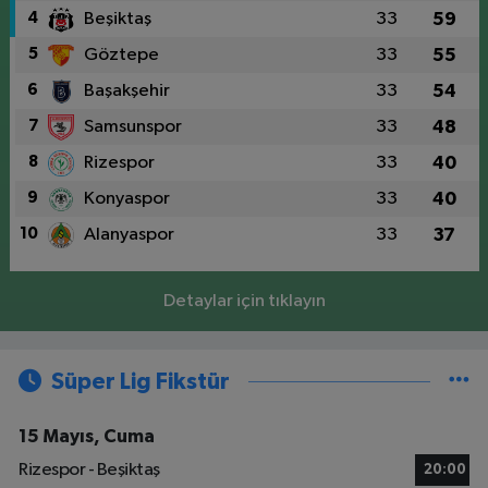
4
Beşiktaş
33
59
5
Göztepe
33
55
6
Başakşehir
33
54
7
Samsunspor
33
48
8
Rizespor
33
40
9
Konyaspor
33
40
10
Alanyaspor
33
37
Detaylar için tıklayın
Süper Lig Fikstür
15 Mayıs, Cuma
Rizespor - Beşiktaş
20:00