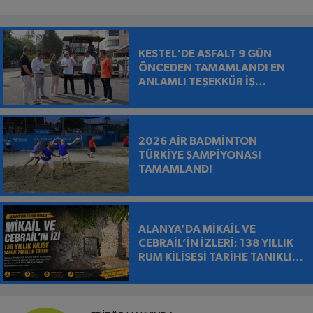
KESTEL'DE ASFALT 9 GÜN
ÖNCEDEN TAMAMLANDI EN
ANLAMLI TEŞEKKÜR İŞ
MAKİNESİNİN ÜZERİNE
BIRAKILDI
2026 AİR BADMİNTON
TÜRKİYE ŞAMPİYONASI
TAMAMLANDI
ALANYA’DA MİKAİL VE
CEBRAİL’İN İZLERİ: 138 YILLIK
RUM KİLİSESİ TARİHE TANIKLIK
EDİYOR