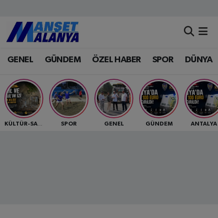
Antalya Nöbetçi Eczaneler
GENEL
GÜNDEM
ÖZEL HABER
SPOR
DÜNYA
Antalya Hava Durumu
Antalya Namaz Vakitleri
Antalya Trafik Yoğunluk Haritası
SPOR
GENEL
GÜNDEM
ANTALYA
KÜLTÜR-SANAT
Süper Lig Puan Durumu ve Fikstür
Tüm Manşetler
Son Dakika Haberleri
Haber Arşivi