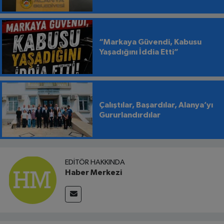
“Markaya Güvendi, Kabusu
Yaşadığını İddia Etti”
Çalıştılar, Başardılar, Alanya’yı
Gururlandırdılar
EDITÖR HAKKINDA
Haber Merkezi