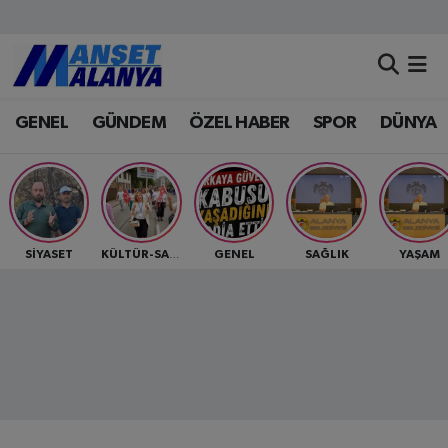
Antalya Nöbetçi Eczaneler
GENEL
GÜNDEM
ÖZEL HABER
SPOR
DÜNYA
Antalya Hava Durumu
Antalya Namaz Vakitleri
Antalya Trafik Yoğunluk Haritası
SİYASET
GENEL
SAĞLIK
YAŞAM
KÜLTÜR-SANAT
Süper Lig Puan Durumu ve Fikstür
Tüm Manşetler
Son Dakika Haberleri
Haber Arşivi