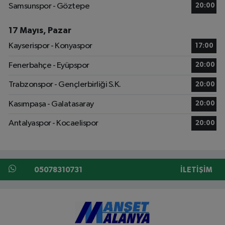
Samsunspor - Göztepe
20:00
17 Mayıs, Pazar
Kayserispor - Konyaspor
17:00
Fenerbahçe - Eyüpspor
20:00
Trabzonspor - Gençlerbirliği S.K.
20:00
Kasımpaşa - Galatasaray
20:00
Antalyaspor - Kocaelispor
20:00
05078310731
İLETIŞIM