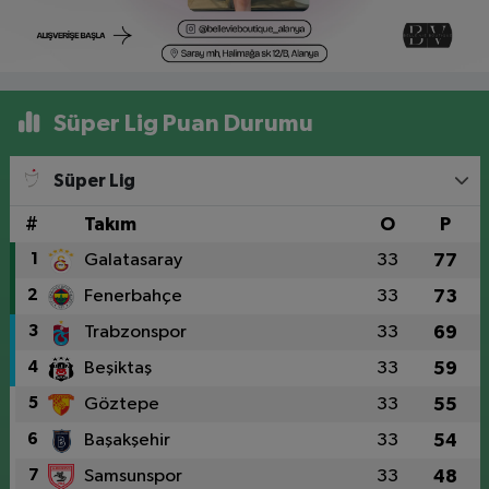
Süper Lig Puan Durumu
Süper Lig
#
Takım
O
P
1
Galatasaray
33
77
2
Fenerbahçe
33
73
3
Trabzonspor
33
69
4
Beşiktaş
33
59
5
Göztepe
33
55
6
Başakşehir
33
54
7
Samsunspor
33
48