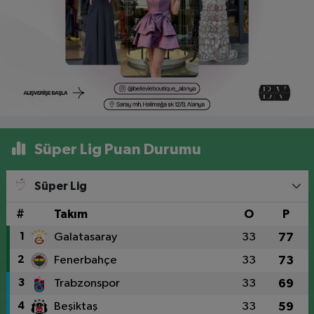
Süper Lig Puan Durumu
Süper Lig
#
Takım
O
P
1
Galatasaray
33
77
2
Fenerbahçe
33
73
3
Trabzonspor
33
69
4
Beşiktaş
33
59