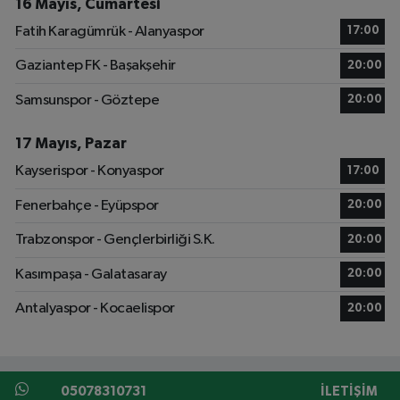
16 Mayıs, Cumartesi
Fatih Karagümrük - Alanyaspor
17:00
Gaziantep FK - Başakşehir
20:00
Samsunspor - Göztepe
20:00
17 Mayıs, Pazar
Kayserispor - Konyaspor
17:00
Fenerbahçe - Eyüpspor
20:00
Trabzonspor - Gençlerbirliği S.K.
20:00
Kasımpaşa - Galatasaray
20:00
Antalyaspor - Kocaelispor
20:00
05078310731
İLETIŞIM