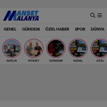
Antalya Nöbetçi Eczaneler
GENEL
GÜNDEM
ÖZEL HABER
SPOR
DÜNYA
Antalya Hava Durumu
Antalya Namaz Vakitleri
Antalya Trafik Yoğunluk Haritası
SAĞLIK
SİYASET
GÜNDEM
GENEL
ÖZEL
Süper Lig Puan Durumu ve Fikstür
Tüm Manşetler
Son Dakika Haberleri
Haber Arşivi