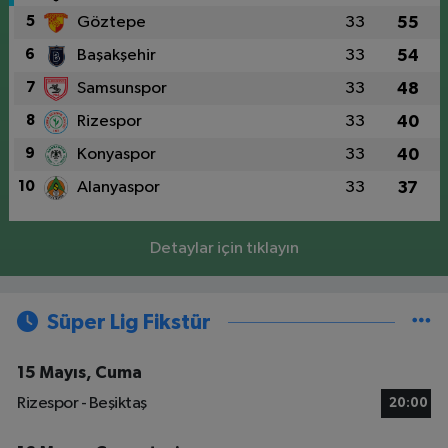
5
Göztepe
33
55
6
Başakşehir
33
54
7
Samsunspor
33
48
8
Rizespor
33
40
9
Konyaspor
33
40
10
Alanyaspor
33
37
Detaylar için tıklayın
Süper Lig Fikstür
15 Mayıs, Cuma
Rizespor - Beşiktaş
20:00