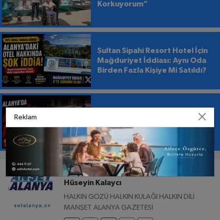
Korkuyorum”
Sultan Sipahi Resort Hotel İçin
Mağduriyet İddiası: Aynı Oda
Birden Fazla Kişiye Mi Satıldı?
Alanya’da Acı İş Kazası:
Reklam
Çatıdan Düşen İşçi Hayatını
Kaybetti
GAZETECI
Hüseyin Kalaycı
HALKIN GÖZÜ HALKIN KULAĞI HALKIN DİLİ
MANŞET ALANYA GAZETESİ