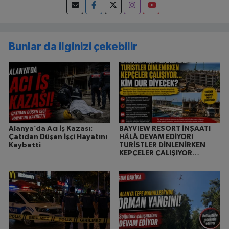
Bunlar da ilginizi çekebilir
Alanya’da Acı İş Kazası:
BAYVIEW RESORT İNŞAATI
Çatıdan Düşen İşçi Hayatını
HÂLÂ DEVAM EDİYOR!
Kaybetti
TURİSTLER DİNLENİRKEN
KEPÇELER ÇALIŞIYOR…