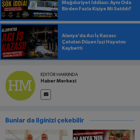
Mağduriyet İddiası: Aynı Oda
Birden Fazla Kişiye Mi Satıldı?
Alanya’da Acı İş Kazası:
Çatıdan Düşen İşçi Hayatını
Kaybetti
EDITÖR HAKKINDA
Haber Merkezi
Bunlar da ilginizi çekebilir