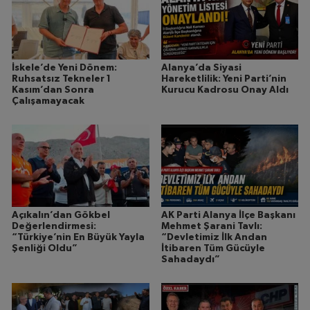
İskele’de Yeni Dönem:
Alanya’da Siyasi
Ruhsatsız Tekneler 1
Hareketlilik: Yeni Parti’nin
Kasım’dan Sonra
Kurucu Kadrosu Onay Aldı
Çalışamayacak
Açıkalın’dan Gökbel
AK Parti Alanya İlçe Başkanı
Değerlendirmesi:
Mehmet Şarani Tavlı:
“Türkiye’nin En Büyük Yayla
“Devletimiz İlk Andan
Şenliği Oldu”
İtibaren Tüm Gücüyle
Sahadaydı”