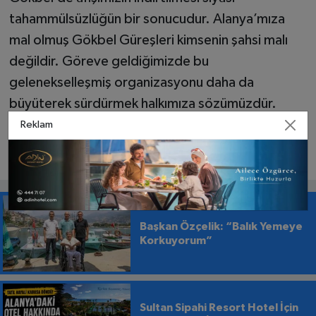
tahammülsüzlüğün bir sonucudur. Alanya’mıza
mal olmuş Gökbel Güreşleri kimsenin şahsi malı
değildir. Göreve geldiğimizde bu
gelenekselleşmiş organizasyonu daha da
büyüterek sürdürmek halkımıza sözümüzdür.
Kamuoyuna saygıyla duyurulur.” dedi.
Reklam
Başkan Özçelik: “Balık Yemeye
Korkuyorum”
Sultan Sipahi Resort Hotel İçin