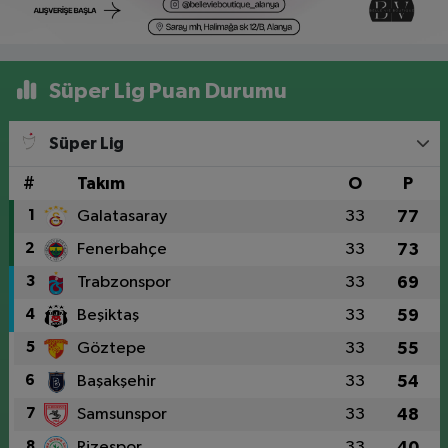
Süper Lig Puan Durumu
Süper Lig
#
Takım
O
P
1
Galatasaray
33
77
2
Fenerbahçe
33
73
3
Trabzonspor
33
69
4
Beşiktaş
33
59
5
Göztepe
33
55
6
Başakşehir
33
54
7
Samsunspor
33
48
8
Rizespor
33
40