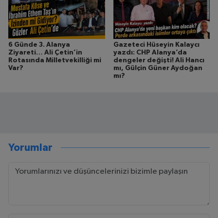
6 Günde 3. Alanya
Gazeteci Hüseyin Kalaycı
Ziyareti… Ali Çetin’in
yazdı: CHP Alanya’da
Rotasında Milletvekilliği mi
dengeler değişti! Ali Hancı
Var?
mı, Gülçin Güner Aydoğan
mı?
Yorumlar