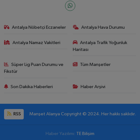
Antalya Nöbetçi Eczaneler
Antalya Hava Durumu
Antalya Namaz Vakitleri
Antalya Trafik Yoğunluk
Haritası
Süper Lig Puan Durumu ve
Tüm Manşetler
Fikstür
Son Dakika Haberleri
Haber Arşivi
RSS
Manşet Alanya Copyright © 2024. Her hakkı saklıdır.
Haber Yazılımı:
TE Bilişim