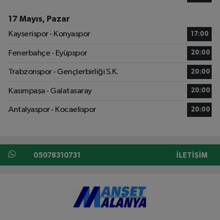
17 Mayıs, Pazar
Kayserispor - Konyaspor
17:00
Fenerbahçe - Eyüpspor
20:00
Trabzonspor - Gençlerbirliği S.K.
20:00
Kasımpaşa - Galatasaray
20:00
Antalyaspor - Kocaelispor
20:00
05078310731
İLETIŞIM