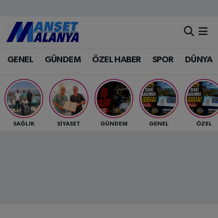
Antalya Nöbetçi Eczaneler
GENEL
GÜNDEM
ÖZEL HABER
SPOR
DÜNYA
Antalya Hava Durumu
Antalya Namaz Vakitleri
Antalya Trafik Yoğunluk Haritası
SAĞLIK
SİYASET
GÜNDEM
GENEL
ÖZEL
Süper Lig Puan Durumu ve Fikstür
Tüm Manşetler
Son Dakika Haberleri
Haber Arşivi