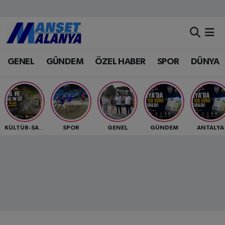
Antalya Nöbetçi Eczaneler
GENEL
GÜNDEM
ÖZEL HABER
SPOR
DÜNYA
Antalya Hava Durumu
Antalya Namaz Vakitleri
Antalya Trafik Yoğunluk Haritası
SPOR
GENEL
GÜNDEM
ANTALYA
KÜLTÜR-SANAT
Süper Lig Puan Durumu ve Fikstür
Tüm Manşetler
Son Dakika Haberleri
Haber Arşivi