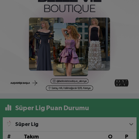
Süper Lig Puan Durumu
Süper Lig
#
Takım
O
P