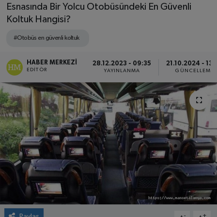
Esnasında Bir Yolcu Otobüsündeki En Güvenli
Koltuk Hangisi?
#Otobüs en güvenli koltuk
HABER MERKEZI
28.12.2023 - 09:35
21.10.2024 - 13:
EDITÖR
YAYINLANMA
GÜNCELLEME
Paylaş
-
+