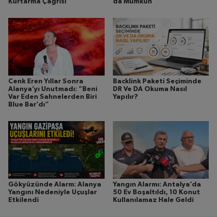
Kurtarma Çağrısı
da Mümkün
Cenk Eren Yıllar Sonra
Backlink Paketi Seçiminde
Alanya’yı Unutmadı: “Beni
DR Ve DA Okuma Nasıl
Var Eden Sahnelerden Biri
Yapılır?
Blue Bar’dı”
Gökyüzünde Alarm: Alanya
Yangın Alarmı: Antalya’da
Yangını Nedeniyle Uçuşlar
50 Ev Boşaltıldı, 10 Konut
Etkilendi
Kullanılamaz Hale Geldi