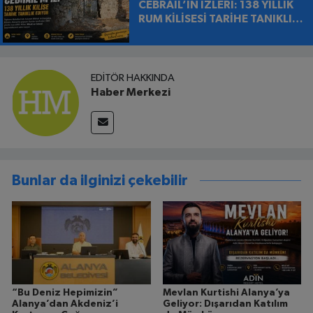
CEBRAİL’İN İZLERİ: 138 YILLIK
RUM KİLİSESİ TARİHE TANIKLIK
EDİYOR
EDITÖR HAKKINDA
Haber Merkezi
Bunlar da ilginizi çekebilir
“Bu Deniz Hepimizin”
Mevlan Kurtishi Alanya’ya
Alanya’dan Akdeniz’i
Geliyor: Dışarıdan Katılım