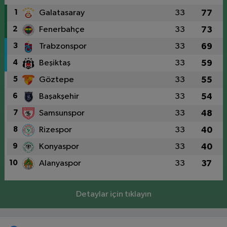
1
Galatasaray
33
77
2
Fenerbahçe
33
73
3
Trabzonspor
33
69
4
Beşiktaş
33
59
5
Göztepe
33
55
6
Başakşehir
33
54
7
Samsunspor
33
48
8
Rizespor
33
40
9
Konyaspor
33
40
10
Alanyaspor
33
37
Detaylar için tıklayın