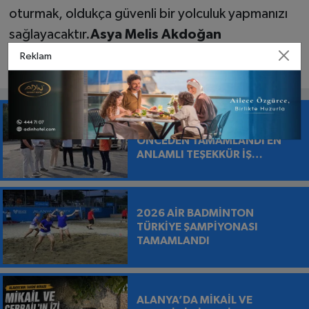
oturmak, oldukça güvenli bir yolculuk yapmanızı
sağlayacaktır.
Asya Melis Akdoğan
Reklam
KESTEL'DE ASFALT 9 GÜN
ÖNCEDEN TAMAMLANDI EN
ANLAMLI TEŞEKKÜR İŞ
MAKİNESİNİN ÜZERİNE
BIRAKILDI
2026 AİR BADMİNTON
TÜRKİYE ŞAMPİYONASI
TAMAMLANDI
ALANYA’DA MİKAİL VE