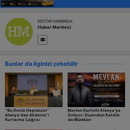
EDİYOR
EDITÖR HAKKINDA
Haber Merkezi
Bunlar da ilginizi çekebilir
“Bu Deniz Hepimizin”
Mevlan Kurtishi Alanya’ya
Alanya’dan Akdeniz’i
Geliyor: Dışarıdan Katılım
Kurtarma Çağrısı
da Mümkün