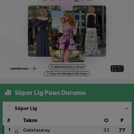
Süper Lig Puan Durumu
Süper Lig
#
Takım
O
P
1
Galatasaray
33
77