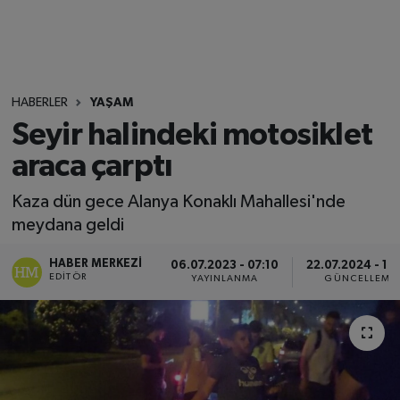
HABERLER
YAŞAM
Seyir halindeki motosiklet
araca çarptı
Kaza dün gece Alanya Konaklı Mahallesi'nde
meydana geldi
HABER MERKEZI
06.07.2023 - 07:10
22.07.2024 - 18
EDITÖR
YAYINLANMA
GÜNCELLEME