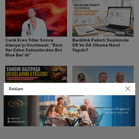
Cenk Eren Yıllar Sonra
Backlink Paketi Seçiminde
Alanya’yı Unutmadı: “Beni
DR Ve DA Okuma Nasıl
Var Eden Sahnelerden Biri
Yapılır?
Blue Bar’dı”
Reklam
Gökyüzünde Alarm: Alanya
Yangın Alarmı: Antalya’da
Yangını Nedeniyle Uçuşlar
50 Ev Boşaltıldı, 10 Konut
Etkilendi
Kullanılamaz Hale Geldi