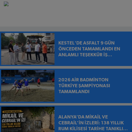
KESTEL'DE ASFALT 9 GÜN
ÖNCEDEN TAMAMLANDI EN
ANLAMLI TEŞEKKÜR İŞ
MAKİNESİNİN ÜZERİNE
BIRAKILDI
2026 AİR BADMİNTON
TÜRKİYE ŞAMPİYONASI
TAMAMLANDI
ALANYA’DA MİKAİL VE
CEBRAİL’İN İZLERİ: 138 YILLIK
RUM KİLİSESİ TARİHE TANIKLIK