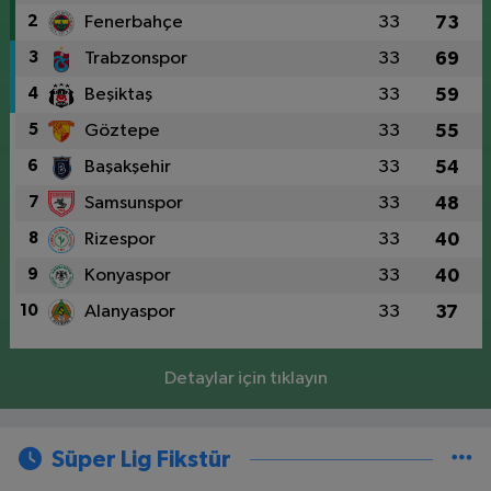
2
Fenerbahçe
33
73
3
Trabzonspor
33
69
4
Beşiktaş
33
59
5
Göztepe
33
55
6
Başakşehir
33
54
7
Samsunspor
33
48
8
Rizespor
33
40
9
Konyaspor
33
40
10
Alanyaspor
33
37
Detaylar için tıklayın
Süper Lig Fikstür