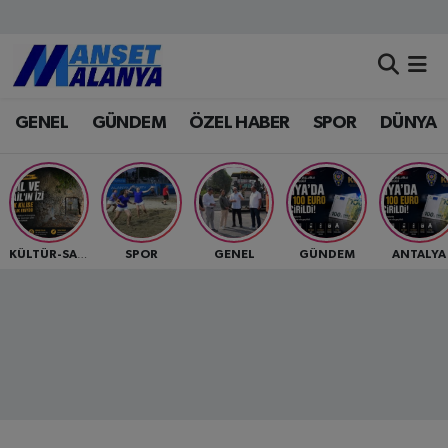
Antalya Nöbetçi Eczaneler
GENEL
GÜNDEM
ÖZEL HABER
SPOR
DÜNYA
Antalya Hava Durumu
Antalya Namaz Vakitleri
Antalya Trafik Yoğunluk Haritası
SPOR
GENEL
GÜNDEM
ANTALYA
KÜLTÜR-SANAT
Süper Lig Puan Durumu ve Fikstür
Tüm Manşetler
Son Dakika Haberleri
Haber Arşivi