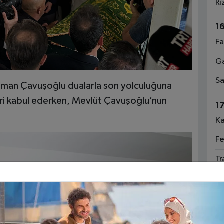
Ri
1
Fa
Ga
Sa
sman Çavuşoğlu dualarla son yolculuğuna
eri kabul ederken, Mevlüt Çavuşoğlu’nun
1
Ka
Fe
Tr
Ka
An