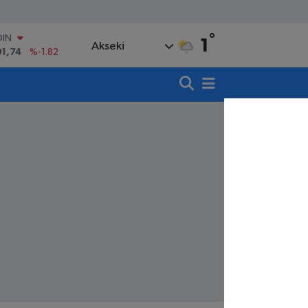
°
AR
1
Akseki
3620
%0.02
O
8690
%0.19
LİN
0380
%0.18
TIN
,09000
%0.19
100
98,00
%0
OIN
91,74
%-1.82