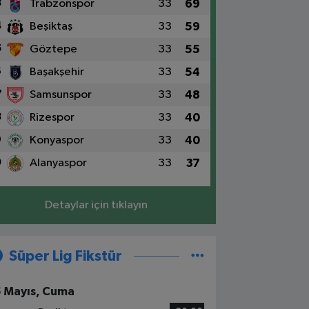
3
Trabzonspor
33
69
4
Beşiktaş
33
59
5
Göztepe
33
55
6
Başakşehir
33
54
7
Samsunspor
33
48
8
Rizespor
33
40
9
Konyaspor
33
40
0
Alanyaspor
33
37
Detaylar için tıklayın
Süper Lig Fikstür
5 Mayıs, Cuma