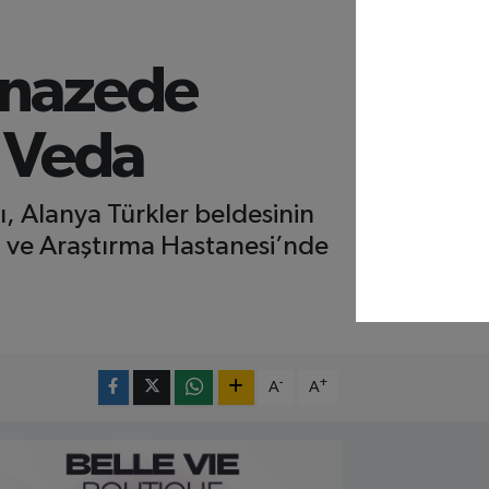
enazede
 Veda
ı, Alanya Türkler beldesinin
 ve Araştırma Hastanesi’nde
-
+
A
A