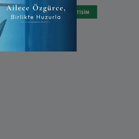
05078310731
İLETIŞIM