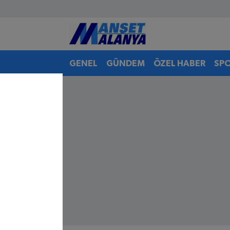
Antalya Nöbetçi Eczaneler
GENEL
GÜNDEM
ÖZEL HABER
SP
Antalya Hava Durumu
Antalya Namaz Vakitleri
Antalya Trafik Yoğunluk Haritası
Süper Lig Puan Durumu ve Fikstür
Tüm Manşetler
Son Dakika Haberleri
Haber Arşivi