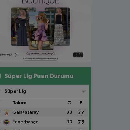
Süper Lig Puan Durumu
Süper Lig
#
Takım
O
P
1
Galatasaray
33
77
2
Fenerbahçe
33
73