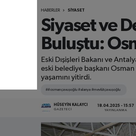
HABERLER
SİYASET
Siyaset ve 
Buluştu: Os
Eski Dışişleri Bakanı ve Anta
eski belediye başkanı Osman
yaşamını yitirdi.
##osmançavuşoğlu #alanya #mevlütçavuşoğlu
HÜSEYIN KALAYCI
18.04.2025 - 15:57
GAZETECI
YAYINLANMA