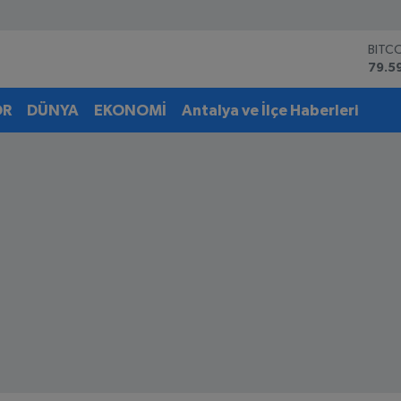
DOL
45,4
EUR
53,3
OR
DÜNYA
EKONOMİ
Antalya ve İlçe Haberleri
STER
61,6
G.AL
6862
BİST
14.5
BITC
79.5