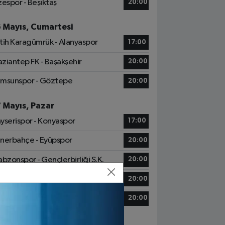
zespor - Beşiktaş
20:00
6 Mayıs, Cumartesi
tih Karagümrük - Alanyaspor
17:00
ziantep FK - Başakşehir
20:00
msunspor - Göztepe
20:00
7 Mayıs, Pazar
yserispor - Konyaspor
17:00
nerbahçe - Eyüpspor
20:00
abzonspor - Gençlerbirliği S.K.
20:00
sımpaşa - Galatasaray
20:00
talyaspor - Kocaelispor
20:00