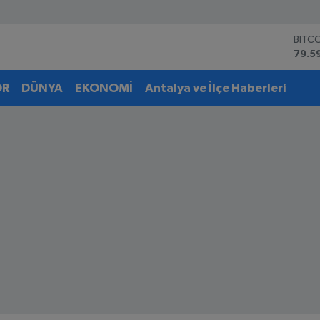
BITC
79.5
DOL
45,4
OR
DÜNYA
EKONOMİ
Antalya ve İlçe Haberleri
EUR
53,3
STER
61,6
G.AL
6862
BİST
14.5