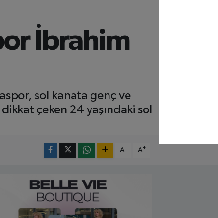
por İbrahim
spor, sol kanata genç ve
 dikkat çeken 24 yaşındaki sol
-
+
A
A