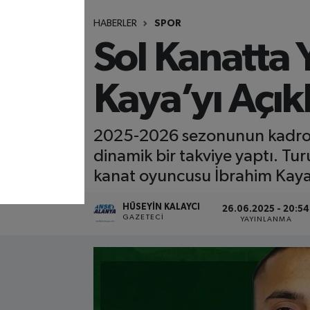
HABERLER
SPOR
Sol Kanatta 
Kaya’yı Açık
2025-2026 sezonunun kadro y
dinamik bir takviye yaptı. Tu
kanat oyuncusu İbrahim Kaya i
HÜSEYIN KALAYCI
26.06.2025 - 20:54
GAZETECI
YAYINLANMA