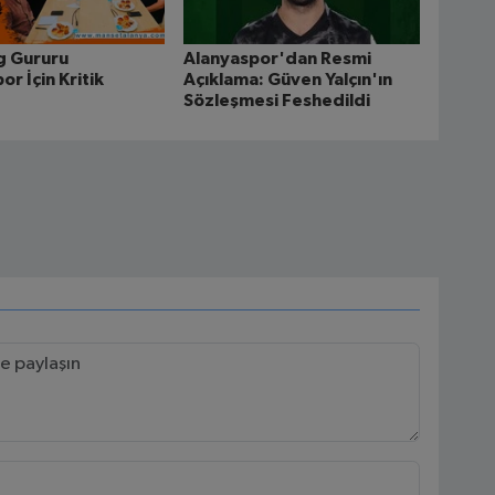
g Gururu
Alanyaspor'dan Resmi
or İçin Kritik
Açıklama: Güven Yalçın'ın
Sözleşmesi Feshedildi