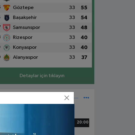
5
Göztepe
33
55
6
Başakşehir
33
54
7
Samsunspor
33
48
8
Rizespor
33
40
9
Konyaspor
33
40
0
Alanyaspor
33
37
Detaylar için tıklayın
Süper Lig Fikstür
5 Mayıs, Cuma
zespor - Beşiktaş
20:00