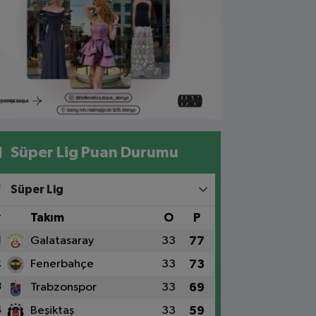
Süper Lig Puan Durumu
Süper Lig
#
Takım
O
P
1
Galatasaray
33
77
2
Fenerbahçe
33
73
3
Trabzonspor
33
69
4
Beşiktaş
33
59