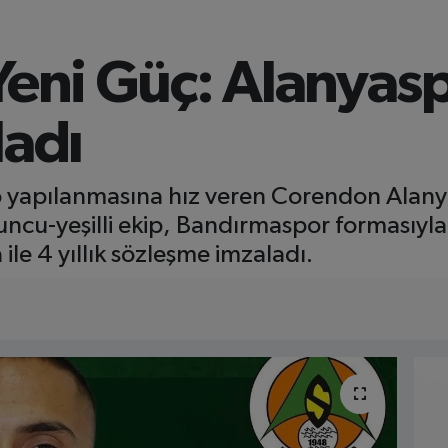
Yeni Güç: Alanyas
ladı
apılanmasına hız veren Corendon Alanya
runcu-yeşilli ekip, Bandırmaspor formasıyla
le 4 yıllık sözleşme imzaladı.