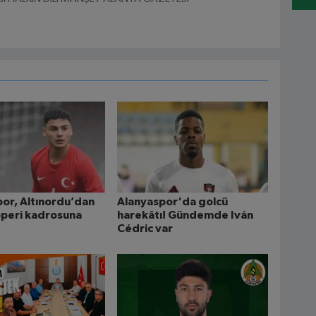
or, Altınordu’dan
Alanyaspor'da golcü
operi kadrosuna
harekâtı! Gündemde Iván
Cédric var