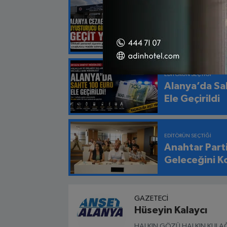
EDITÖRÜN SEÇTIĞI
Alanya L Tipi
Uyuşturucu Gi
EDITÖRÜN SEÇTIĞI
Alanya’da Sa
Ele Geçirildi
EDITÖRÜN SEÇTIĞI
Anahtar Part
Geleceğini K
GAZETECI
Hüseyin Kalaycı
HALKIN GÖZÜ HALKIN KULAĞ