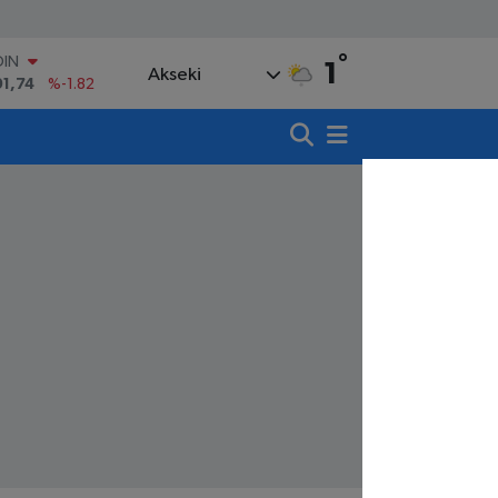
°
OIN
1
Akseki
91,74
%-1.82
AR
3620
%0.02
O
8690
%0.19
LİN
0380
%0.18
TIN
,09000
%0.19
100
98,00
%0