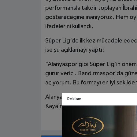
performansla takdir toplayan İbrahi
göstereceğine inanıyoruz. Hem oy
ifadelerini kullandı.
Süper Lig’de ilk kez mücadele edec
ise şu açıklamayı yaptı:
“Alanyaspor gibi Süper Lig’in önem
gurur verici. Bandırmaspor’da güzel
açıyorum. Bu formayı en iyi şekilde
Alanyaspor’un sol kanattaki rekabet
Reklam
Kaya’nın performansı, taraftarlar a