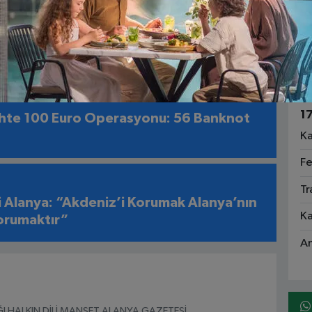
1
Fa
 Cezaevi’nde Dikkatli Personel
rişimini Önledi
Ga
Sa
1
hte 100 Euro Operasyonu: 56 Banknot
Ka
Fe
Tr
i Alanya: “Akdeniz’i Korumak Alanya’nın
Ka
orumaktır”
An
I HALKIN DİLİ MANŞET ALANYA GAZETESİ