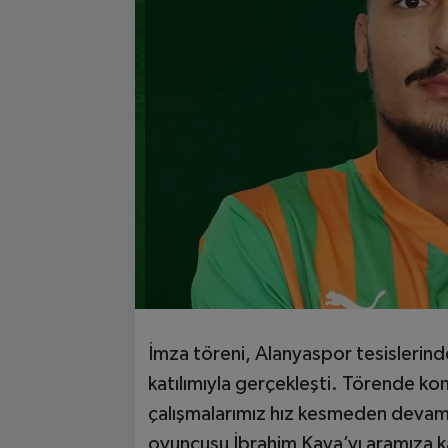
İmza töreni, Alanyaspor tesislerin
katılımıyla gerçekleşti. Törende k
çalışmalarımız hız kesmeden devam
oyuncusu İbrahim Kaya’yı aramıza k