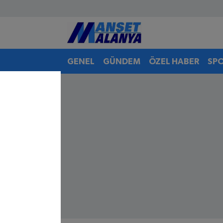
Antalya Nöbetçi Eczaneler
GENEL
GÜNDEM
ÖZEL HABER
SP
Antalya Hava Durumu
Antalya Namaz Vakitleri
Antalya Trafik Yoğunluk Haritası
Süper Lig Puan Durumu ve Fikstür
Tüm Manşetler
Son Dakika Haberleri
Haber Arşivi