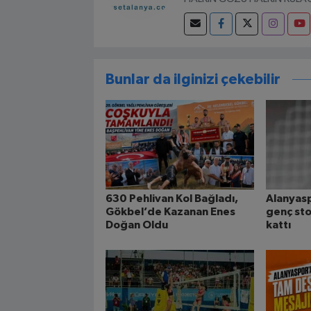
Bunlar da ilginizi çekebilir
630 Pehlivan Kol Bağladı,
Alanyasp
Gökbel’de Kazanan Enes
genç st
Doğan Oldu
kattı