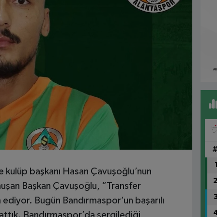
de kulüp başkanı Hasan Çavuşoğlu’nun
onuşan Başkan Çavuşoğlu, “Transfer
 ediyor. Bugün Bandırmaspor’un başarılı
attık. Bandırmaspor’da sergilediği