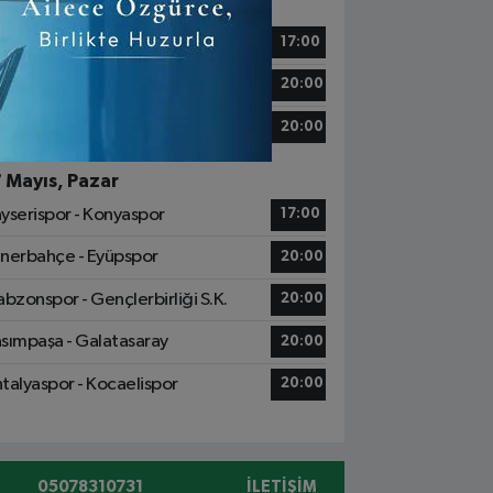
6 Mayıs, Cumartesi
tih Karagümrük - Alanyaspor
17:00
ziantep FK - Başakşehir
20:00
msunspor - Göztepe
20:00
7 Mayıs, Pazar
yserispor - Konyaspor
17:00
nerbahçe - Eyüpspor
20:00
abzonspor - Gençlerbirliği S.K.
20:00
sımpaşa - Galatasaray
20:00
talyaspor - Kocaelispor
20:00
05078310731
İLETIŞIM