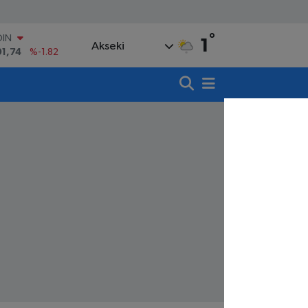
OIN
°
1
91,74
%-1.82
Akseki
AR
3620
%0.02
O
8690
%0.19
LİN
0380
%0.18
TIN
,09000
%0.19
100
98,00
%0