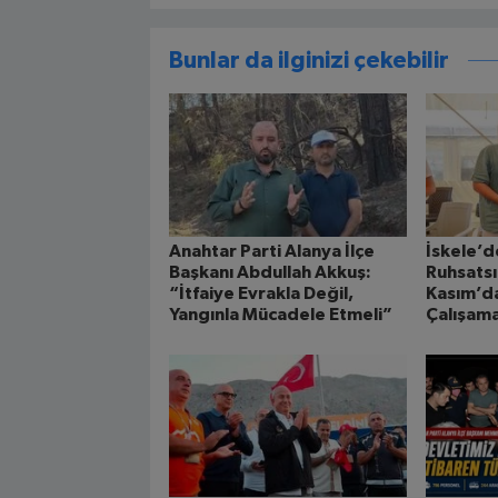
Bunlar da ilginizi çekebilir
Anahtar Parti Alanya İlçe
İskele’d
Başkanı Abdullah Akkuş:
Ruhsatsı
“İtfaiye Evrakla Değil,
Kasım’d
Yangınla Mücadele Etmeli”
Çalışam