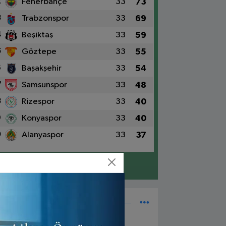
2
Fenerbahçe
33
73
3
Trabzonspor
33
69
4
Beşiktaş
33
59
5
Göztepe
33
55
6
Başakşehir
33
54
7
Samsunspor
33
48
8
Rizespor
33
40
9
Konyaspor
33
40
0
Alanyaspor
33
37
Detaylar için tıklayın
Süper Lig Fikstür