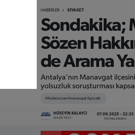
HABERLER
SİYASET
Sondakika; 
Sözen Hakkı
de Arama Ya
Antalya’nın Manavgat ilçesin
yolsuzluk soruşturması kapsa
##şükrüsözen #manavgat #gözaltı
HÜSEYIN KALAYCI
07.09.2025 - 22:33
GAZETECI
YAYINLANMA