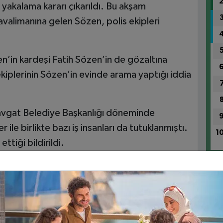
e yakalama kararı çıkarıldı. Bu akşam
havalimanına gelen Sözen, polis ekipleri
in kardeşi Fatih Sözen’in de gözaltına
ekiplerinin Sözen’in evinde arama yaptığı iddia
avgat Belediye Başkanlığı döneminde
le birlikte bazı iş insanları da tutuklanmıştı.
1
tiği bildirildi.
pimizin” Alanya’dan Akdeniz’i Kurtarma