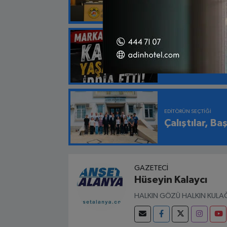
Çağrısı
EDITÖRÜN SEÇTIĞI
“Markaya Güv
EDITÖRÜN SEÇTIĞI
Çalıştılar, Ba
GAZETECI
Hüseyin Kalaycı
HALKIN GÖZÜ HALKIN KULAĞ