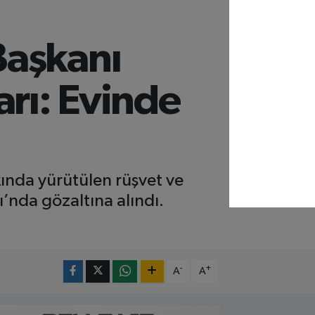
Başkanı
rı: Evinde
ında yürütülen rüşvet ve
nda gözaltına alındı.
-
+
A
A