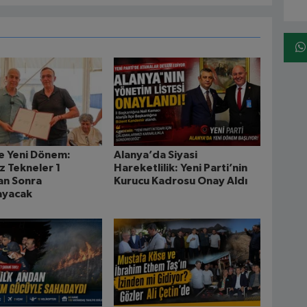
e Yeni Dönem:
Alanya’da Siyasi
z Tekneler 1
Hareketlilik: Yeni Parti’nin
an Sonra
Kurucu Kadrosu Onay Aldı
ayacak