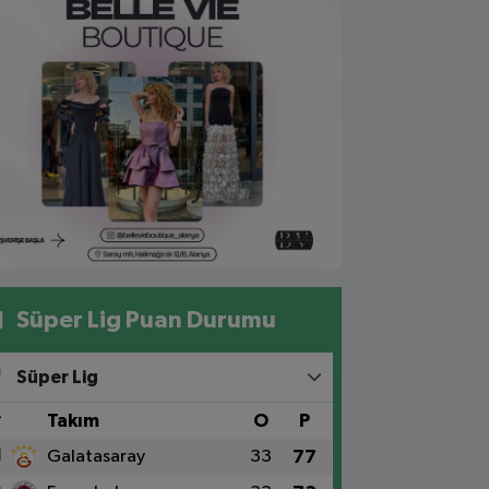
Süper Lig Puan Durumu
Süper Lig
#
Takım
O
P
1
Galatasaray
33
77