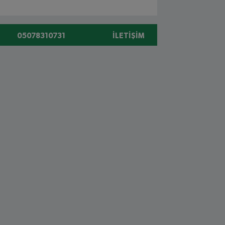
05078310731
İLETIŞIM