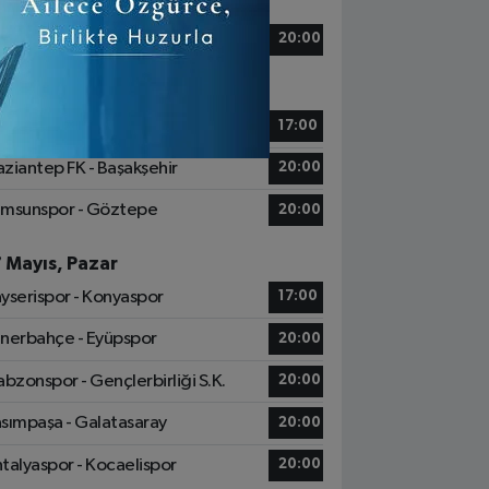
5 Mayıs, Cuma
zespor - Beşiktaş
20:00
6 Mayıs, Cumartesi
tih Karagümrük - Alanyaspor
17:00
ziantep FK - Başakşehir
20:00
msunspor - Göztepe
20:00
7 Mayıs, Pazar
yserispor - Konyaspor
17:00
nerbahçe - Eyüpspor
20:00
abzonspor - Gençlerbirliği S.K.
20:00
sımpaşa - Galatasaray
20:00
talyaspor - Kocaelispor
20:00