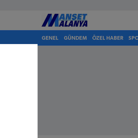
Antalya Nöbetçi Eczaneler
GENEL
GÜNDEM
ÖZEL HABER
SP
Antalya Hava Durumu
Antalya Namaz Vakitleri
Antalya Trafik Yoğunluk Haritası
Süper Lig Puan Durumu ve Fikstür
Tüm Manşetler
Son Dakika Haberleri
Haber Arşivi