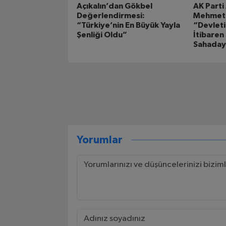
Açıkalın’dan Gökbel
AK Parti
Değerlendirmesi:
Mehmet Ş
“Türkiye’nin En Büyük Yayla
“Devleti
Şenliği Oldu”
İtibaren
Sahaday
Yorumlar