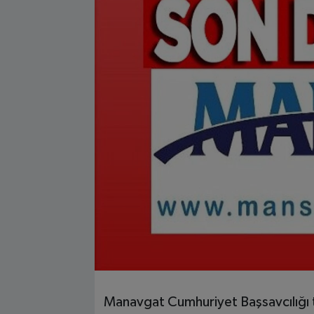
Manavgat Cumhuriyet Başsavcılığı 