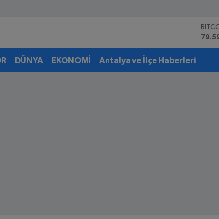
BITC
79.5
DOL
45,4
OR
DÜNYA
EKONOMİ
Antalya ve İlçe Haberleri
EUR
53,3
STER
61,6
G.AL
6862
BİST
14.5