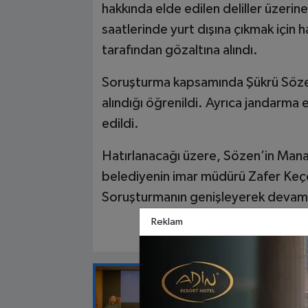
hakkında elde edilen deliller üzerin
saatlerinde yurt dışına çıkmak için 
tarafından gözaltına alındı.
Soruşturma kapsamında Şükrü Sözen’
alındığı öğrenildi. Ayrıca jandarma 
edildi.
Hatırlanacağı üzere, Sözen’in Man
belediyenin imar müdürü Zafer Keçer i
Soruşturmanın genişleyerek devam et
Reklam
EDITÖRÜN SEÇTIĞI
“Bu Deniz He