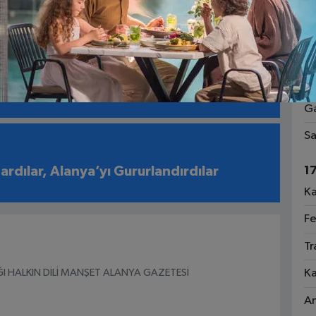
1
Ri
1
Fa
endi, Kabusu Yaşadığını İddia Etti”
Ga
Sa
1
şardılar, Alanya’yı Gururlandırdılar
Ka
Fe
Tr
I HALKIN DİLİ MANŞET ALANYA GAZETESİ
Ka
An