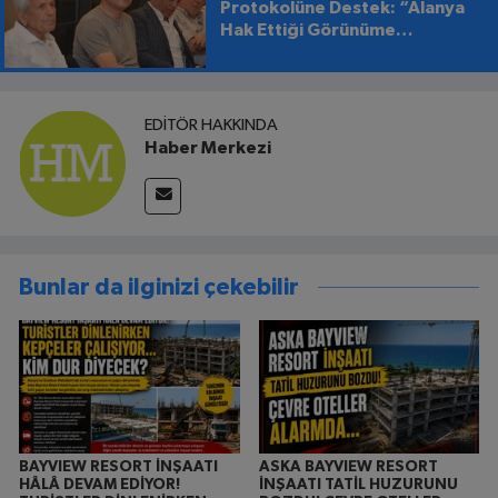
Protokolüne Destek: “Alanya
Hak Ettiği Görünüme
Kavuşmalı”
EDITÖR HAKKINDA
Haber Merkezi
Bunlar da ilginizi çekebilir
BAYVIEW RESORT İNŞAATI
ASKA BAYVIEW RESORT
HÂLÂ DEVAM EDİYOR!
İNŞAATI TATİL HUZURUNU