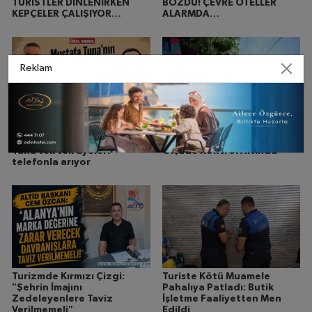
TURİSTLER DİNLENİRKEN
BOZDU! ÇEVRE OTELLER
KEPÇELER ÇALIŞIYOR…
ALARMDA…
Reklam
Ayakkabı Eskitmek Yerine
Alanya’dan Sevindiren
Telefon Eskitiyor. Mustafa
Haber: Yangın Büyük
Tuna tek tek üyeleri
Ölçüde Kontrol Altında
telefonla arıyor
Turizmde Kırmızı Çizgi:
Turiste Kötü Muamele
"Şehrin İmajını
Pahalıya Patladı: Butik
Zedeleyenlere Taviz
İşletme Faaliyetten Men
Verilmemeli"
Edildi