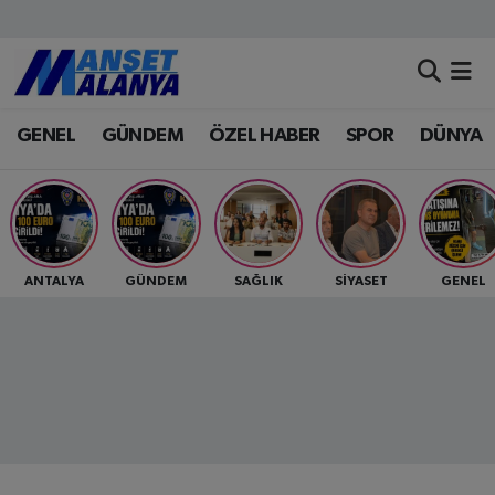
Antalya Nöbetçi Eczaneler
GENEL
GÜNDEM
ÖZEL HABER
SPOR
DÜNYA
Antalya Hava Durumu
Antalya Namaz Vakitleri
Antalya Trafik Yoğunluk Haritası
ANTALYA
GÜNDEM
SAĞLIK
SİYASET
GENEL
Süper Lig Puan Durumu ve Fikstür
Tüm Manşetler
Son Dakika Haberleri
Haber Arşivi