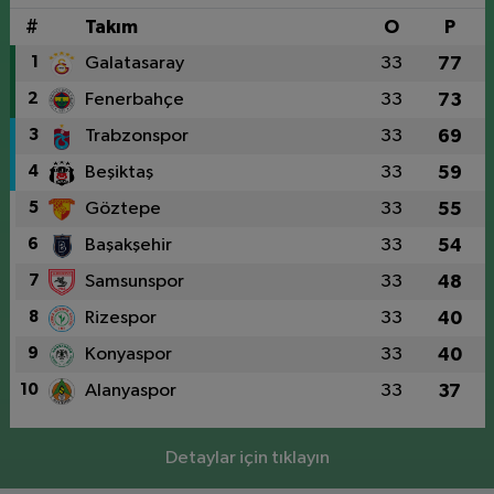
#
Takım
O
P
1
Galatasaray
33
77
2
Fenerbahçe
33
73
3
Trabzonspor
33
69
4
Beşiktaş
33
59
5
Göztepe
33
55
6
Başakşehir
33
54
7
Samsunspor
33
48
8
Rizespor
33
40
9
Konyaspor
33
40
10
Alanyaspor
33
37
Detaylar için tıklayın