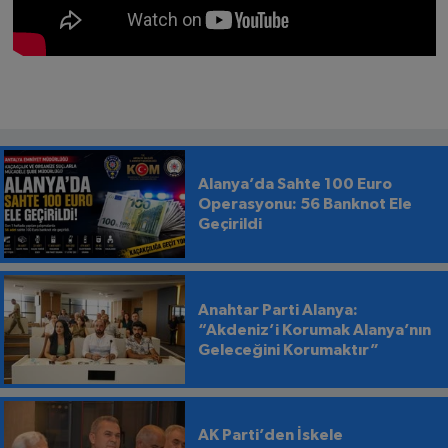
Alanya’da Sahte 100 Euro
Operasyonu: 56 Banknot Ele
Geçirildi
Anahtar Parti Alanya:
“Akdeniz’i Korumak Alanya’nın
Geleceğini Korumaktır”
AK Parti’den İskele