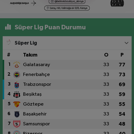
Süper Lig Puan Durumu
Süper Lig
#
Takım
O
P
1
Galatasaray
33
77
2
Fenerbahçe
33
73
3
Trabzonspor
33
69
4
Beşiktaş
33
59
5
Göztepe
33
55
6
Başakşehir
33
54
7
Samsunspor
33
48
8
Rizespor
33
40