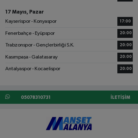
17 Mayıs, Pazar
Kayserispor - Konyaspor
17:00
Fenerbahçe - Eyüpspor
20:00
Trabzonspor - Gençlerbirliği S.K.
20:00
Kasımpaşa - Galatasaray
20:00
Antalyaspor - Kocaelispor
20:00
05078310731
İLETIŞIM