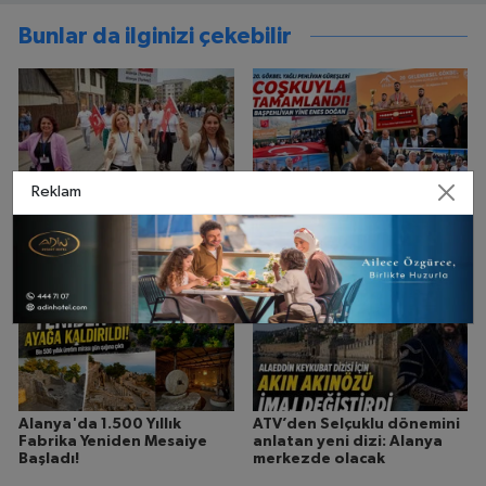
Bunlar da ilginizi çekebilir
Reklam
Alanya Belediyesi, Kardeş
630 Pehlivan Kol Bağladı,
Şehir Talsi’de Kültür Elçisi
Gökbel’de Kazanan Enes
Oldu
Doğan Oldu
Alanya'da 1.500 Yıllık
ATV’den Selçuklu dönemini
Fabrika Yeniden Mesaiye
anlatan yeni dizi: Alanya
Başladı!
merkezde olacak