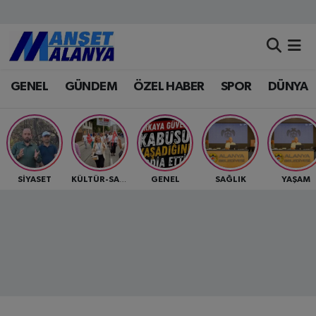
Antalya Nöbetçi Eczaneler
GENEL
GÜNDEM
ÖZEL HABER
SPOR
DÜNYA
Antalya Hava Durumu
Antalya Namaz Vakitleri
Antalya Trafik Yoğunluk Haritası
SİYASET
GENEL
SAĞLIK
YAŞAM
KÜLTÜR-SANAT
Süper Lig Puan Durumu ve Fikstür
Tüm Manşetler
Son Dakika Haberleri
Haber Arşivi