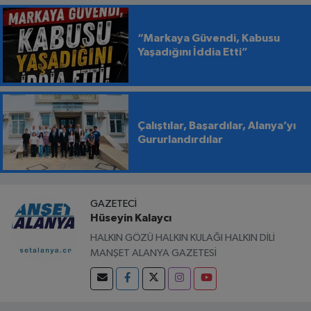
“Markaya Güvendi, Kabusu
Yaşadığını İddia Etti”
Çalıştılar, Başardılar, Alanya’yı
Gururlandırdılar
GAZETECI
Hüseyin Kalaycı
HALKIN GÖZÜ HALKIN KULAĞI HALKIN DİLİ
MANŞET ALANYA GAZETESİ