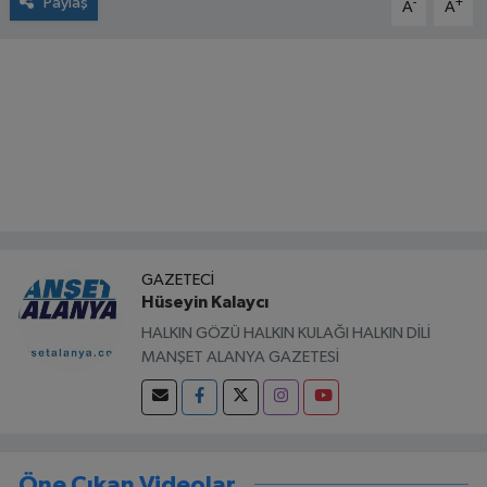
Paylaş
-
+
A
A
GAZETECI
Hüseyin Kalaycı
HALKIN GÖZÜ HALKIN KULAĞI HALKIN DİLİ
MANŞET ALANYA GAZETESİ
Öne Çıkan Videolar