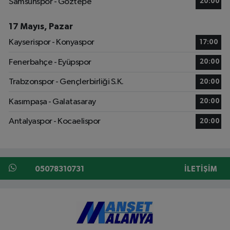
Samsunspor - Göztepe
20:00
17 Mayıs, Pazar
Kayserispor - Konyaspor
17:00
Fenerbahçe - Eyüpspor
20:00
Trabzonspor - Gençlerbirliği S.K.
20:00
Kasımpaşa - Galatasaray
20:00
Antalyaspor - Kocaelispor
20:00
05078310731
İLETIŞIM