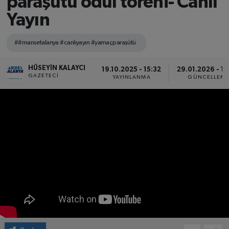
paraşütü ödül töreni- Canlı
Yayın
##mansetalanya #canlıyayın #yamaçparaşütü
HÜSEYIN KALAYCI
19.10.2025 - 15:32
29.01.2026 - 1
GAZETECI
YAYINLANMA
GÜNCELLEM