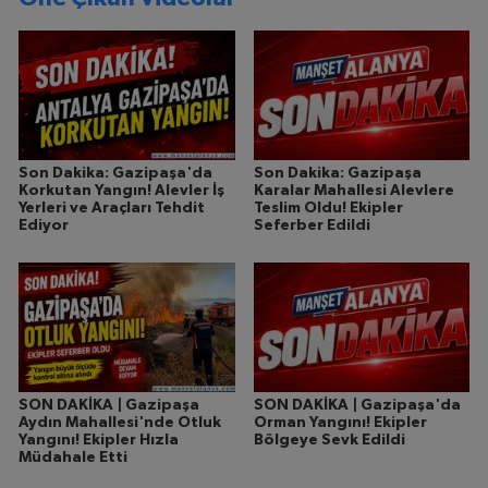
Son Dakika: Gazipaşa'da
Son Dakika: Gazipaşa
Korkutan Yangın! Alevler İş
Karalar Mahallesi Alevlere
Yerleri ve Araçları Tehdit
Teslim Oldu! Ekipler
Ediyor
Seferber Edildi
SON DAKİKA | Gazipaşa
SON DAKİKA | Gazipaşa'da
Aydın Mahallesi'nde Otluk
Orman Yangını! Ekipler
Yangını! Ekipler Hızla
Bölgeye Sevk Edildi
Müdahale Etti