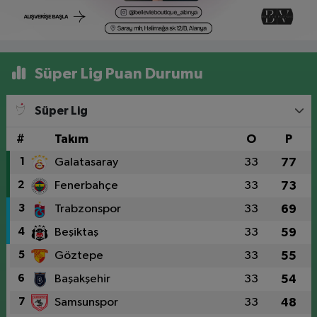
Süper Lig Puan Durumu
Süper Lig
#
Takım
O
P
1
Galatasaray
33
77
2
Fenerbahçe
33
73
3
Trabzonspor
33
69
4
Beşiktaş
33
59
5
Göztepe
33
55
6
Başakşehir
33
54
7
Samsunspor
33
48