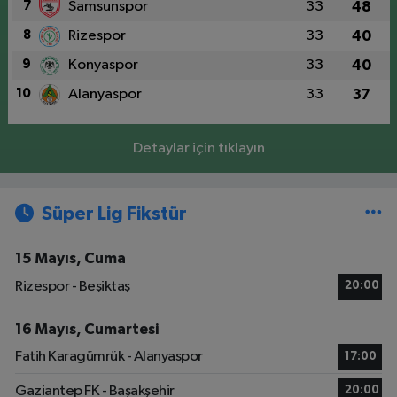
7
Samsunspor
33
48
8
Rizespor
33
40
9
Konyaspor
33
40
10
Alanyaspor
33
37
Detaylar için tıklayın
Süper Lig Fikstür
15 Mayıs, Cuma
Rizespor - Beşiktaş
20:00
16 Mayıs, Cumartesi
Fatih Karagümrük - Alanyaspor
17:00
Gaziantep FK - Başakşehir
20:00