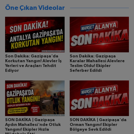
Öne Çıkan Videolar
Son Dakika: Gazipaşa'da
Son Dakika: Gazipaşa
Korkutan Yangın! Alevler İş
Karalar Mahallesi Alevlere
Yerleri ve Araçları Tehdit
Teslim Oldu! Ekipler
Ediyor
Seferber Edildi
SON DAKİKA | Gazipaşa
SON DAKİKA | Gazipaşa'da
Aydın Mahallesi'nde Otluk
Orman Yangını! Ekipler
Yangını! Ekipler Hızla
Bölgeye Sevk Edildi