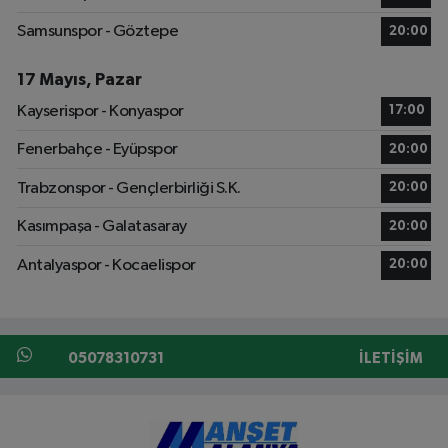
Samsunspor - Göztepe
20:00
17 Mayıs, Pazar
Kayserispor - Konyaspor
17:00
Fenerbahçe - Eyüpspor
20:00
Trabzonspor - Gençlerbirliği S.K.
20:00
Kasımpaşa - Galatasaray
20:00
Antalyaspor - Kocaelispor
20:00
05078310731
İLETIŞIM