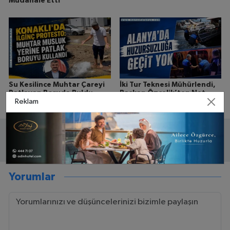
Müdahale Etti
Su Kesilince Muhtar Çareyi
İki Tur Teknesi Mühürlendi,
Patlayan Boruda Buldu
Başkan Özçelik’ten Net
Reklam
Mesaj
Yorumlar