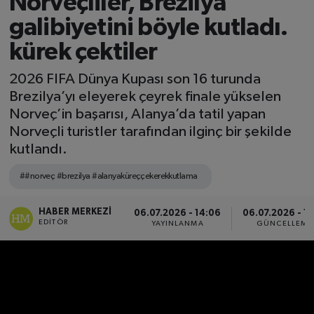
Norveçliler, Brezilya
galibiyetini böyle kutladı.
kürek çektiler
2026 FIFA Dünya Kupası son 16 turunda
Brezilya’yı eleyerek çeyrek finale yükselen
Norveç’in başarısı, Alanya’da tatil yapan
Norveçli turistler tarafından ilginç bir şekilde
kutlandı.
##norveç #brezilya #alanyaküreççekerekkutlama
HABER MERKEZI
06.07.2026 - 14:06
06.07.2026 - 14
EDITÖR
YAYINLANMA
GÜNCELLEME