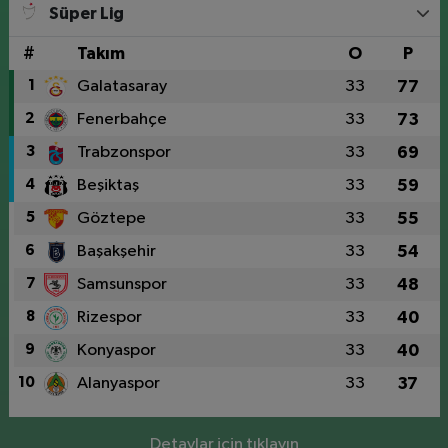
Süper Lig
#
Takım
O
P
1
Galatasaray
33
77
2
Fenerbahçe
33
73
3
Trabzonspor
33
69
4
Beşiktaş
33
59
5
Göztepe
33
55
6
Başakşehir
33
54
7
Samsunspor
33
48
8
Rizespor
33
40
9
Konyaspor
33
40
10
Alanyaspor
33
37
Detaylar için tıklayın