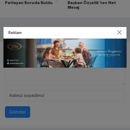
Patlayan Boruda Buldu
Başkan Özçelik’ten Net
Mesaj
Reklam
Yorumlar
Gönder