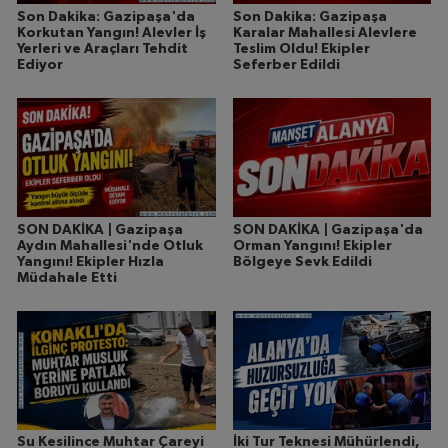
Son Dakika: Gazipaşa'da
Son Dakika: Gazipaşa
Korkutan Yangın! Alevler İş
Karalar Mahallesi Alevlere
Yerleri ve Araçları Tehdit
Teslim Oldu! Ekipler
Ediyor
Seferber Edildi
SON DAKİKA | Gazipaşa
SON DAKİKA | Gazipaşa'da
Aydın Mahallesi'nde Otluk
Orman Yangını! Ekipler
Yangını! Ekipler Hızla
Bölgeye Sevk Edildi
Müdahale Etti
Su Kesilince Muhtar Çareyi
İki Tur Teknesi Mühürlendi,