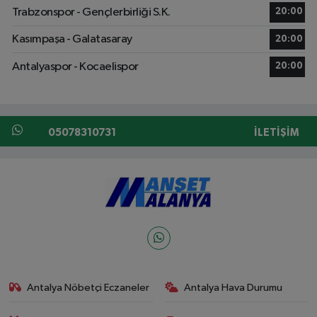
Trabzonspor - Gençlerbirliği S.K.
20:00
Kasımpaşa - Galatasaray
20:00
Antalyaspor - Kocaelispor
20:00
05078310731
İLETIŞIM
Antalya Nöbetçi Eczaneler
Antalya Hava Durumu