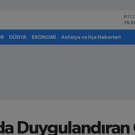
BITC
79.5
DOL
45,4
OR
DÜNYA
EKONOMİ
Antalya ve İlçe Haberleri
EUR
53,3
STER
61,6
G.AL
6862
BİST
14.5
a Duygulandıran 