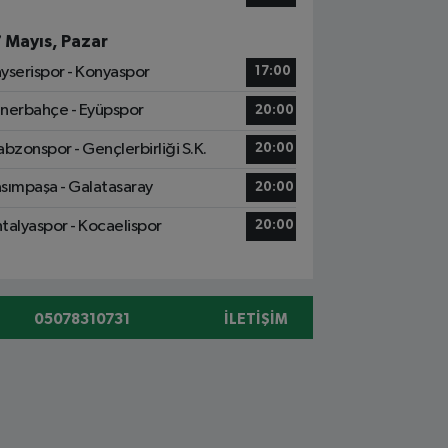
7 Mayıs, Pazar
yserispor - Konyaspor
17:00
nerbahçe - Eyüpspor
20:00
abzonspor - Gençlerbirliği S.K.
20:00
sımpaşa - Galatasaray
20:00
talyaspor - Kocaelispor
20:00
05078310731
İLETIŞIM