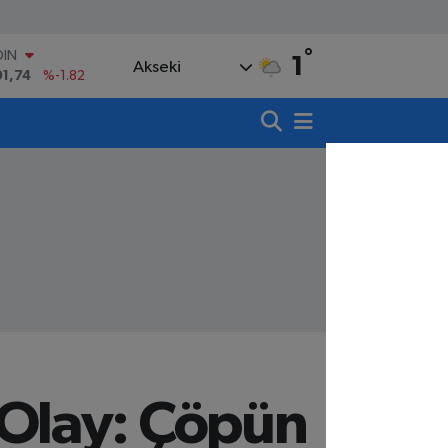
°
OIN
1
Akseki
91,74
%-1.82
AR
3620
%0.02
O
8690
%0.19
LİN
0380
%0.18
TIN
,09000
%0.19
100
98,00
%0
Olay: Çöpün