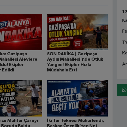
1
Ka
Fe
Tr
Ka
ka: Gazipaşa
SON DAKİKA | Gazipaşa
Mahallesi Alevlere
Aydın Mahallesi'nde Otluk
An
ldu! Ekipler
Yangını! Ekipler Hızla
 Edildi
Müdahale Etti
ince Muhtar Çareyi
İki Tur Teknesi Mühürlendi,
n Boruda Buldu
Başkan Özçelik’ten Net