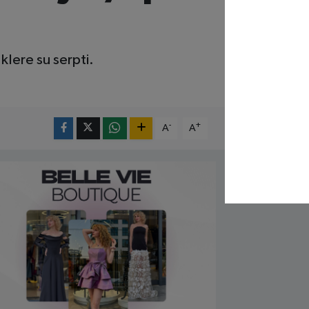
lere su serpti.
-
+
A
A