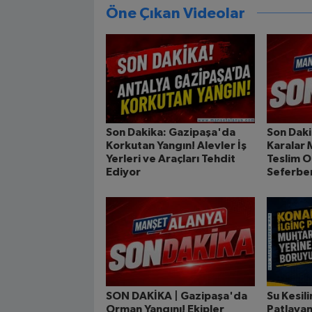
Öne Çıkan Videolar
Son Dakika: Gazipaşa'da
Son Daki
Korkutan Yangın! Alevler İş
Karalar 
Yerleri ve Araçları Tehdit
Teslim O
Ediyor
Seferber
SON DAKİKA | Gazipaşa'da
Su Kesil
Orman Yangını! Ekipler
Patlaya