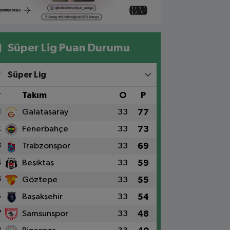
Süper Lig Puan Durumu
Süper Lig
#
Takım
O
P
1
Galatasaray
33
77
2
Fenerbahçe
33
73
3
Trabzonspor
33
69
4
Beşiktaş
33
59
5
Göztepe
33
55
6
Başakşehir
33
54
7
Samsunspor
33
48