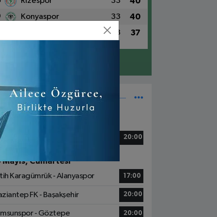
8
Rizespor
33
40
9
Konyaspor
33
40
0
Alanyaspor
33
37
Detaylar için tıklayın
Süper Lig Fikstür
5 Mayıs, Cuma
zespor - Beşiktaş
20:00
6 Mayıs, Cumartesi
tih Karagümrük - Alanyaspor
17:00
ziantep FK - Başakşehir
20:00
msunspor - Göztepe
20:00