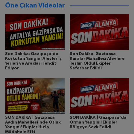
Öne Çıkan Videolar
Son Dakika: Gazipaşa'da
Son Dakika: Gazipaşa
Korkutan Yangın! Alevler İş
Karalar Mahallesi Alevlere
Yerleri ve Araçları Tehdit
Teslim Oldu! Ekipler
Ediyor
Seferber Edildi
SON DAKİKA | Gazipaşa
SON DAKİKA | Gazipaşa'da
Aydın Mahallesi'nde Otluk
Orman Yangını! Ekipler
Yangını! Ekipler Hızla
Bölgeye Sevk Edildi
Müdahale Etti