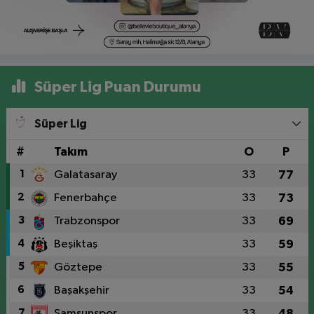
Süper Lig Puan Durumu
Süper Lig
#
Takım
O
P
1
Galatasaray
33
77
2
Fenerbahçe
33
73
3
Trabzonspor
33
69
4
Beşiktaş
33
59
5
Göztepe
33
55
6
Başakşehir
33
54
7
Samsunspor
33
48