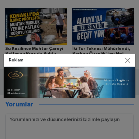
Su Kesilince Muhtar Çareyi
İki Tur Teknesi Mühürlendi,
Patlayan Boruda Buldu
Başkan Özçelik’ten Net
Mesaj
Reklam
Yorumlar