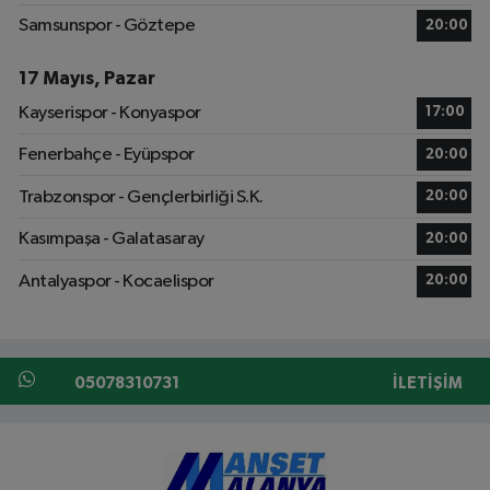
Samsunspor - Göztepe
20:00
17 Mayıs, Pazar
Kayserispor - Konyaspor
17:00
Fenerbahçe - Eyüpspor
20:00
Trabzonspor - Gençlerbirliği S.K.
20:00
Kasımpaşa - Galatasaray
20:00
Antalyaspor - Kocaelispor
20:00
05078310731
İLETIŞIM