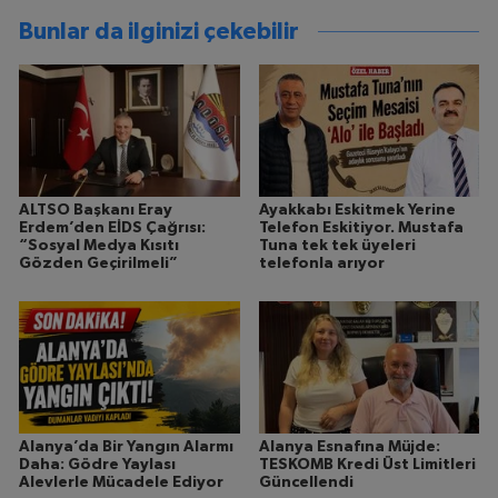
Bunlar da ilginizi çekebilir
ALTSO Başkanı Eray
Ayakkabı Eskitmek Yerine
Erdem’den EİDS Çağrısı:
Telefon Eskitiyor. Mustafa
“Sosyal Medya Kısıtı
Tuna tek tek üyeleri
Gözden Geçirilmeli”
telefonla arıyor
Alanya’da Bir Yangın Alarmı
Alanya Esnafına Müjde:
Daha: Gödre Yaylası
TESKOMB Kredi Üst Limitleri
Alevlerle Mücadele Ediyor
Güncellendi