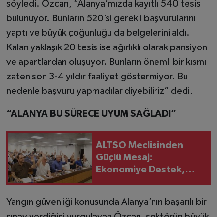
söyledi. Özcan, “Alanya’mızda kayıtlı 540 tesis
bulunuyor. Bunların 520’si gerekli başvurularını
yaptı ve büyük çoğunluğu da belgelerini aldı.
Kalan yaklaşık 20 tesis ise ağırlıklı olarak pansiyon
ve apartlardan oluşuyor. Bunların önemli bir kısmı
zaten son 3-4 yıldır faaliyet göstermiyor. Bu
nedenle başvuru yapmadılar diyebiliriz” dedi.
“ALANYA BU SÜRECE UYUM SAĞLADI”
ALTSO Meclisinden
Güçlü Mesaj:
Ekonomiye Destek,
Çocuklara Umut
Yangın güvenliği konusunda Alanya’nın başarılı bir
sınav verdiğini vurgulayan Özcan, sektörün büyük