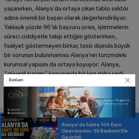
yaşanırken, Alanya’da ortaya çıkan tablo sektör
adına önemli bir başarı olarak değerlendiriliyor.
Yaklaşık yüzde 96’lık başvuru oranı, işletmelerin
süreci ciddiyetle takip ettiğini gösterirken,
faaliyet göstermeyen birkaç tesis dışında büyük
bir sorunun bulunmaması Alanya’nın turizmdeki
kurumsal yapısını da ortaya koyuyor. Alanya,
“güvenli turizm” konusunda bir kez daha sınıfı
Reklam
geçmiş görünüyor.
Alanya’da Sahte 100 Euro
Operasyonu: 56 Banknot Ele
Geçirildi