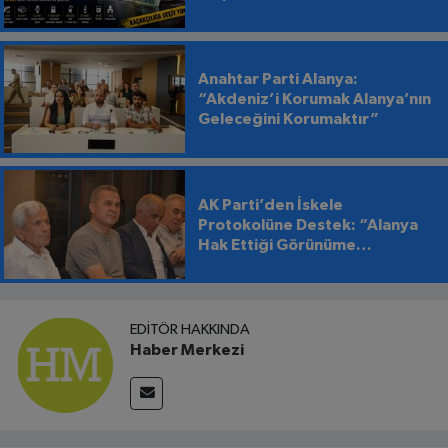
Anahtar Parti Alanya:
“Akdeniz’i Korumak Alanya’nın
Geleceğini Korumaktır”
AK Parti’den İskele
Protokolüne Destek: “Alanya
Hak Ettiği Görünüme
Kavuşmalı”
EDITÖR HAKKINDA
Haber Merkezi