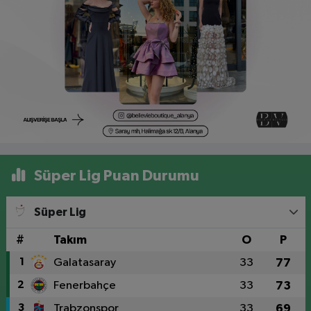
Süper Lig Puan Durumu
Süper Lig
#
Takım
O
P
1
Galatasaray
33
77
2
Fenerbahçe
33
73
3
Trabzonspor
33
69