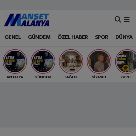
Antalya Nöbetçi Eczaneler
GENEL
GÜNDEM
ÖZEL HABER
SPOR
DÜNYA
Antalya Hava Durumu
Antalya Namaz Vakitleri
Antalya Trafik Yoğunluk Haritası
ANTALYA
GÜNDEM
SAĞLIK
SİYASET
GENEL
Süper Lig Puan Durumu ve Fikstür
Tüm Manşetler
Son Dakika Haberleri
Haber Arşivi