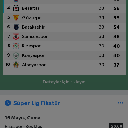
4
Beşiktaş
33
59
5
Göztepe
33
55
6
Başakşehir
33
54
7
Samsunspor
33
48
8
Rizespor
33
40
9
Konyaspor
33
40
10
Alanyaspor
33
37
Detaylar için tıklayın
Süper Lig Fikstür
15 Mayıs, Cuma
Rizespor - Beşiktaş
20:00