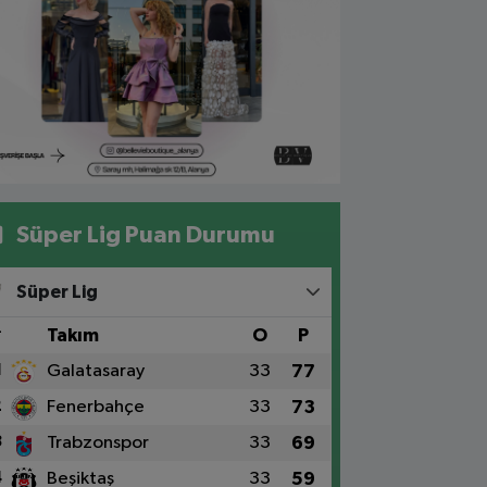
Süper Lig Puan Durumu
Süper Lig
#
Takım
O
P
1
Galatasaray
33
77
2
Fenerbahçe
33
73
3
Trabzonspor
33
69
4
Beşiktaş
33
59