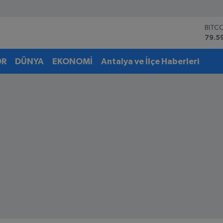
DOL
45,4
EUR
53,3
OR
DÜNYA
EKONOMİ
Antalya ve İlçe Haberleri
STER
61,6
G.AL
6862
BİST
14.5
BITC
79.5