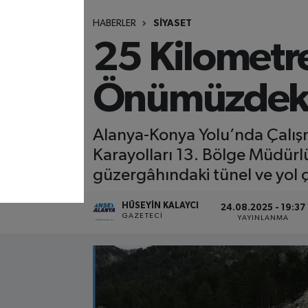
HABERLER
SİYASET
25 Kilometre
Önümüzdeki 
Alanya-Konya Yolu’nda Çalış
Karayolları 13. Bölge Müdür
güzergâhındaki tünel ve yol ç
HÜSEYIN KALAYCI
24.08.2025 - 19:37
GAZETECI
YAYINLANMA