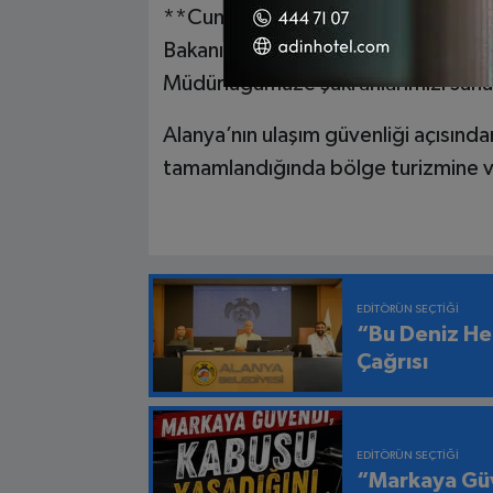
**Cumhurbaşkanımıza, Ulaştırma Ba
Bakanımız ve Antalya Milletvekilimi
Müdürlüğümüze şükranlarımızı sunu
Alanya’nın ulaşım güvenliği açısınd
tamamlandığında bölge turizmine ve
EDITÖRÜN SEÇTIĞI
“Bu Deniz He
Çağrısı
EDITÖRÜN SEÇTIĞI
“Markaya Güv