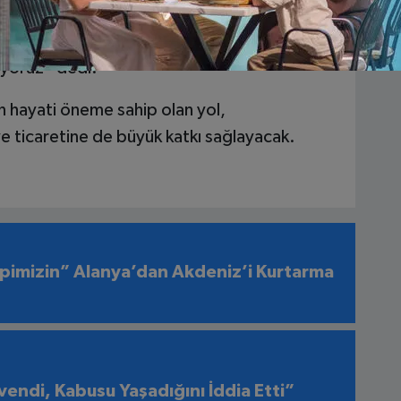
kanımıza, Valimize, önceki dönem Dışişleri
z Mevlüt Çavuşoğlu’na ve Karayolları Genel
yoruz” dedi.
an hayati öneme sahip olan yol,
 ticaretine de büyük katkı sağlayacak.
pimizin” Alanya’dan Akdeniz’i Kurtarma
endi, Kabusu Yaşadığını İddia Etti”