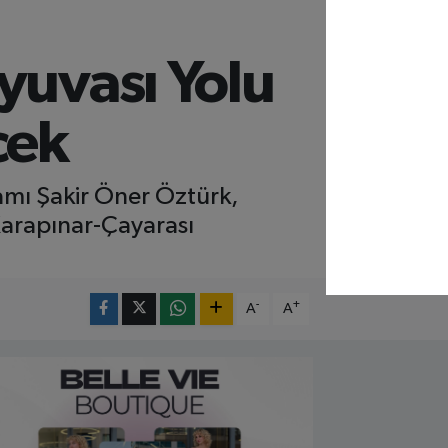
yuvası Yolu
cek
mı Şakir Öner Öztürk,
Karapınar-Çayarası
-
+
A
A