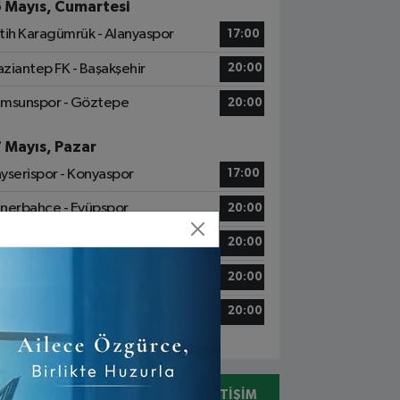
6 Mayıs, Cumartesi
tih Karagümrük - Alanyaspor
17:00
ziantep FK - Başakşehir
20:00
msunspor - Göztepe
20:00
7 Mayıs, Pazar
yserispor - Konyaspor
17:00
nerbahçe - Eyüpspor
20:00
abzonspor - Gençlerbirliği S.K.
20:00
sımpaşa - Galatasaray
20:00
talyaspor - Kocaelispor
20:00
05078310731
İLETIŞIM