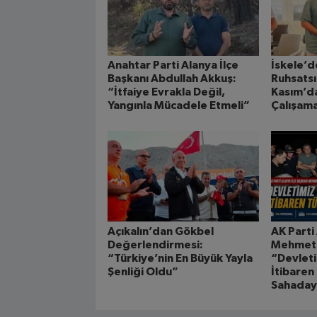
Anahtar Parti Alanya İlçe
İskele’d
Başkanı Abdullah Akkuş:
Ruhsatsı
“İtfaiye Evrakla Değil,
Kasım’d
Yangınla Mücadele Etmeli”
Çalışam
Açıkalın’dan Gökbel
AK Parti
Değerlendirmesi:
Mehmet Ş
“Türkiye’nin En Büyük Yayla
“Devleti
Şenliği Oldu”
İtibaren
Sahaday