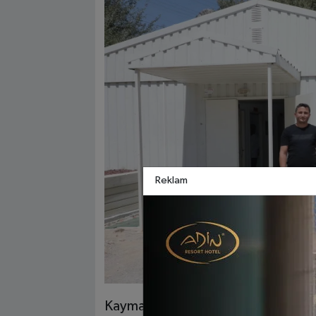
Reklam
Kaymakam Öztürk açıklamasında, “