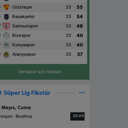
5
Göztepe
33
55
6
Başakşehir
33
54
7
Samsunspor
33
48
8
Rizespor
33
40
9
Konyaspor
33
40
0
Alanyaspor
33
37
Detaylar için tıklayın
Süper Lig Fikstür
5 Mayıs, Cuma
zespor - Beşiktaş
20:00