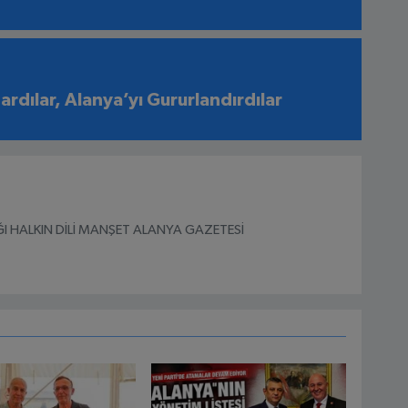
şardılar, Alanya’yı Gururlandırdılar
I HALKIN DİLİ MANŞET ALANYA GAZETESİ