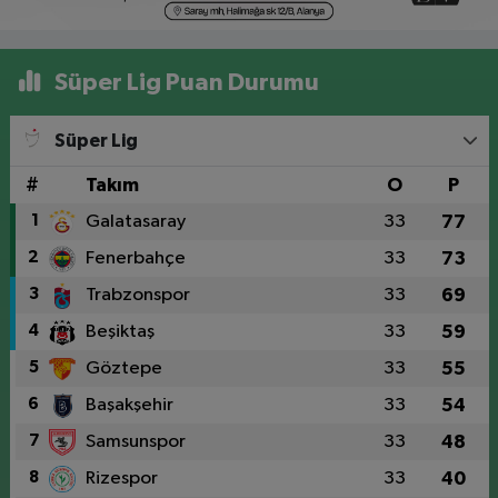
Süper Lig Puan Durumu
Süper Lig
#
Takım
O
P
1
Galatasaray
33
77
2
Fenerbahçe
33
73
3
Trabzonspor
33
69
4
Beşiktaş
33
59
5
Göztepe
33
55
6
Başakşehir
33
54
7
Samsunspor
33
48
8
Rizespor
33
40