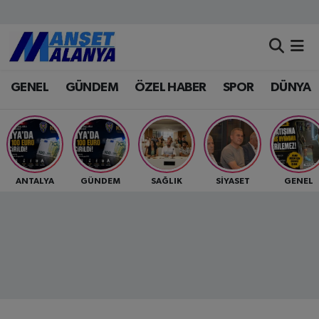
Antalya Nöbetçi Eczaneler
GENEL
GÜNDEM
ÖZEL HABER
SPOR
DÜNYA
Antalya Hava Durumu
Antalya Namaz Vakitleri
Antalya Trafik Yoğunluk Haritası
ANTALYA
GÜNDEM
SAĞLIK
SİYASET
GENEL
Süper Lig Puan Durumu ve Fikstür
Tüm Manşetler
Son Dakika Haberleri
Haber Arşivi