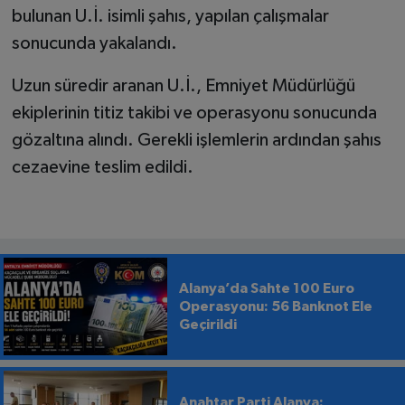
bulunan U.İ. isimli şahıs, yapılan çalışmalar
sonucunda yakalandı.
Uzun süredir aranan U.İ., Emniyet Müdürlüğü
ekiplerinin titiz takibi ve operasyonu sonucunda
gözaltına alındı. Gerekli işlemlerin ardından şahıs
cezaevine teslim edildi.
Alanya’da Sahte 100 Euro
Operasyonu: 56 Banknot Ele
Geçirildi
Anahtar Parti Alanya: