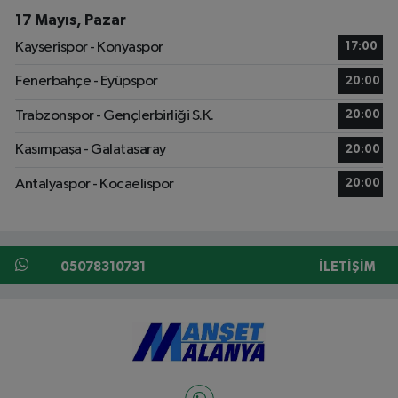
17 Mayıs, Pazar
Kayserispor - Konyaspor
17:00
Fenerbahçe - Eyüpspor
20:00
Trabzonspor - Gençlerbirliği S.K.
20:00
Kasımpaşa - Galatasaray
20:00
Antalyaspor - Kocaelispor
20:00
05078310731
İLETIŞIM