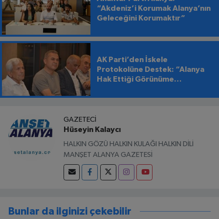
“Akdeniz’i Korumak Alanya’nın
Geleceğini Korumaktır”
AK Parti’den İskele
Protokolüne Destek: “Alanya
Hak Ettiği Görünüme
Kavuşmalı”
GAZETECI
Hüseyin Kalaycı
HALKIN GÖZÜ HALKIN KULAĞI HALKIN DİLİ
MANŞET ALANYA GAZETESİ
Bunlar da ilginizi çekebilir