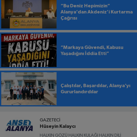
“Bu Deniz Hepimizin”
Alanya’dan Akdeniz’i Kurtarma
Çağrısı
“Markaya Güvendi, Kabusu
Yaşadığını İddia Etti”
Çalıştılar, Başardılar, Alanya’yı
Gururlandırdılar
GAZETECI
Hüseyin Kalaycı
HALKIN GÖZÜ HALKIN KULAĞI HALKIN DİLİ