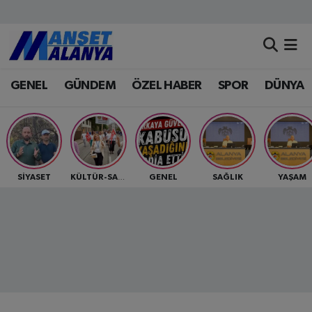
Antalya Nöbetçi Eczaneler
GENEL
GÜNDEM
ÖZEL HABER
SPOR
DÜNYA
Antalya Hava Durumu
Antalya Namaz Vakitleri
Antalya Trafik Yoğunluk Haritası
SİYASET
GENEL
SAĞLIK
YAŞAM
KÜLTÜR-SANAT
Süper Lig Puan Durumu ve Fikstür
Tüm Manşetler
Son Dakika Haberleri
Haber Arşivi