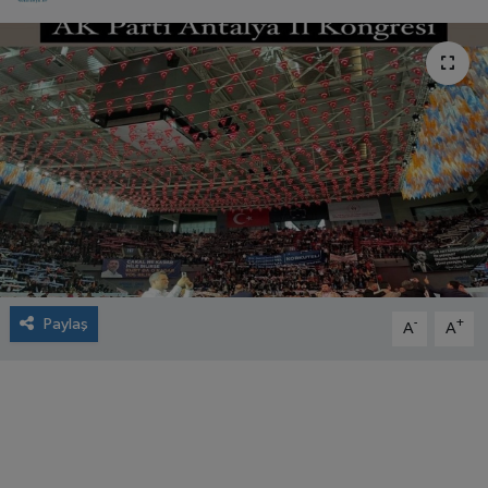
Paylaş
-
+
A
A