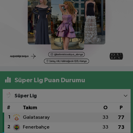
Süper Lig Puan Durumu
Süper Lig
#
Takım
O
P
1
Galatasaray
33
77
2
Fenerbahçe
33
73