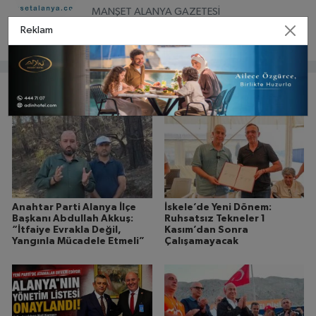
MANŞET ALANYA GAZETESİ
Reklam
Bunlar da ilginizi çekebilir
Anahtar Parti Alanya İlçe
İskele’de Yeni Dönem:
Başkanı Abdullah Akkuş:
Ruhsatsız Tekneler 1
“İtfaiye Evrakla Değil,
Kasım’dan Sonra
Yangınla Mücadele Etmeli”
Çalışamayacak