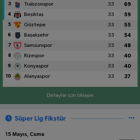
3
Trabzonspor
33
69
4
Beşiktaş
33
59
5
Göztepe
33
55
6
Başakşehir
33
54
7
Samsunspor
33
48
8
Rizespor
33
40
9
Konyaspor
33
40
10
Alanyaspor
33
37
Detaylar için tıklayın
Süper Lig Fikstür
15 Mayıs, Cuma