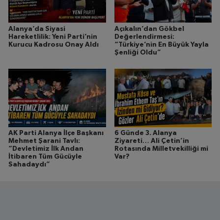
Alanya’da Siyasi
Açıkalın’dan Gökbel
Hareketlilik: Yeni Parti’nin
Değerlendirmesi:
Kurucu Kadrosu Onay Aldı
“Türkiye’nin En Büyük Yayla
Şenliği Oldu”
AK Parti Alanya İlçe Başkanı
6 Günde 3. Alanya
Mehmet Şarani Tavlı:
Ziyareti… Ali Çetin’in
“Devletimiz İlk Andan
Rotasında Milletvekilliği mi
İtibaren Tüm Gücüyle
Var?
Sahadaydı”