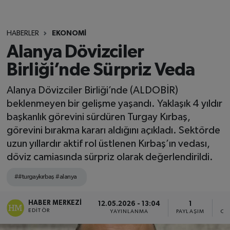
HABERLER
EKONOMİ
Alanya Dövizciler
Birliği’nde Sürpriz Veda
Alanya Dövizciler Birliği’nde (ALDOBİR)
beklenmeyen bir gelişme yaşandı. Yaklaşık 4 yıldır
başkanlık görevini sürdüren Turgay Kırbaş,
görevini bırakma kararı aldığını açıkladı. Sektörde
uzun yıllardır aktif rol üstlenen Kırbaş’ın vedası,
döviz camiasında sürpriz olarak değerlendirildi.
##turgaykırbaş #alanya
HABER MERKEZI
12.05.2026 - 13:04
1
EDITÖR
YAYINLANMA
PAYLAŞIM
OK