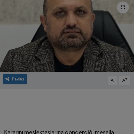
Paylaş
-
+
A
A
Kararını meslektaşlarına gönderdiği mesajla