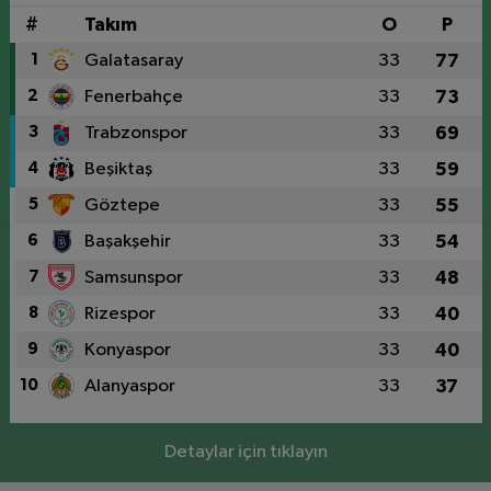
#
Takım
O
P
1
Galatasaray
33
77
2
Fenerbahçe
33
73
3
Trabzonspor
33
69
4
Beşiktaş
33
59
5
Göztepe
33
55
6
Başakşehir
33
54
7
Samsunspor
33
48
8
Rizespor
33
40
9
Konyaspor
33
40
10
Alanyaspor
33
37
Detaylar için tıklayın