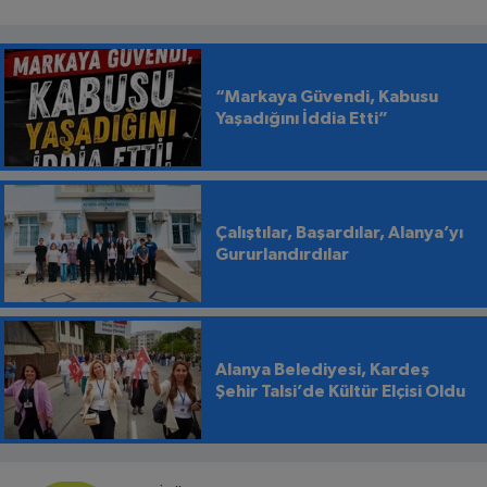
“Markaya Güvendi, Kabusu
Yaşadığını İddia Etti”
Çalıştılar, Başardılar, Alanya’yı
Gururlandırdılar
Alanya Belediyesi, Kardeş
Şehir Talsi’de Kültür Elçisi Oldu