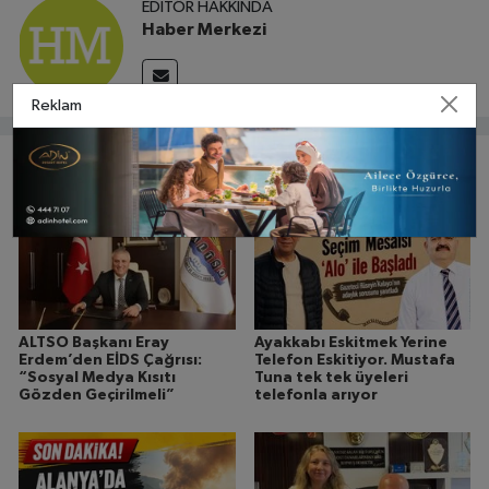
EDITÖR HAKKINDA
Haber Merkezi
Reklam
Bunlar da ilginizi çekebilir
ALTSO Başkanı Eray
Ayakkabı Eskitmek Yerine
Erdem’den EİDS Çağrısı:
Telefon Eskitiyor. Mustafa
“Sosyal Medya Kısıtı
Tuna tek tek üyeleri
Gözden Geçirilmeli”
telefonla arıyor