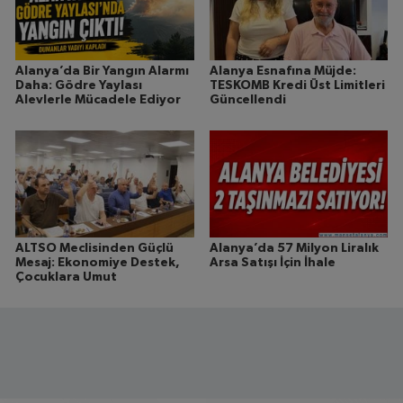
Alanya’da Bir Yangın Alarmı
Alanya Esnafına Müjde:
Daha: Gödre Yaylası
TESKOMB Kredi Üst Limitleri
Alevlerle Mücadele Ediyor
Güncellendi
ALTSO Meclisinden Güçlü
Alanya’da 57 Milyon Liralık
Mesaj: Ekonomiye Destek,
Arsa Satışı İçin İhale
Çocuklara Umut