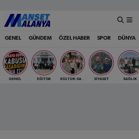
Antalya Nöbetçi Eczaneler
GENEL
GÜNDEM
ÖZEL HABER
SPOR
DÜNYA
Antalya Hava Durumu
Antalya Namaz Vakitleri
Antalya Trafik Yoğunluk Haritası
GENEL
EĞİTİM
SİYASET
SAĞLIK
KÜLTÜR-SANAT
Süper Lig Puan Durumu ve Fikstür
Tüm Manşetler
Son Dakika Haberleri
Haber Arşivi