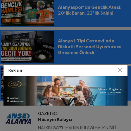
Alanyaspor’da Gençlik Ateşi:
20’lik Baran, 22’lik Şahin!
Alanya L Tipi Cezaevi’nde
Dikkatli Personel Uyuşturucu
Girişimini Önledi
Reklam
Alanya’da Sahte 100 Euro
Operasyonu: 56 Banknot Ele
Geçirildi
GAZETECI
Hüseyin Kalaycı
HALKIN GÖZÜ HALKIN KULAĞI HALKIN DİLİ