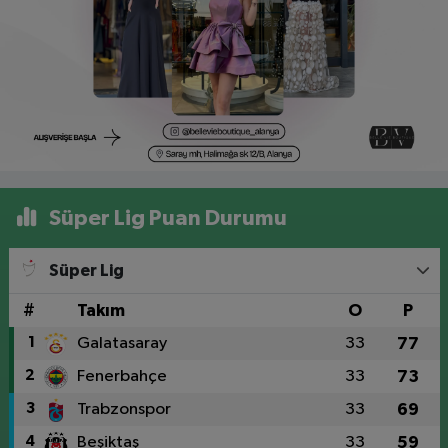
Süper Lig Puan Durumu
Süper Lig
#
Takım
O
P
1
Galatasaray
33
77
2
Fenerbahçe
33
73
3
Trabzonspor
33
69
4
Beşiktaş
33
59