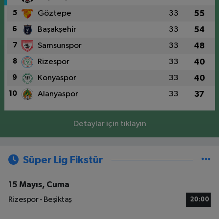
5
Göztepe
33
55
6
Başakşehir
33
54
7
Samsunspor
33
48
8
Rizespor
33
40
9
Konyaspor
33
40
10
Alanyaspor
33
37
Detaylar için tıklayın
Süper Lig Fikstür
15 Mayıs, Cuma
Rizespor - Beşiktaş
20:00