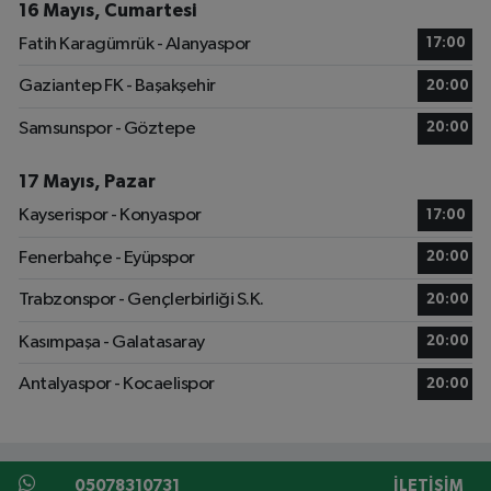
16 Mayıs, Cumartesi
Fatih Karagümrük - Alanyaspor
17:00
Gaziantep FK - Başakşehir
20:00
Samsunspor - Göztepe
20:00
17 Mayıs, Pazar
Kayserispor - Konyaspor
17:00
Fenerbahçe - Eyüpspor
20:00
Trabzonspor - Gençlerbirliği S.K.
20:00
Kasımpaşa - Galatasaray
20:00
Antalyaspor - Kocaelispor
20:00
05078310731
İLETIŞIM