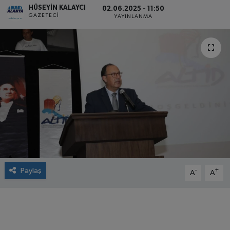
HÜSEYIN KALAYCI
02.06.2025 - 11:50
GAZETECI
YAYINLANMA
Paylaş
-
+
A
A