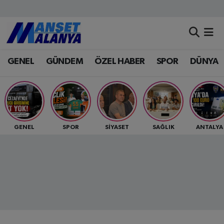
Antalya Nöbetçi Eczaneler
GENEL
GÜNDEM
ÖZEL HABER
SPOR
DÜNYA
Antalya Hava Durumu
Antalya Namaz Vakitleri
Antalya Trafik Yoğunluk Haritası
GENEL
SPOR
SİYASET
SAĞLIK
ANTALYA
Süper Lig Puan Durumu ve Fikstür
Tüm Manşetler
Son Dakika Haberleri
Haber Arşivi