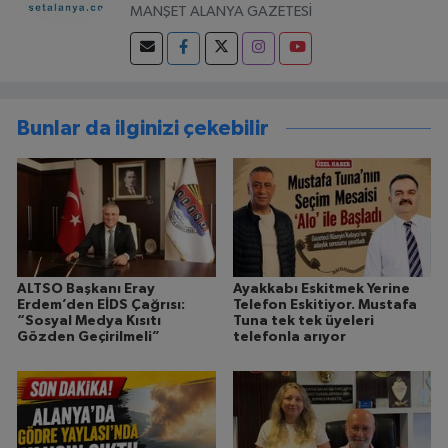
MANŞET ALANYA GAZETESİ
Bunlar da ilginizi çekebilir
ALTSO Başkanı Eray
Ayakkabı Eskitmek Yerine
Erdem’den EİDS Çağrısı:
Telefon Eskitiyor. Mustafa
“Sosyal Medya Kısıtı
Tuna tek tek üyeleri
Gözden Geçirilmeli”
telefonla arıyor