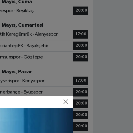
5 Mayıs, Cuma
zespor - Beşiktaş
20:00
6 Mayıs, Cumartesi
tih Karagümrük - Alanyaspor
17:00
ziantep FK - Başakşehir
20:00
msunspor - Göztepe
20:00
7 Mayıs, Pazar
yserispor - Konyaspor
17:00
nerbahçe - Eyüpspor
20:00
abzonspor - Gençlerbirliği S.K.
20:00
sımpaşa - Galatasaray
20:00
talyaspor - Kocaelispor
20:00