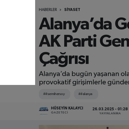
HABERLER
SİYASET
Alanya’da G
AK Parti Gen
Çağrısı
Alanya’da bugün yaşanan olayl
provokatif girişimlerle günd
##semihersoy
##alanya
HÜSEYIN KALAYCI
26.03.2025 - 01:28
GAZETECI
YAYINLANMA