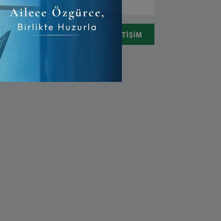
05078310731
İLETIŞIM