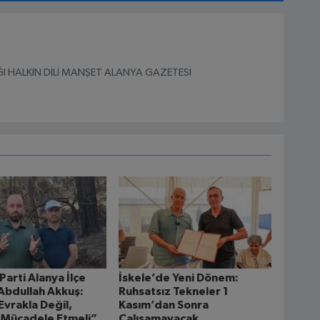
I HALKIN DİLİ MANŞET ALANYA GAZETESİ
Parti Alanya İlçe
İskele’de Yeni Dönem:
Abdullah Akkuş:
Ruhsatsız Tekneler 1
Evrakla Değil,
Kasım’dan Sonra
 Mücadele Etmeli”
Çalışamayacak