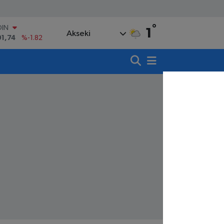
°
AR
1
Akseki
3620
%0.02
O
8690
%0.19
LİN
0380
%0.18
TIN
,09000
%0.19
100
98,00
%0
OIN
91,74
%-1.82