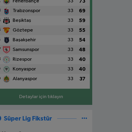
2
Fenerbahçe
33
73
3
Trabzonspor
33
69
4
Beşiktaş
33
59
5
Göztepe
33
55
6
Başakşehir
33
54
7
Samsunspor
33
48
8
Rizespor
33
40
9
Konyaspor
33
40
0
Alanyaspor
33
37
Detaylar için tıklayın
Süper Lig Fikstür