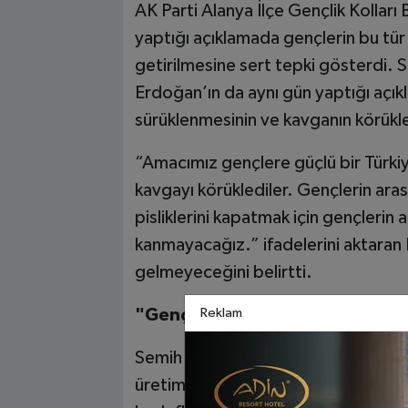
AK Parti Alanya İlçe Gençlik Kolları
yaptığı açıklamada gençlerin bu tür
getirilmesine sert tepki gösterdi.
Erdoğan’ın da aynı gün yaptığı açık
sürüklenmesinin ve kavganın körükl
“Amacımız gençlere güçlü bir Türki
kavgayı körüklediler. Gençlerin aras
pisliklerini kapatmak için gençlerin 
kanmayacağız.” ifadelerini aktaran 
gelmeyeceğini belirtti.
Reklam
"Gençlerimiz, Eğitimle ve Biliml
Semih Ersoy, gençlerin sokaklarda k
üretimle anılan bir nesil olarak yetiş