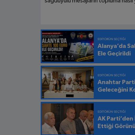
sağduyulu mesajların topluma nasıl 
EDITÖRÜN SEÇTIĞI
Alanya’da Sa
Ele Geçirildi
EDITÖRÜN SEÇTIĞI
Anahtar Part
Geleceğini K
EDITÖRÜN SEÇTIĞI
AK Parti’den
Ettiği Görün