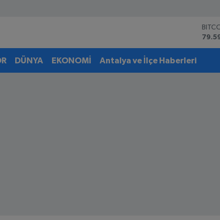
DOL
45,4
EUR
53,3
OR
DÜNYA
EKONOMİ
Antalya ve İlçe Haberleri
STER
61,6
G.AL
6862
BİST
14.5
BITC
79.5