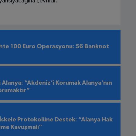
yansıyacağına çevrildi.
hte 100 Euro Operasyonu: 56 Banknot
i Alanya: “Akdeniz’i Korumak Alanya’nın
orumaktır”
 İskele Protokolüne Destek: “Alanya Hak
üme Kavuşmalı”