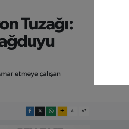
on Tuzağı:
 Sağduyu
ismar etmeye çalışan
-
+
A
A