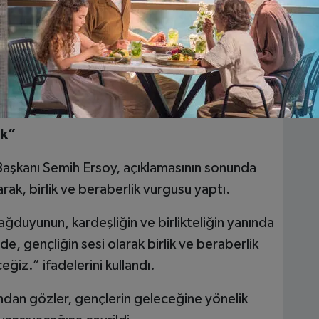
bir gencin huzur ve refah içinde yaşayacağı
larını söyledi.
ayla ve kaosla anılan bir nesil haline
arşısında durmaya devam edeceğiz.
etmeye çalışanlara fırsat vermeyeceğiz.” dedi.
ok”
ı Başkanı Semih Ersoy, açıklamasının sonunda
ak, birlik ve beraberlik vurgusu yaptı.
ağduyunun, kardeşliğin ve birlikteliğin yanında
e, gençliğin sesi olarak birlik ve beraberlik
iz.” ifadelerini kullandı.
ndan gözler, gençlerin geleceğine yönelik