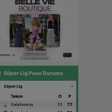
Süper Lig Puan Durumu
Süper Lig
#
Takım
O
P
1
Galatasaray
33
77