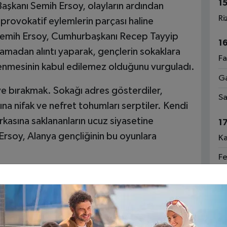
1
 Başkanı Semih Ersoy, olayların ardından
Ri
 provokatif eylemlerin parçası haline
 Semih Ersoy, Cumhurbaşkanı Recep Tayyip
1
lamadan alıntı yaparak, gençlerin sokaklara
Fa
enmesinin kabul edilemez olduğunu vurguladı.
Ga
ye bırakmak. Sokağı adres gösterdiler,
Sa
ına nifak ve nefret tohumları serptiler. Kendi
arkasına saklananların ucuz siyasetine
1
Ersoy, Alanya gençliğinin bu oyunlara
Ka
Fe
e Anılmalıdır"
Tr
Ka
avga eden değil; eğitimle, bilimle, sanatla ve
mesi gerektiğinin altını çizdi. Türkiye Yüzyılı
An