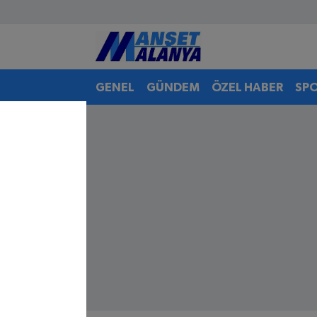
Antalya Nöbetçi Eczaneler
GENEL
GÜNDEM
ÖZEL HABER
SP
Antalya Hava Durumu
Antalya Namaz Vakitleri
Antalya Trafik Yoğunluk Haritası
Süper Lig Puan Durumu ve Fikstür
Tüm Manşetler
Son Dakika Haberleri
Haber Arşivi