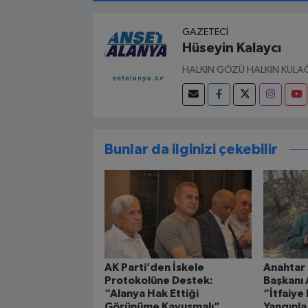
GAZETECI
Hüseyin Kalaycı
HALKIN GÖZÜ HALKIN KULAĞ
Bunlar da ilginizi çekebilir
AK Parti’den İskele
Anahtar 
Protokolüne Destek:
Başkanı 
“Alanya Hak Ettiği
“İtfaiye 
Görünüme Kavuşmalı”
Yangınla