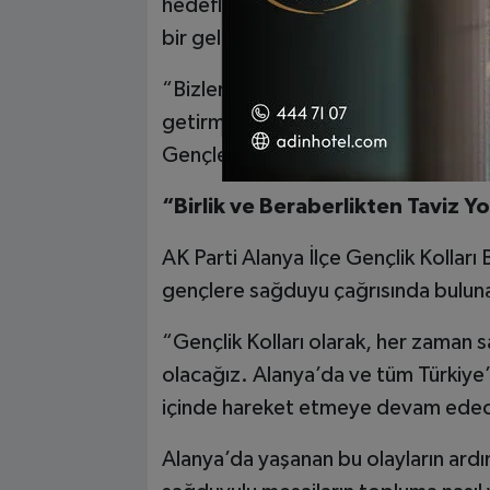
hedeflerine vurgu yapan Ersoy, her 
bir gelecek inşa etmeye kararlı olduk
“Bizler, gençliğimizi şiddetle, ayrışm
getirmeye çalışan bu zihniyetin k
Gençlerimizi bu kirli oyunlara alet 
“Birlik ve Beraberlikten Taviz Y
AK Parti Alanya İlçe Gençlik Kollar
gençlere sağduyu çağrısında bulunar
“Gençlik Kolları olarak, her zaman s
olacağız. Alanya’da ve tüm Türkiye’d
içinde hareket etmeye devam edeceğ
Alanya’da yaşanan bu olayların ardı