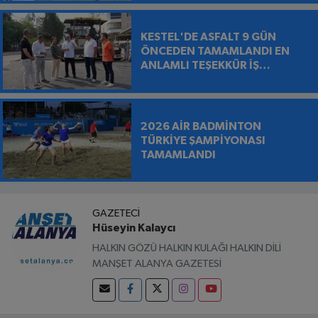
KESTEL'DE ASFALT 9 GÜN
ÖNCEDEN TAMAMLANDI EN
ANLAMLI TEŞEKKÜR İŞ
MAKİNESİNİN ÜZERİNE
BIRAKILDI
2026 AİR BADMİNTON
TÜRKİYE ŞAMPİYONASI
TAMAMLANDI
GAZETECI
Hüseyin Kalaycı
HALKIN GÖZÜ HALKIN KULAĞI HALKIN DİLİ
MANŞET ALANYA GAZETESİ