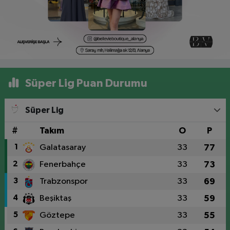
Süper Lig Puan Durumu
Süper Lig
#
Takım
O
P
1
Galatasaray
33
77
2
Fenerbahçe
33
73
3
Trabzonspor
33
69
4
Beşiktaş
33
59
5
Göztepe
33
55