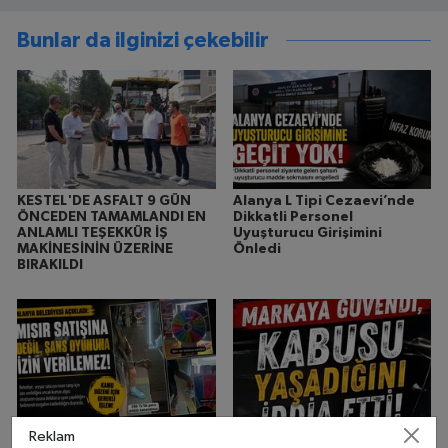
Bunlar da ilginizi çekebilir
KESTEL'DE ASFALT 9 GÜN
Alanya L Tipi Cezaevi’nde
ÖNCEDEN TAMAMLANDI EN
Dikkatli Personel
ANLAMLI TEŞEKKÜR İŞ
Uyuşturucu Girişimini
MAKİNESİNİN ÜZERİNE
Önledi
BIRAKILDI
Alanya Belediyesi’nden
“Markaya Güvendi, Kabusu
Reklam
seyyar mısır satıcısı
Yaşadığını İddia Etti”