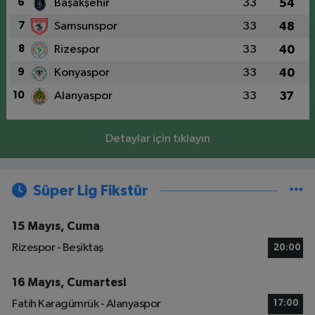
6
Başakşehir
33
54
7
Samsunspor
33
48
8
Rizespor
33
40
9
Konyaspor
33
40
10
Alanyaspor
33
37
Detaylar için tıklayın
Süper Lig Fikstür
15 Mayıs, Cuma
Rizespor - Beşiktaş
20:00
16 Mayıs, Cumartesi
Fatih Karagümrük - Alanyaspor
17:00