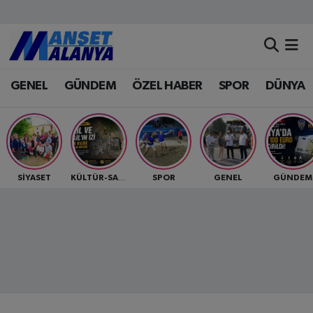
Antalya Nöbetçi Eczaneler
GENEL
GÜNDEM
ÖZEL HABER
SPOR
DÜNYA
Antalya Hava Durumu
Antalya Namaz Vakitleri
Antalya Trafik Yoğunluk Haritası
SİYASET
SPOR
GENEL
GÜNDEM
KÜLTÜR-SANAT
Süper Lig Puan Durumu ve Fikstür
Tüm Manşetler
Son Dakika Haberleri
Haber Arşivi