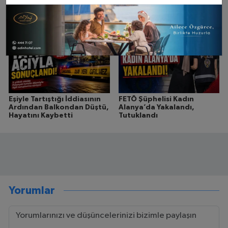
açıklaması: “Sorun satış
değil, şans oyunu”
Eşiyle Tartıştığı İddiasının
FETÖ Şüphelisi Kadın
Ardından Balkondan Düştü,
Alanya’da Yakalandı,
Hayatını Kaybetti
Tutuklandı
Yorumlar