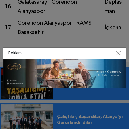
Galatasaray - Corendon
Deplas
16
Alanyaspor
man
Corendon Alanyaspor - RAMS
17
İç saha
Başakşehir
Reklam
“Markaya Güvendi, Kabusu
Yaşadığını İddia Etti”
Çalıştılar, Başardılar, Alanya’yı
Gururlandırdılar