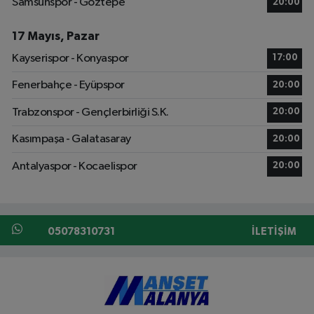
Samsunspor - Göztepe
20:00
17 Mayıs, Pazar
Kayserispor - Konyaspor
17:00
Fenerbahçe - Eyüpspor
20:00
Trabzonspor - Gençlerbirliği S.K.
20:00
Kasımpaşa - Galatasaray
20:00
Antalyaspor - Kocaelispor
20:00
05078310731
İLETIŞIM