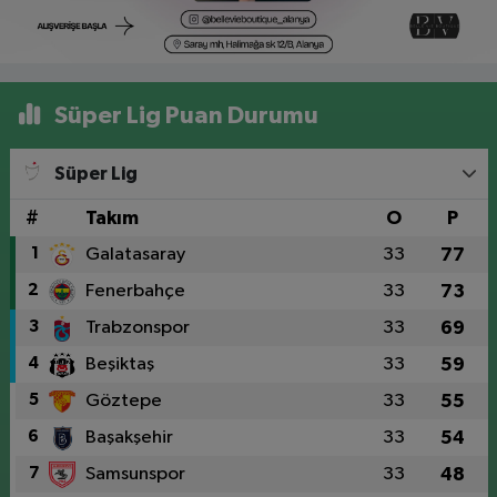
Süper Lig Puan Durumu
Süper Lig
#
Takım
O
P
1
Galatasaray
33
77
2
Fenerbahçe
33
73
3
Trabzonspor
33
69
4
Beşiktaş
33
59
5
Göztepe
33
55
6
Başakşehir
33
54
7
Samsunspor
33
48