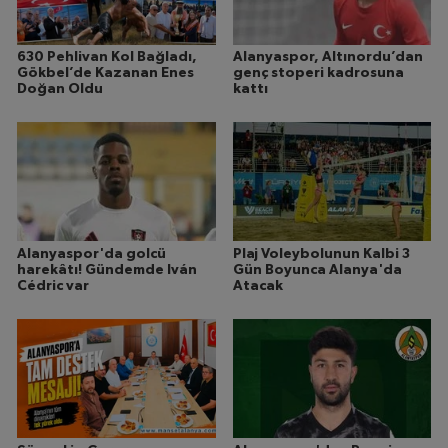
630 Pehlivan Kol Bağladı,
Alanyaspor, Altınordu’dan
Gökbel’de Kazanan Enes
genç stoperi kadrosuna
Doğan Oldu
kattı
Alanyaspor'da golcü
Plaj Voleybolunun Kalbi 3
harekâtı! Gündemde Iván
Gün Boyunca Alanya'da
Cédric var
Atacak