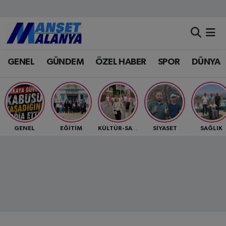
Antalya Nöbetçi Eczaneler
GENEL
GÜNDEM
ÖZEL HABER
SPOR
DÜNYA
Antalya Hava Durumu
Antalya Namaz Vakitleri
Antalya Trafik Yoğunluk Haritası
GENEL
EĞİTİM
SİYASET
SAĞLIK
KÜLTÜR-SANAT
Süper Lig Puan Durumu ve Fikstür
Tüm Manşetler
Son Dakika Haberleri
Haber Arşivi