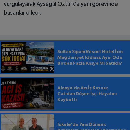
vurgulayarak Ayşegül Öztürk’e yeni görevinde
başarılar diledi.
Sultan Sipahi Resort Hotel İçin
Mağduriyet İddiası: Aynı Oda
Birden Fazla Kişiye Mi Satıldı?
Alanya’da Acı İş Kazası:
Çatıdan Düşen İşçi Hayatını
Kaybetti
İskele’de Yeni Dönem: