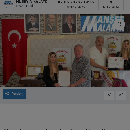
HÜSEYIN KALAYCI
02.06.2026 - 19:36
9
GAZETECI
YAYINLANMA
PAYLAŞIM
Paylaş
-
+
A
A