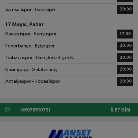
Samsunspor - Göztepe
20:00
17 Mayıs, Pazar
Kayserispor - Konyaspor
17:00
Fenerbahçe - Eyüpspor
20:00
Trabzonspor - Gençlerbirliği S.K.
20:00
Kasımpaşa - Galatasaray
20:00
Antalyaspor - Kocaelispor
20:00
05078310731
İLETIŞIM