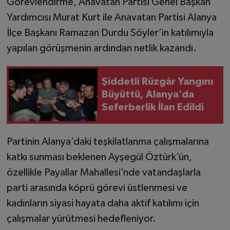
Görevlendirme, Anavatan Partisi Genel Başkan
Yardımcısı Murat Kurt ile Anavatan Partisi Alanya
İlçe Başkanı Ramazan Durdu Söyler’in katılımıyla
yapılan görüşmenin ardından netlik kazandı.
Şiddetli Rüzgâr Yangını
Büyüttü, Alanya’da
Seferberlik İlan Edildi
Partinin Alanya’daki teşkilatlanma çalışmalarına
katkı sunması beklenen Ayşegül Öztürk’ün,
özellikle Payallar Mahallesi’nde vatandaşlarla
parti arasında köprü görevi üstlenmesi ve
kadınların siyasi hayata daha aktif katılımı için
çalışmalar yürütmesi hedefleniyor.