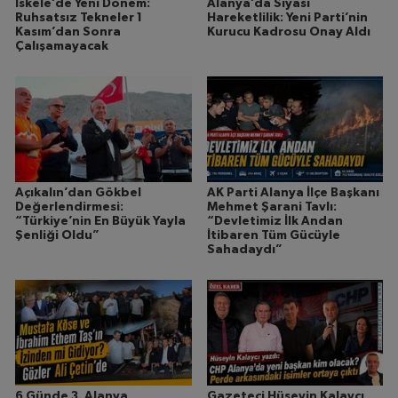
İskele’de Yeni Dönem:
Alanya’da Siyasi
Ruhsatsız Tekneler 1
Hareketlilik: Yeni Parti’nin
Kasım’dan Sonra
Kurucu Kadrosu Onay Aldı
Çalışamayacak
Açıkalın’dan Gökbel
AK Parti Alanya İlçe Başkanı
Değerlendirmesi:
Mehmet Şarani Tavlı:
“Türkiye’nin En Büyük Yayla
“Devletimiz İlk Andan
Şenliği Oldu”
İtibaren Tüm Gücüyle
Sahadaydı”
6 Günde 3. Alanya
Gazeteci Hüseyin Kalaycı