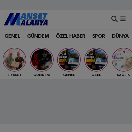
Antalya Nöbetçi Eczaneler
GENEL
GÜNDEM
ÖZEL HABER
SPOR
DÜNYA
Antalya Hava Durumu
Antalya Namaz Vakitleri
Antalya Trafik Yoğunluk Haritası
SİYASET
GÜNDEM
GENEL
ÖZEL
SAĞLIK
Süper Lig Puan Durumu ve Fikstür
Tüm Manşetler
Son Dakika Haberleri
Haber Arşivi