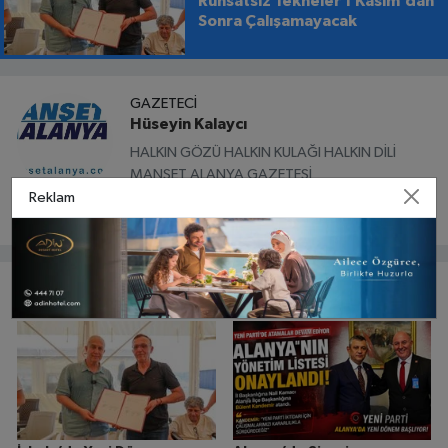
Ruhsatsız Tekneler 1 Kasım’dan
Sonra Çalışamayacak
GAZETECI
Hüseyin Kalaycı
HALKIN GÖZÜ HALKIN KULAĞI HALKIN DİLİ
MANŞET ALANYA GAZETESİ
Reklam
Bunlar da ilginizi çekebilir