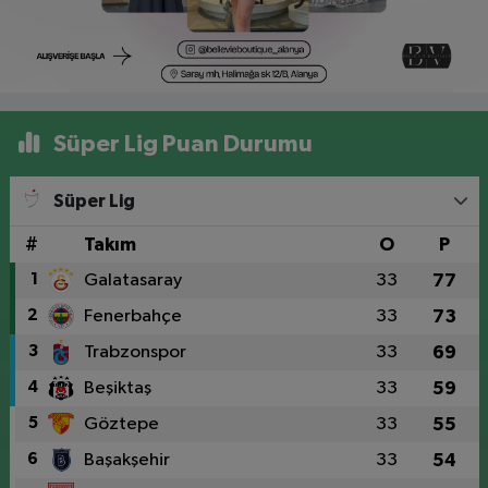
Süper Lig Puan Durumu
Süper Lig
#
Takım
O
P
1
Galatasaray
33
77
2
Fenerbahçe
33
73
3
Trabzonspor
33
69
4
Beşiktaş
33
59
5
Göztepe
33
55
6
Başakşehir
33
54