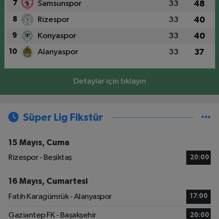
7
Samsunspor
33
48
8
Rizespor
33
40
9
Konyaspor
33
40
10
Alanyaspor
33
37
Detaylar için tıklayın
Süper Lig Fikstür
15 Mayıs, Cuma
Rizespor - Beşiktaş
20:00
16 Mayıs, Cumartesi
Fatih Karagümrük - Alanyaspor
17:00
Gaziantep FK - Başakşehir
20:00