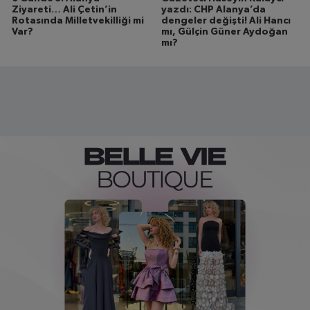
Ziyareti… Ali Çetin’in
yazdı: CHP Alanya’da
Rotasında Milletvekilliği mi
dengeler değişti! Ali Hancı
Var?
mı, Gülçin Güner Aydoğan
mı?