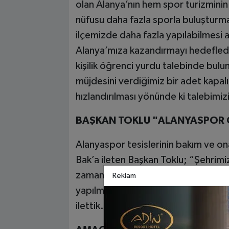
olan Alanya’nın hem spor turizminin
nüfusu daha fazla sporla buluşturmak
ilçemizde daha fazla yapılabilmesi 
Alanya’mıza kazandırmayı hedefledi
kişilik öğrenci yurdu talebinde bu
müjdesini verdiğimiz bir adet kapal
hızlandırılması yönünde ki talebimiz
BAŞKAN TOKLU "ALANYASPOR 
Alanyaspor tesislerinin bakım ve ona
Bak’a ileten Başkan Toklu; “Şehrim
zaman önceliğimizdir. Alanyaspor tes
Reklam
yapılmasıyla alakalı talebimizi Gen
ilettik. Sayın Bakanımız konuyla ilgil