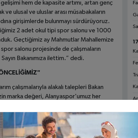
 gelişimi hem de kapasite artımı, artan genç
Fa
 ve ulusal ve uluslar arası müsabakaların
Ga
adına girişimlerde bulunmayı sürdürüyoruz.
Sa
ğimiz 2 adet okul tipi spor salonu ve 1000
lunduk. Geçtiğimiz ay Mahmutlar Mahallemize
1
ı spor salonu projesinde de çalışmaların
Ka
i Sayın Bakanımıza ilettim.” dedi.
Fe
ÖNCELİĞİMİZ"
Tr
rım çalışmalarıyla alakalı talepleri Bakan
Ka
izin marka değeri, Alanyaspor'umuz her
An
islerinin çatısının onarımı ve locaların
çlik ve Spor Bakanımız Sn. Osman Aşkın Bak’a
eneceklerini ifade etti.” dedi.