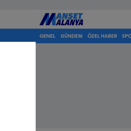
Antalya Nöbetçi Eczaneler
GENEL
GÜNDEM
ÖZEL HABER
SP
Antalya Hava Durumu
Antalya Namaz Vakitleri
Antalya Trafik Yoğunluk Haritası
Süper Lig Puan Durumu ve Fikstür
Tüm Manşetler
Son Dakika Haberleri
Haber Arşivi