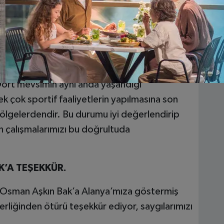
NYA’DA 12 AYA YAYMAK
ltürel varlıklarıyla yüz binlerce turistin tercih
in 12 aya yayılmasına yönelik çalışmalar
rimiz, birçok alternatif turizm türünün
ahip olmakla birlikte spor turizmi için de
ört mevsimin aynı anda yaşandığı
k çok sportif faaliyetlerin yapılmasına son
ölgelerdendir. Bu durumu iyi değerlendirip
in çalışmalarımızı bu doğrultuda
’A TEŞEKKÜR.
. Osman Aşkın Bak’a Alanya’mıza göstermiş
erliğinden ötürü teşekkür ediyor, saygılarımızı