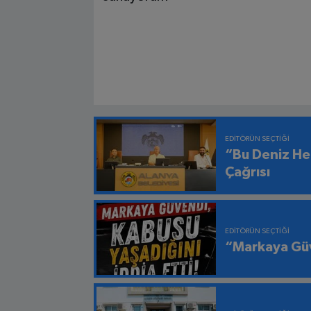
EDITÖRÜN SEÇTIĞI
“Bu Deniz He
Çağrısı
EDITÖRÜN SEÇTIĞI
“Markaya Güv