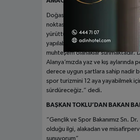
AMACIMIZ SPOR TURİZMİNİ ALA
Doğası, tarihi güzellikleri, denizi, kü
noktası olan Alanya’da spor turizmin
yürüttüklerini ifade eden Toklu “Şeh
yapılabildiği uygun bir coğrafyaya s
muhteşem olanaklar sunmaktadır. D
Alanya’mızda yaz ve kış aylarında pe
derece uygun şartlara sahip nadir b
spor turizmini 12 aya yayabilmek iç
sürdüreceğiz.” dedi.
BAŞKAN TOKLU’DAN BAKAN BAK
“Gençlik ve Spor Bakanımız Sn. Dr
olduğu ilgi, alakadan ve misafirperv
sunuyorum”