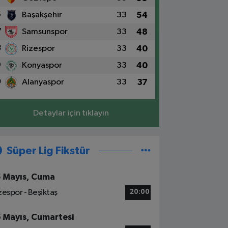
6
Başakşehir
33
54
7
Samsunspor
33
48
8
Rizespor
33
40
9
Konyaspor
33
40
0
Alanyaspor
33
37
Detaylar için tıklayın
Süper Lig Fikstür
5 Mayıs, Cuma
zespor - Beşiktaş
20:00
6 Mayıs, Cumartesi