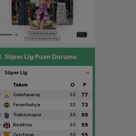
Süper Lig Puan Durumu
Süper Lig
#
Takım
O
P
1
Galatasaray
33
77
2
Fenerbahçe
33
73
3
Trabzonspor
33
69
4
Beşiktaş
33
59
5
Göztepe
33
55