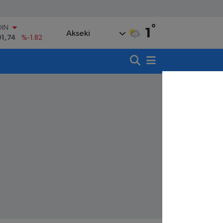
°
AR
1
Akseki
3620
%0.02
O
8690
%0.19
LİN
0380
%0.18
TIN
,09000
%0.19
100
98,00
%0
OIN
91,74
%-1.82