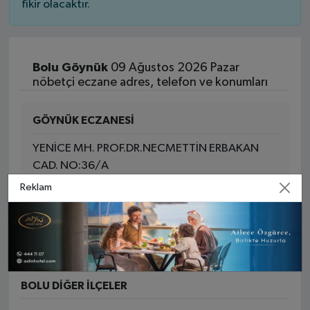
fikir olacaktır.
Bolu Göynük
09 Ağustos 2026 Pazar
nöbetçi eczane adres, telefon ve konumları
GÖYNÜK ECZANESİ
YENİCE MH. PROF.DR.NECMETTİN ERBAKAN
CAD. NO:36/A
Reklam
Yol Tarifi Al
0 (374) 451 61 81
BOLU DIĞER İLÇELER