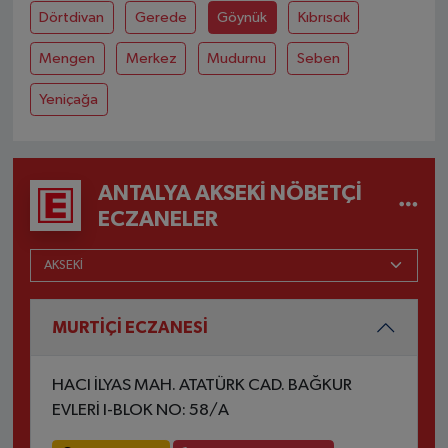
Dörtdivan
Gerede
Göynük
Kıbrıscık
Mengen
Merkez
Mudurnu
Seben
Yeniçağa
ANTALYA AKSEKI NÖBETÇI
ECZANELER
MURTİÇİ ECZANESİ
HACI İLYAS MAH. ATATÜRK CAD. BAĞKUR
EVLERİ I-BLOK NO: 58/A