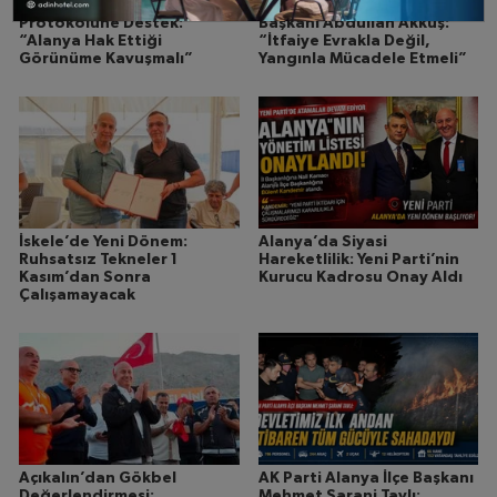
AK Parti’den İskele
Anahtar Parti Alanya İlçe
Protokolüne Destek:
Başkanı Abdullah Akkuş:
“Alanya Hak Ettiği
“İtfaiye Evrakla Değil,
Görünüme Kavuşmalı”
Yangınla Mücadele Etmeli”
İskele’de Yeni Dönem:
Alanya’da Siyasi
Ruhsatsız Tekneler 1
Hareketlilik: Yeni Parti’nin
Kasım’dan Sonra
Kurucu Kadrosu Onay Aldı
Çalışamayacak
Açıkalın’dan Gökbel
AK Parti Alanya İlçe Başkanı
Değerlendirmesi:
Mehmet Şarani Tavlı: