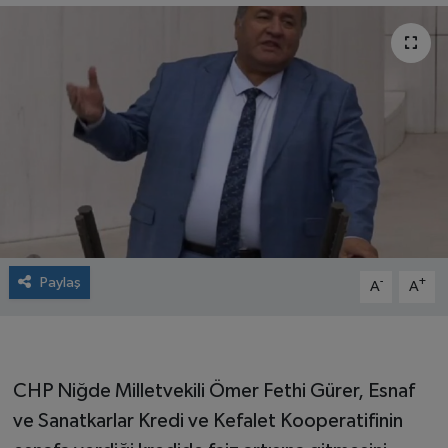
Paylaş
-
+
A
A
CHP Niğde Milletvekili Ömer Fethi Gürer, Esnaf
ve Sanatkarlar Kredi ve Kefalet Kooperatifinin