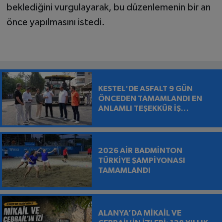
beklediğini vurgulayarak, bu düzenlemenin bir an
önce yapılmasını istedi.
KESTEL'DE ASFALT 9 GÜN
ÖNCEDEN TAMAMLANDI EN
ANLAMLI TEŞEKKÜR İŞ
MAKİNESİNİN ÜZERİNE
BIRAKILDI
2026 AİR BADMİNTON
TÜRKİYE ŞAMPİYONASI
TAMAMLANDI
ALANYA’DA MİKAİL VE