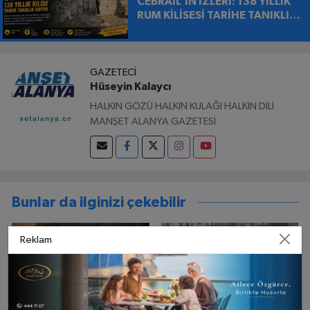
CEBRAİL’İN İZLERİ: 138 YILLIK
RUM KİLİSESİ TARİHE TANIKLIK
EDİYOR
GAZETECI
Hüseyin Kalaycı
HALKIN GÖZÜ HALKIN KULAĞI HALKIN DİLİ
MANŞET ALANYA GAZETESİ
Bunlar da ilginizi çekebilir
Reklam