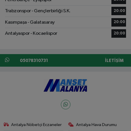
Trabzonspor - Gençlerbirliği S.K.
20:00
Kasımpaşa - Galatasaray
20:00
Antalyaspor - Kocaelispor
20:00
05078310731
İLETIŞIM
Antalya Nöbetçi Eczaneler
Antalya Hava Durumu