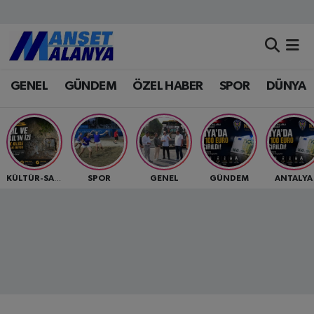
Antalya Nöbetçi Eczaneler
GENEL
GÜNDEM
ÖZEL HABER
SPOR
DÜNYA
Antalya Hava Durumu
Antalya Namaz Vakitleri
Antalya Trafik Yoğunluk Haritası
SPOR
GENEL
GÜNDEM
ANTALYA
KÜLTÜR-SANAT
Süper Lig Puan Durumu ve Fikstür
Tüm Manşetler
Son Dakika Haberleri
Haber Arşivi