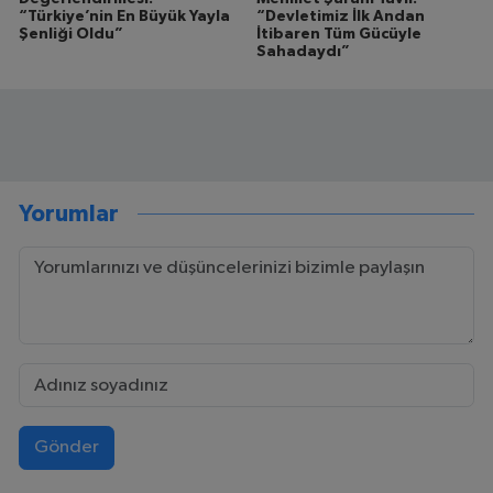
“Türkiye’nin En Büyük Yayla
“Devletimiz İlk Andan
Şenliği Oldu”
İtibaren Tüm Gücüyle
Sahadaydı”
Yorumlar
Gönder