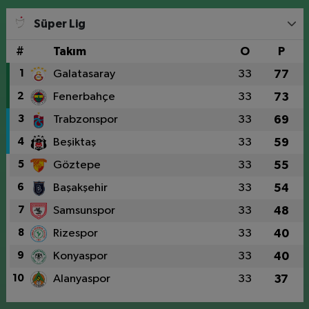
Süper Lig
#
Takım
O
P
1
Galatasaray
33
77
2
Fenerbahçe
33
73
3
Trabzonspor
33
69
4
Beşiktaş
33
59
5
Göztepe
33
55
6
Başakşehir
33
54
7
Samsunspor
33
48
8
Rizespor
33
40
9
Konyaspor
33
40
10
Alanyaspor
33
37