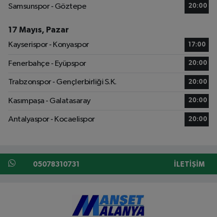
Samsunspor - Göztepe
20:00
17 Mayıs, Pazar
Kayserispor - Konyaspor
17:00
Fenerbahçe - Eyüpspor
20:00
Trabzonspor - Gençlerbirliği S.K.
20:00
Kasımpaşa - Galatasaray
20:00
Antalyaspor - Kocaelispor
20:00
05078310731
İLETIŞIM