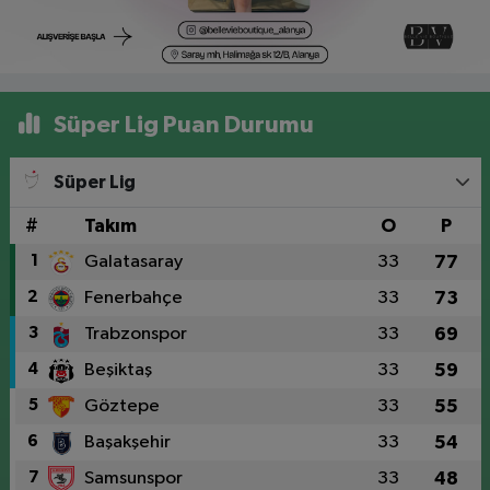
Süper Lig Puan Durumu
Süper Lig
#
Takım
O
P
1
Galatasaray
33
77
2
Fenerbahçe
33
73
3
Trabzonspor
33
69
4
Beşiktaş
33
59
5
Göztepe
33
55
6
Başakşehir
33
54
7
Samsunspor
33
48