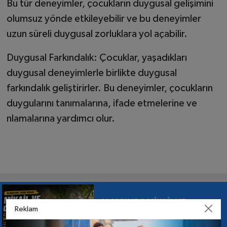
Bu tür deneyimler, çocukların duygusal gelişimini
olumsuz yönde etkileyebilir ve bu deneyimler
uzun süreli duygusal zorluklara yol açabilir.
Duygusal Farkındalık: Çocuklar, yaşadıkları
duygusal deneyimlerle birlikte duygusal
farkındalık geliştirirler. Bu deneyimler, çocukların
duygularını tanımalarına, ifade etmelerine ve
nlamalarına yardımcı olur.
ALANYA’DA MİKAİL VE
Reklam
CEBRAİL’İN İZLERİ: 138 YILLIK
RUM KİLİSESİ TARİHE TANIKLIK