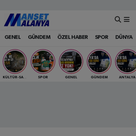
Antalya Nöbetçi Eczaneler
GENEL
GÜNDEM
ÖZEL HABER
SPOR
DÜNYA
Antalya Hava Durumu
Antalya Namaz Vakitleri
Antalya Trafik Yoğunluk Haritası
SPOR
GENEL
GÜNDEM
ANTALYA
KÜLTÜR-SANAT
Süper Lig Puan Durumu ve Fikstür
Tüm Manşetler
Son Dakika Haberleri
Haber Arşivi