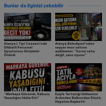
Bunlar da ilginizi çekebilir
Alanya L Tipi Cezaevi’nde
Alanya Belediyesi’nden
Dikkatli Personel
seyyar mısır satıcısı
Uyuşturucu Girişimini
açıklaması: “Sorun satış
Önledi
değil, şans oyunu”
“Markaya Güvendi, Kabusu
Eşiyle Tartıştığı İddiasının
Yaşadığını İddia Etti”
Ardından Balkondan Düştü,
Hayatını Kaybetti