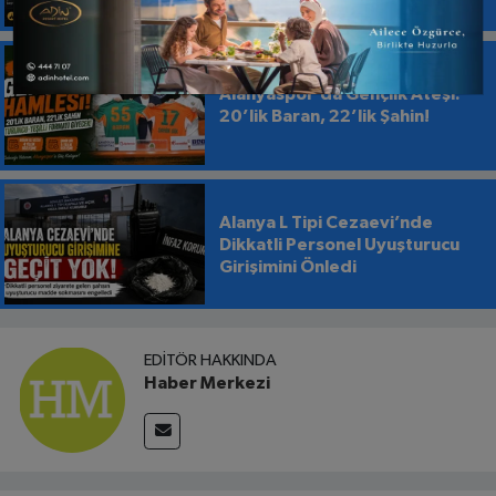
EDİYOR
Alanyaspor’da Gençlik Ateşi:
20’lik Baran, 22’lik Şahin!
Alanya L Tipi Cezaevi’nde
Dikkatli Personel Uyuşturucu
Girişimini Önledi
EDITÖR HAKKINDA
Haber Merkezi