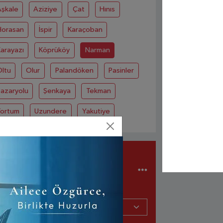
Aşkale
Aziziye
Çat
Hınıs
Horasan
İspir
Karaçoban
arayazı
Köprüköy
Narman
Oltu
Olur
Palandöken
Pasinler
Pazaryolu
Şenkaya
Tekman
Tortum
Uzundere
Yakutiye
ANTALYA AKSEKI
NÖBETÇI
ECZANELER