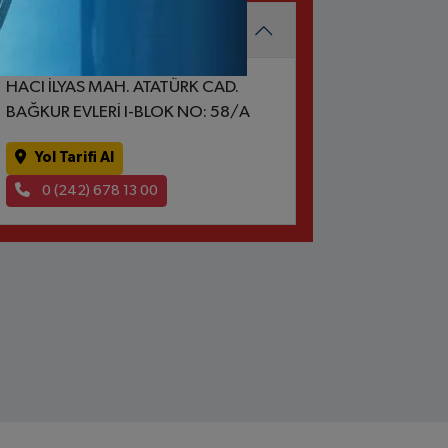
MURTİÇİ ECZANESİ
HACI İLYAS MAH. ATATÜRK CAD.
BAĞKUR EVLERİ I-BLOK NO: 58/A
Yol Tarifi Al
0 (242) 678 13 00