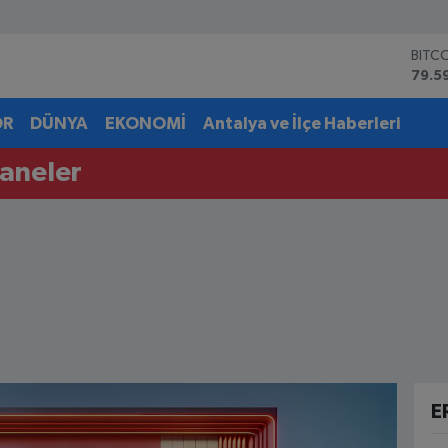
BITC
79.5
DOL
45,4
OR
DÜNYA
EKONOMİ
Antalya ve İlçe Haberleri
EUR
53,3
aneler
STER
61,6
G.AL
6862
BİST
14.5
E