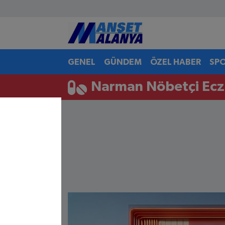
Antalya Nöbetçi Eczaneler
GENEL
GÜNDEM
ÖZEL HABER
SP
Antalya Hava Durumu
Narman Nöbetçi Ecz
Antalya Namaz Vakitleri
Antalya Trafik Yoğunluk Haritası
Süper Lig Puan Durumu ve Fikstür
Tüm Manşetler
Son Dakika Haberleri
Haber Arşivi