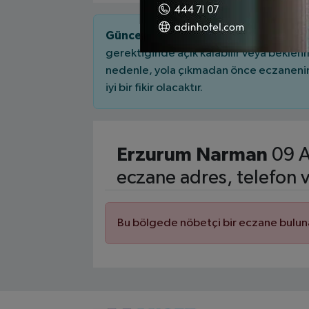
Güncel Nöbetçi Eczaneler.
Her eczane
gerektiğinde açık kalabilir veya bekle
nedenle, yola çıkmadan önce eczanenin 
iyi bir fikir olacaktır.
Erzurum Narman
09 A
eczane adres, telefon 
Bu bölgede nöbetçi bir eczane bulu