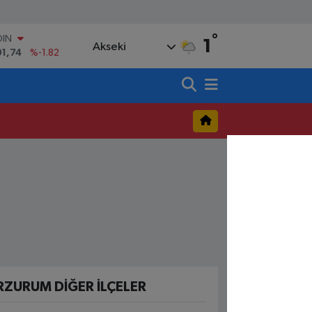
°
OIN
1
Akseki
91,74
%-1.82
AR
3620
%0.02
O
8690
%0.19
LİN
0380
%0.18
TIN
,09000
%0.19
100
98,00
%0
RZURUM DIĞER İLÇELER