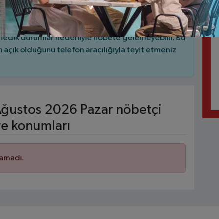
 gece boyunca açık olmayabilir, bazıları sadece
nmedik durumlar nedeniyle nöbete gelemeyebilir. Bu
açık olduğunu telefon aracılığıyla teyit etmeniz
ğustos 2026 Pazar nöbetçi
ve konumları
namadı.