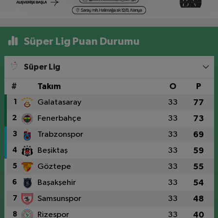
Süper Lig Puan Durumu
Süper Lig
#
Takım
O
P
1
Galatasaray
33
77
2
Fenerbahçe
33
73
3
Trabzonspor
33
69
4
Beşiktaş
33
59
5
Göztepe
33
55
6
Başakşehir
33
54
7
Samsunspor
33
48
8
Rizespor
33
40