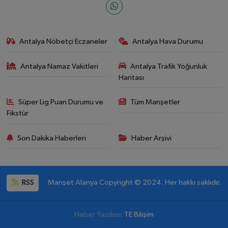
Antalya Nöbetçi Eczaneler
Antalya Hava Durumu
Antalya Namaz Vakitleri
Antalya Trafik Yoğunluk
Haritası
Süper Lig Puan Durumu ve
Tüm Manşetler
Fikstür
Son Dakika Haberleri
Haber Arşivi
RSS
Manşet Alanya Copyright © 2024. Her hakkı saklıdır.
Haber Yazılımı:
TE Bilişim