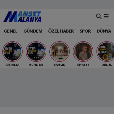
Antalya Nöbetçi Eczaneler
GENEL
GÜNDEM
ÖZEL HABER
SPOR
DÜNYA
Antalya Hava Durumu
Antalya Namaz Vakitleri
Antalya Trafik Yoğunluk Haritası
ANTALYA
GÜNDEM
SAĞLIK
SİYASET
GENEL
Süper Lig Puan Durumu ve Fikstür
Tüm Manşetler
Son Dakika Haberleri
Haber Arşivi