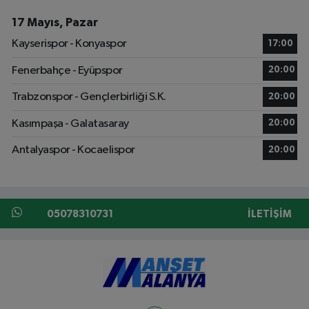
17 Mayıs, Pazar
Kayserispor - Konyaspor
17:00
Fenerbahçe - Eyüpspor
20:00
Trabzonspor - Gençlerbirliği S.K.
20:00
Kasımpaşa - Galatasaray
20:00
Antalyaspor - Kocaelispor
20:00
05078310731
İLETIŞIM