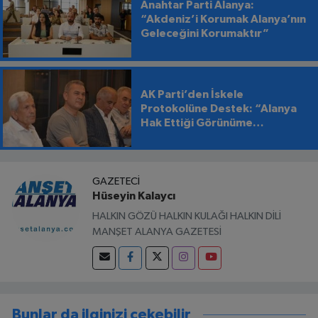
Anahtar Parti Alanya:
“Akdeniz’i Korumak Alanya’nın
Geleceğini Korumaktır”
AK Parti’den İskele
Protokolüne Destek: “Alanya
Hak Ettiği Görünüme
Kavuşmalı”
GAZETECI
Hüseyin Kalaycı
HALKIN GÖZÜ HALKIN KULAĞI HALKIN DİLİ
MANŞET ALANYA GAZETESİ
Bunlar da ilginizi çekebilir