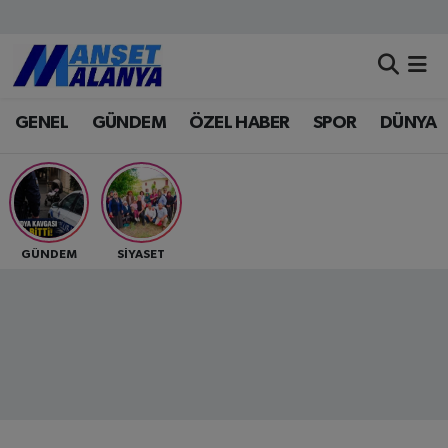
Antalya Nöbetçi Eczaneler
GENEL
GÜNDEM
ÖZEL HABER
SPOR
DÜNYA
Antalya Hava Durumu
Antalya Namaz Vakitleri
Antalya Trafik Yoğunluk Haritası
GÜNDEM
SİYASET
Süper Lig Puan Durumu ve Fikstür
Tüm Manşetler
Son Dakika Haberleri
Haber Arşivi