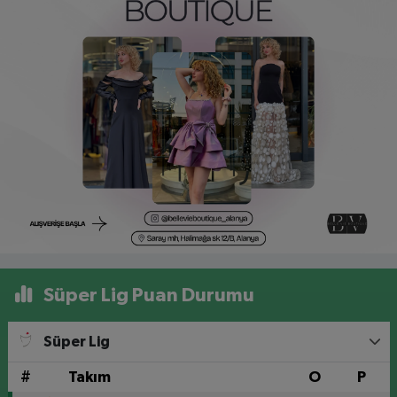
Süper Lig Puan Durumu
Süper Lig
#
Takım
O
P