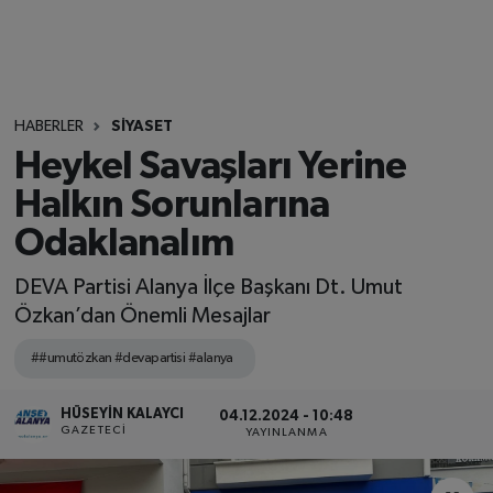
HABERLER
SİYASET
Heykel Savaşları Yerine
Halkın Sorunlarına
Odaklanalım
DEVA Partisi Alanya İlçe Başkanı Dt. Umut
Özkan’dan Önemli Mesajlar
##umutözkan #devapartisi #alanya
HÜSEYIN KALAYCI
04.12.2024 - 10:48
GAZETECI
YAYINLANMA