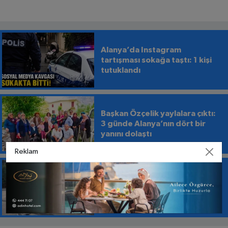
Alanya’da Instagram
tartışması sokağa taştı: 1 kişi
tutuklandı
Başkan Özçelik yaylalara çıktı:
3 günde Alanya’nın dört bir
yanını dolaştı
Reklam
KESTEL'DE ASFALT 9 GÜN
ÖNCEDEN TAMAMLANDI EN
ANLAMLI TEŞEKKÜR İŞ
MAKİNESİNİN ÜZERİNE
BIRAKILDI