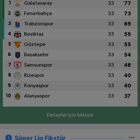
1
Galatasaray
33
77
2
Fenerbahçe
33
73
3
Trabzonspor
33
69
4
Beşiktaş
33
59
5
Göztepe
33
55
6
Başakşehir
33
54
7
Samsunspor
33
48
8
Rizespor
33
40
9
Konyaspor
33
40
10
Alanyaspor
33
37
Detaylar için tıklayın
Süper Lig Fikstür