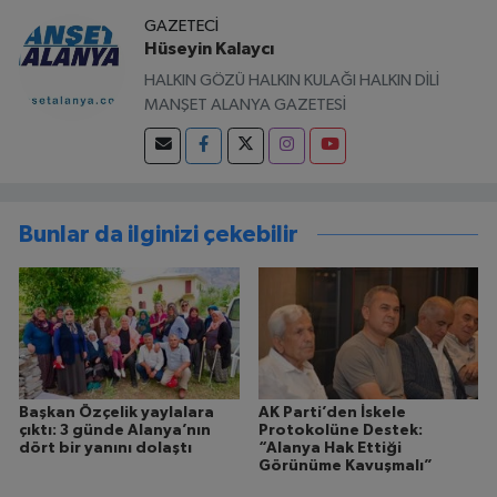
GAZETECI
Hüseyin Kalaycı
HALKIN GÖZÜ HALKIN KULAĞI HALKIN DİLİ
MANŞET ALANYA GAZETESİ
Bunlar da ilginizi çekebilir
Başkan Özçelik yaylalara
AK Parti’den İskele
çıktı: 3 günde Alanya’nın
Protokolüne Destek:
dört bir yanını dolaştı
“Alanya Hak Ettiği
Görünüme Kavuşmalı”