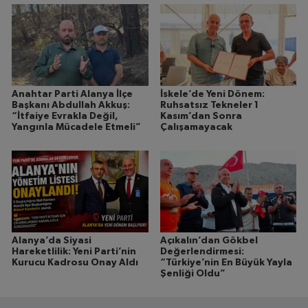
Anahtar Parti Alanya İlçe
İskele’de Yeni Dönem:
Başkanı Abdullah Akkuş:
Ruhsatsız Tekneler 1
“İtfaiye Evrakla Değil,
Kasım’dan Sonra
Yangınla Mücadele Etmeli”
Çalışamayacak
Alanya’da Siyasi
Açıkalın’dan Gökbel
Hareketlilik: Yeni Parti’nin
Değerlendirmesi:
Kurucu Kadrosu Onay Aldı
“Türkiye’nin En Büyük Yayla
Şenliği Oldu”