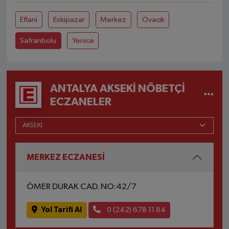
Eflani
Eskipazar
Merkez
Ovacık
Safranbolu
Yenice
ANTALYA AKSEKI NÖBETÇI
ECZANELER
MERKEZ ECZANESİ
ÖMER DURAK CAD. NO:42/7
Yol Tarifi Al
0 (242) 678 11 84