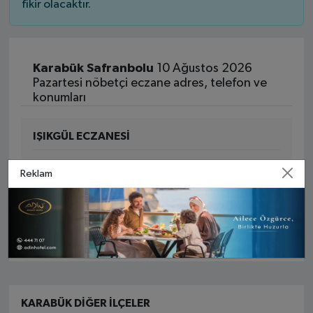
fikir olacaktır.
Karabük Safranbolu
10 Ağustos 2026
Pazartesi nöbetçi eczane adres, telefon ve
konumları
IŞIKGÜL ECZANESİ
Yenimahalle MAH. Sadri Artunç Caddesi NO:
Reklam
139F 78600 Safranbolu Karabük
Yol Tarifi Al
0 (370) 712 78 33
KARABÜK DIĞER İLÇELER