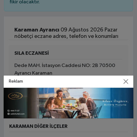
fikir olacaktır.
Karaman Ayrancı
09 Ağustos 2026 Pazar
nöbetçi eczane adres, telefon ve konumları
SILA ECZANESİ
Dede MAH. İstasyon Caddesi NO: 2B 70500
Ayrancı Karaman
Reklam
Yol Tarifi Al
0 (338) 411 28 24
KARAMAN DIĞER İLÇELER