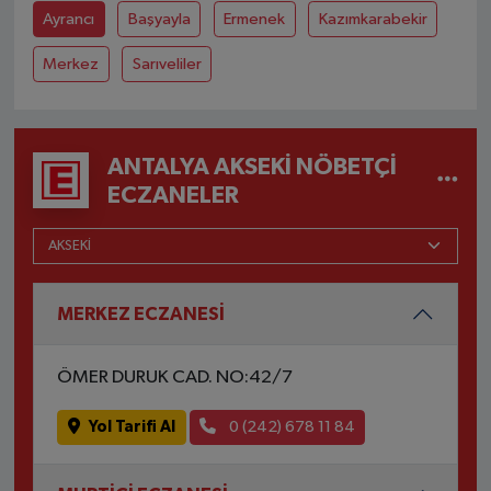
Ayrancı
Başyayla
Ermenek
Kazımkarabekir
Merkez
Sarıveliler
ANTALYA AKSEKI NÖBETÇI
ECZANELER
MERKEZ ECZANESİ
ÖMER DURUK CAD. NO:42/7
Yol Tarifi Al
0 (242) 678 11 84