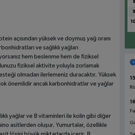
1
protein açısından yüksek ve doymuş yağ oranı
bonhidratları ve sağlıklı yağları
yorsanız hem beslenme hem de fiziksel
dunuzu fiziksel aktivite yoluyla zorlamak
steği olmadan ilerlemeniz duracaktır. Yüksek
1
 çok önemlidir ancak karbonhidratlar ve yağlar
Ri
1
Fa
klı yağlar ve B vitaminleri ile kolin gibi diğer
Ga
mino asitlerden oluşur. Yumurtalar, özellikle
sit lösini büyük miktarlarda içerir. B
Sa