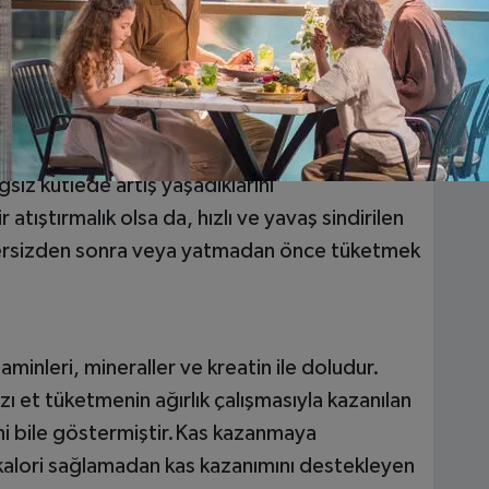
bileceğini göstermiştir
 protein içermez, aynı zamanda hızlı sindirilen
dirilen kazein proteininin bir karışımını da
ızlı ve yavaş sindirilen süt proteinlerinin bir
ız kütlede artış yaşadıklarını
atıştırmalık olsa da, hızlı ve yavaş sindirilen
gzersizden sonra veya yatmadan önce tüketmek
itaminleri, mineraller ve kreatin ile doludur.
zı et tüketmenin ağırlık çalışmasıyla kazanılan
ini bile göstermiştir.Kas kazanmaya
a kalori sağlamadan kas kazanımını destekleyen