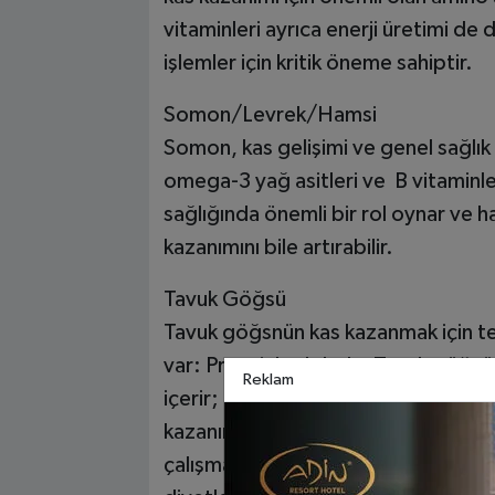
vitaminleri ayrıca enerji üretimi de
işlemler için kritik öneme sahiptir.
Somon/Levrek/Hamsi
Somon, kas gelişimi ve genel sağlı
omega-3 yağ asitleri ve B vitaminler
sağlığında önemli bir rol oynar ve h
kazanımını bile artırabilir.
Tavuk Göğsü
Tavuk göğsnün kas kazanmak için tem
var: Proteinle doludur.Tavuk göğsü 
Reklam
içerir; bu özellikle aktif bir kişiyse
kazanımı için gerekli olan fiziksel 
çalışmasına yardımcı olur.Dahası, ba