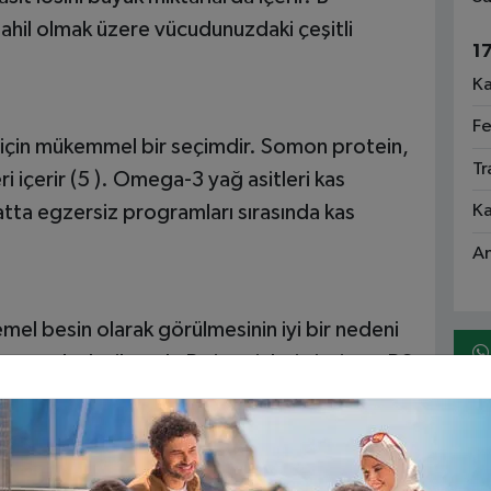
 dahil olmak üzere vücudunuzdaki çeşitli
1
Ka
Fe
k için mükemmel bir seçimdir. Somon protein,
Tr
i içerir (5 ). Omega-3 yağ asitleri kas
atta egzersiz programları sırasında kas
Ka
An
el besin olarak görülmesinin iyi bir nedeni
ayrıca bol miktarda B vitaminleri niasin ve B6
niz önemlidir. Bu vitaminler, optimum kas
aktivite sırasında vücudunuzun düzgün
zı araştırmalar tavuk içeren yüksek proteinli