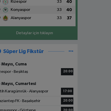
8
Rizespor
33
40
9
Konyaspor
33
40
0
Alanyaspor
33
37
Detaylar için tıklayın
Süper Lig Fikstür
5 Mayıs, Cuma
zespor - Beşiktaş
20:00
6 Mayıs, Cumartesi
tih Karagümrük - Alanyaspor
17:00
ziantep FK - Başakşehir
20:00
msunspor - Göztepe
20:00