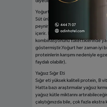
diyetlerin yağ kaybına yardımcı ola
Yoğurt
Süt ürünleri yalnızca yüksek kaliteli
peynir altı suyu proteini ve yavaş sin
içerir. Bazı araştırmalar, insanların h
kombinasyonunu tükettiklerinde yağs
göstermiştir.Yoğurt her zaman iyi bir 
proteinlerin karışımı nedeniyle e
faydalı olabilir).
Yağsız Sığır Eti
Sığır eti yüksek kaliteli protein, B v
Hatta bazı araştırmalar yağsız kırmı
yağsız kütle miktarını artırabileceğ
çalıştığınızda bile, çok fazla ekstr