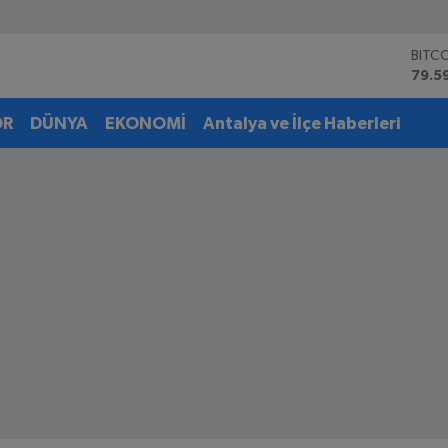
DOL
45,4
EUR
53,3
OR
DÜNYA
EKONOMİ
Antalya ve İlçe Haberleri
STER
61,6
G.AL
6862
BİST
14.5
BITC
79.5