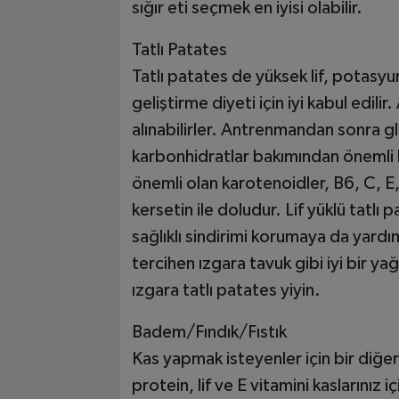
sığır eti seçmek en iyisi olabilir.
Tatlı Patates
Tatlı patates de yüksek lif, potasyu
geliştirme diyeti için iyi kabul edili
alınabilirler. Antrenmandan sonra gl
karbonhidratlar bakımından önemli bir
önemli olan karotenoidler, B6, C, E
kersetin ile doludur. Lif yüklü tatl
sağlıklı sindirimi korumaya da yard
tercihen ızgara tavuk gibi iyi bir ya
ızgara tatlı patates yiyin.
Badem/Fındık/Fıstık
Kas yapmak isteyenler için bir diğe
protein, lif ve E vitamini kaslarınız 