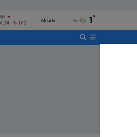
°
AR
1
Akseki
3620
%0.02
O
8690
%0.19
LİN
0380
%0.18
TIN
,09000
%0.19
100
98,00
%0
OIN
91,74
%-1.82