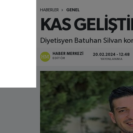
HABERLER
GENEL
KAS GELİŞT
Diyetisyen Batuhan Silvan kon
HABER MERKEZI
20.02.2024 - 12:48
EDITÖR
YAYINLANMA