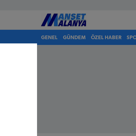
Antalya Nöbetçi Eczaneler
GENEL
GÜNDEM
ÖZEL HABER
SP
Antalya Hava Durumu
Antalya Namaz Vakitleri
Antalya Trafik Yoğunluk Haritası
Süper Lig Puan Durumu ve Fikstür
Tüm Manşetler
Son Dakika Haberleri
Haber Arşivi