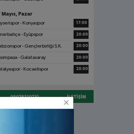
7 Mayıs, Pazar
yserispor - Konyaspor
17:00
nerbahçe - Eyüpspor
20:00
abzonspor - Gençlerbirliği S.K.
20:00
sımpaşa - Galatasaray
20:00
talyaspor - Kocaelispor
20:00
05078310731
İLETIŞIM