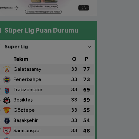
Süper Lig Puan Durumu
Süper Lig
#
Takım
O
P
1
Galatasaray
33
77
2
Fenerbahçe
33
73
3
Trabzonspor
33
69
4
Beşiktaş
33
59
5
Göztepe
33
55
6
Başakşehir
33
54
7
Samsunspor
33
48