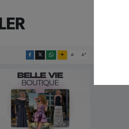
NLER
-
+
A
A