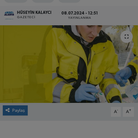
HÜSEYIN KALAYCI
08.07.2024 - 12:51
GAZETECI
YAYINLANMA
Paylaş
-
+
A
A