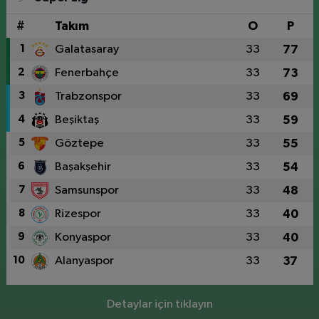
#
Takım
O
P
1
Galatasaray
33
77
2
Fenerbahçe
33
73
3
Trabzonspor
33
69
4
Beşiktaş
33
59
5
Göztepe
33
55
6
Başakşehir
33
54
7
Samsunspor
33
48
8
Rizespor
33
40
9
Konyaspor
33
40
10
Alanyaspor
33
37
Detaylar için tıklayın