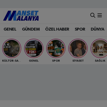
Antalya Nöbetçi Eczaneler
GENEL
GÜNDEM
ÖZEL HABER
SPOR
DÜNYA
Antalya Hava Durumu
Antalya Namaz Vakitleri
Antalya Trafik Yoğunluk Haritası
GENEL
SPOR
SİYASET
SAĞLIK
KÜLTÜR-SANAT
Süper Lig Puan Durumu ve Fikstür
Tüm Manşetler
Son Dakika Haberleri
Haber Arşivi