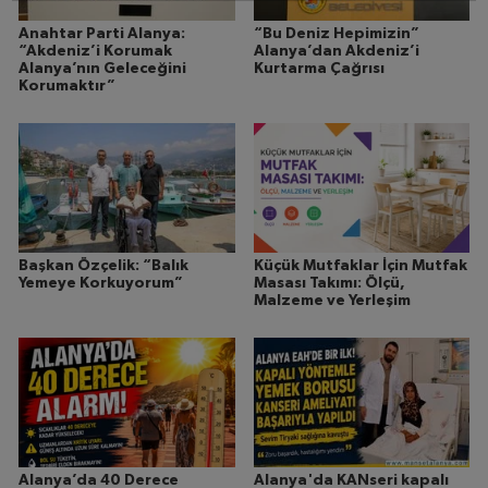
Anahtar Parti Alanya:
“Bu Deniz Hepimizin”
“Akdeniz’i Korumak
Alanya’dan Akdeniz’i
Alanya’nın Geleceğini
Kurtarma Çağrısı
Korumaktır”
Başkan Özçelik: “Balık
Küçük Mutfaklar İçin Mutfak
Yemeye Korkuyorum”
Masası Takımı: Ölçü,
Malzeme ve Yerleşim
Alanya’da 40 Derece
Alanya'da KANseri kapalı