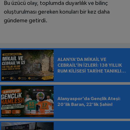
Bu üzücü olay, toplumda duyarlılık ve bilinç
oluşturulması gereken konuları bir kez daha
gündeme getirdi.
ALANYA’DA MİKAİL VE
CEBRAİL’İN İZLERİ: 138 YILLIK
RUM KİLİSESİ TARİHE TANIKLIK
EDİYOR
Alanyaspor’da Gençlik Ateşi:
20’lik Baran, 22’lik Şahin!