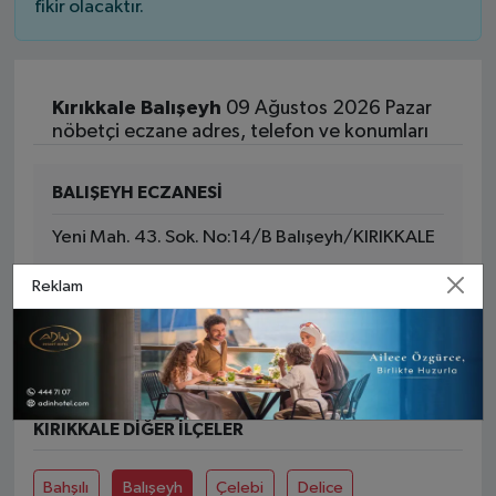
fikir olacaktır.
Kırıkkale Balışeyh
09 Ağustos 2026 Pazar
nöbetçi eczane adres, telefon ve konumları
BALIŞEYH ECZANESİ
Yeni Mah. 43. Sok. No:14/B Balışeyh/KIRIKKALE
Reklam
Yol Tarifi Al
0 (318) 713 72 77
KIRIKKALE DIĞER İLÇELER
Bahşılı
Balışeyh
Çelebi
Delice