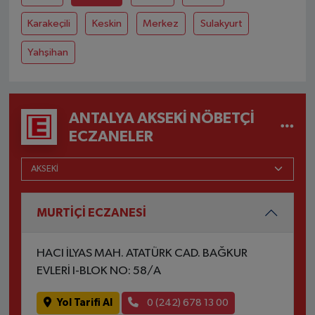
Karakeçili
Keskin
Merkez
Sulakyurt
Yahşihan
ANTALYA AKSEKI NÖBETÇI
ECZANELER
MURTİÇİ ECZANESİ
HACI İLYAS MAH. ATATÜRK CAD. BAĞKUR
EVLERİ I-BLOK NO: 58/A
Yol Tarifi Al
0 (242) 678 13 00