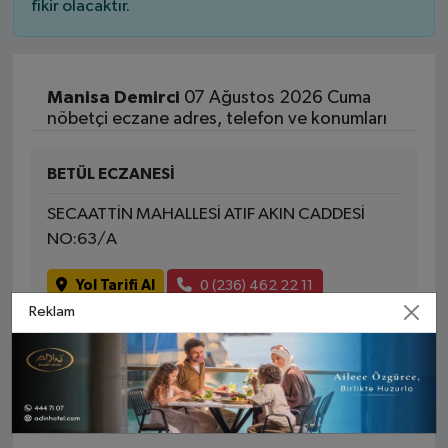
fikir olacaktır.
Manisa Demirci
07 Ağustos 2026 Cuma
nöbetçi eczane adres, telefon ve konumları
BETÜL ECZANESİ
SECAATTİN MAHALLESİ ATIF AKIN CADDESİ
NO:63/A
Yol Tarifi Al
0 (236) 462 22 11
Reklam
MANISA DIĞER İLÇELER