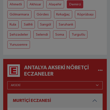
Ahmetli
Akhisar
Alaşehir
Demirci
Gölmarmara
Gördes
Kırkağaç
Köprübaşı
Kula
Salihli
Sarıgöl
Saruhanlı
Şehzadeler
Selendi
Soma
Turgutlu
Yunusemre
ANTALYA AKSEKI NÖBETÇI
ECZANELER
MURTİÇİ ECZANESİ