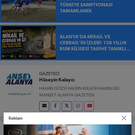
TÜRKİYE ŞAMPİYONASI
TAMAMLANDI
ALANYA’DA MİKAİL VE
CEBRAİL’İN İZLERİ: 138 YILLIK
RUM KİLİSESİ TARİHE TANIKLIK
EDİYOR
GAZETECI
Hüseyin Kalaycı
HALKIN GÖZÜ HALKIN KULAĞI HALKIN DİLİ
MANŞET ALANYA GAZETESİ
Reklam
Bunlar da ilginizi çekebilir