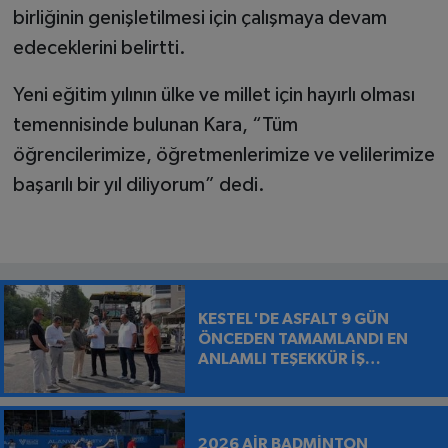
birliğinin genişletilmesi için çalışmaya devam
edeceklerini belirtti.
Yeni eğitim yılının ülke ve millet için hayırlı olması
temennisinde bulunan Kara, “Tüm
öğrencilerimize, öğretmenlerimize ve velilerimize
başarılı bir yıl diliyorum” dedi.
KESTEL'DE ASFALT 9 GÜN
ÖNCEDEN TAMAMLANDI EN
ANLAMLI TEŞEKKÜR İŞ
MAKİNESİNİN ÜZERİNE
BIRAKILDI
2026 AİR BADMİNTON