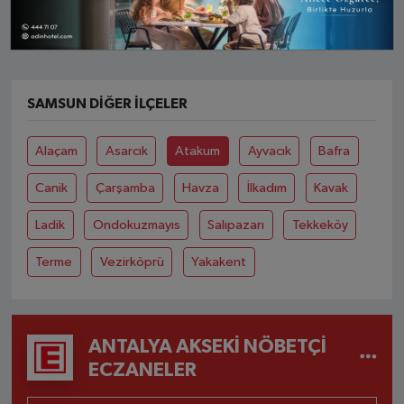
SAMSUN DIĞER İLÇELER
Alaçam
Asarcık
Atakum
Ayvacık
Bafra
Canik
Çarşamba
Havza
İlkadım
Kavak
Ladik
Ondokuzmayıs
Salıpazarı
Tekkeköy
Terme
Vezirköprü
Yakakent
ANTALYA AKSEKI NÖBETÇI
ECZANELER