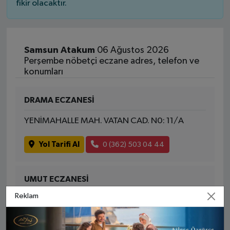
fikir olacaktır.
Samsun Atakum
06 Ağustos 2026
Perşembe nöbetçi eczane adres, telefon ve
konumları
DRAMA ECZANESİ
YENİMAHALLE MAH. VATAN CAD. N0: 11/A
Yol Tarifi Al
0 (362) 503 04 44
UMUT ECZANESİ
Reklam
CUMHURIYET MAH. ALPARSLAN BULVARI NO:22
Yol Tarifi Al
0 (362) 438 41 21