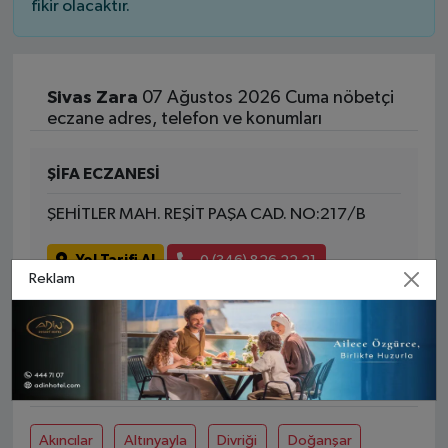
fikir olacaktır.
Sivas Zara
07 Ağustos 2026 Cuma nöbetçi
eczane adres, telefon ve konumları
ŞİFA ECZANESİ
ŞEHİTLER MAH. REŞİT PAŞA CAD. NO:217/B
Yol Tarifi Al
0 (346) 826 22 21
Reklam
SIVAS DIĞER İLÇELER
Akıncılar
Altınyayla
Divriği
Doğanşar