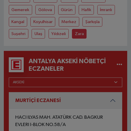
Gemerek
Gölova
Gürün
Hafik
İmranlı
Kangal
Koyulhisar
Merkez
Şarkışla
Suşehri
Ulaş
Yıldızeli
Zara
ANTALYA AKSEKI NÖBETÇI
ECZANELER
MURTİÇİ ECZANESİ
HACI ILYAS MAH. ATATÜRK CAD. BAGKUR
EVLERI I-BLOK NO.58/A