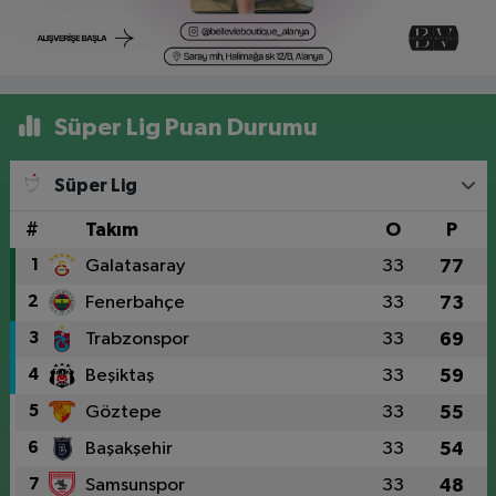
Süper Lig Puan Durumu
Süper Lig
#
Takım
O
P
1
Galatasaray
33
77
2
Fenerbahçe
33
73
3
Trabzonspor
33
69
4
Beşiktaş
33
59
5
Göztepe
33
55
6
Başakşehir
33
54
7
Samsunspor
33
48