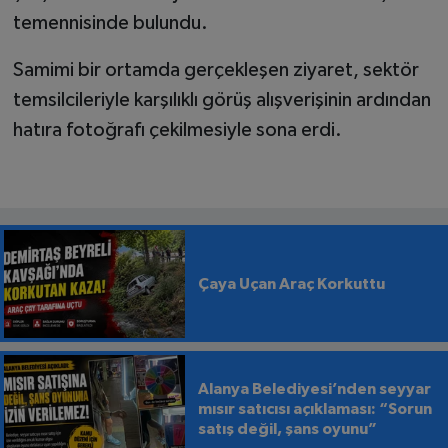
temennisinde bulundu.
Samimi bir ortamda gerçekleşen ziyaret, sektör
temsilcileriyle karşılıklı görüş alışverişinin ardından
hatıra fotoğrafı çekilmesiyle sona erdi.
Çaya Uçan Araç Korkuttu
Alanya Belediyesi’nden seyyar
mısır satıcısı açıklaması: “Sorun
satış değil, şans oyunu”