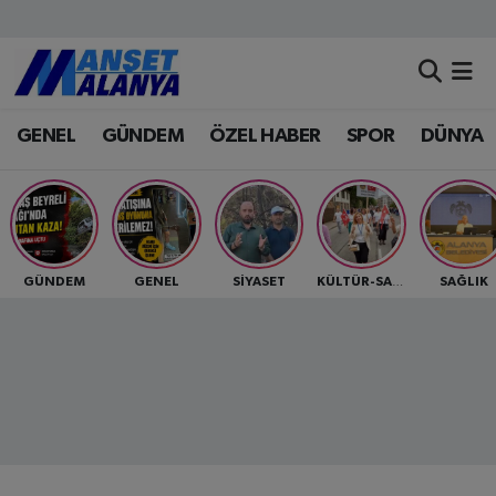
Antalya Nöbetçi Eczaneler
GENEL
GÜNDEM
ÖZEL HABER
SPOR
DÜNYA
Antalya Hava Durumu
Antalya Namaz Vakitleri
Antalya Trafik Yoğunluk Haritası
GÜNDEM
GENEL
SİYASET
SAĞLIK
KÜLTÜR-SANAT
Süper Lig Puan Durumu ve Fikstür
Tüm Manşetler
Son Dakika Haberleri
Haber Arşivi