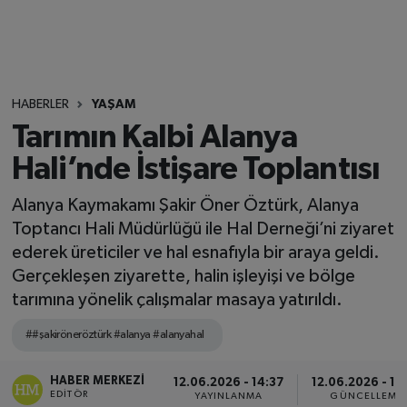
HABERLER
YAŞAM
Tarımın Kalbi Alanya
Hali’nde İstişare Toplantısı
Alanya Kaymakamı Şakir Öner Öztürk, Alanya
Toptancı Hali Müdürlüğü ile Hal Derneği’ni ziyaret
ederek üreticiler ve hal esnafıyla bir araya geldi.
Gerçekleşen ziyarette, halin işleyişi ve bölge
tarımına yönelik çalışmalar masaya yatırıldı.
##şakiröneröztürk #alanya #alanyahal
HABER MERKEZI
12.06.2026 - 14:37
12.06.2026 - 15
EDITÖR
YAYINLANMA
GÜNCELLEME