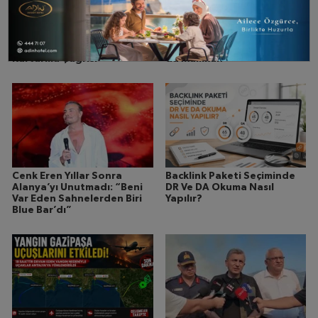
“Bu Deniz Hepimizin”
Mevlan Kurtishi Alanya’ya
Alanya’dan Akdeniz’i
Geliyor: Dışarıdan Katılım
Kurtarma Çağrısı
da Mümkün
Cenk Eren Yıllar Sonra
Backlink Paketi Seçiminde
Alanya’yı Unutmadı: “Beni
DR Ve DA Okuma Nasıl
Var Eden Sahnelerden Biri
Yapılır?
Blue Bar’dı”