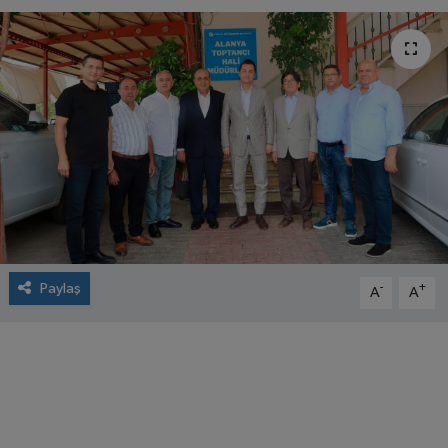
Paylaş
-
+
A
A