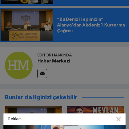
“Bu Deniz Hepimizin”
Alanya’dan Akdeniz’i Kurtarma
Çağrısı
EDITÖR HAKKINDA
Haber Merkezi
Bunlar da ilginizi çekebilir
Reklam