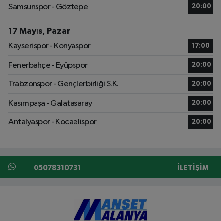
Samsunspor - Göztepe
20:00
17 Mayıs, Pazar
Kayserispor - Konyaspor
17:00
Fenerbahçe - Eyüpspor
20:00
Trabzonspor - Gençlerbirliği S.K.
20:00
Kasımpaşa - Galatasaray
20:00
Antalyaspor - Kocaelispor
20:00
05078310731
İLETIŞIM