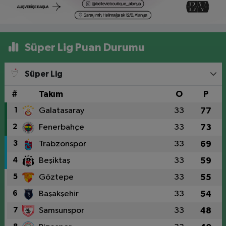
Süper Lig Puan Durumu
Süper Lig
#
Takım
O
P
1
Galatasaray
33
77
2
Fenerbahçe
33
73
3
Trabzonspor
33
69
4
Beşiktaş
33
59
5
Göztepe
33
55
6
Başakşehir
33
54
7
Samsunspor
33
48