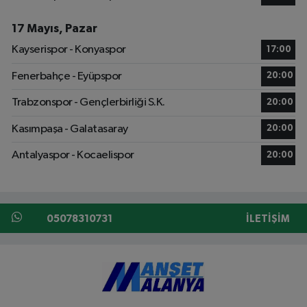
17 Mayıs, Pazar
Kayserispor - Konyaspor
17:00
Fenerbahçe - Eyüpspor
20:00
Trabzonspor - Gençlerbirliği S.K.
20:00
Kasımpaşa - Galatasaray
20:00
Antalyaspor - Kocaelispor
20:00
05078310731
İLETIŞIM