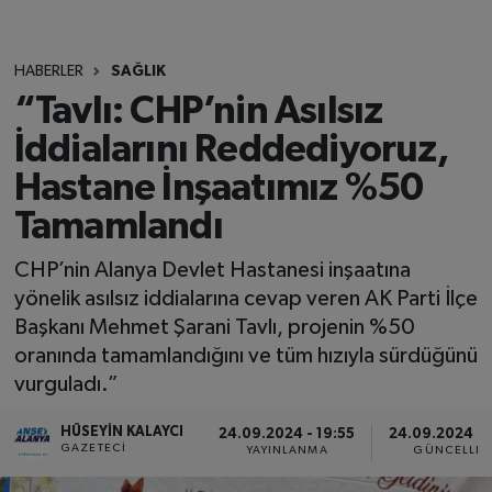
HABERLER
SAĞLIK
“Tavlı: CHP’nin Asılsız
İddialarını Reddediyoruz,
Hastane İnşaatımız %50
Tamamlandı
CHP’nin Alanya Devlet Hastanesi inşaatına
yönelik asılsız iddialarına cevap veren AK Parti İlçe
Başkanı Mehmet Şarani Tavlı, projenin %50
oranında tamamlandığını ve tüm hızıyla sürdüğünü
vurguladı.”
HÜSEYIN KALAYCI
24.09.2024 - 19:55
24.09.2024 - 
GAZETECI
YAYINLANMA
GÜNCELLE