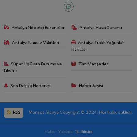
Antalya Nöbetçi Eczaneler
Antalya Hava Durumu
Antalya Namaz Vakitleri
Antalya Trafik Yoğunluk
Haritası
Süper Lig Puan Durumu ve
Tüm Manşetler
Fikstür
Son Dakika Haberleri
Haber Arşivi
RSS
Manşet Alanya Copyright © 2024. Her hakkı saklıdır.
Haber Yazılımı:
TE Bilişim