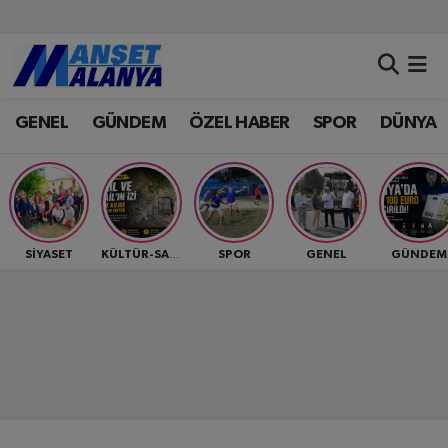
Antalya Nöbetçi Eczaneler
GENEL
GÜNDEM
ÖZEL HABER
SPOR
DÜNYA
Antalya Hava Durumu
Antalya Namaz Vakitleri
Antalya Trafik Yoğunluk Haritası
SİYASET
SPOR
GENEL
GÜNDEM
KÜLTÜR-SANAT
Süper Lig Puan Durumu ve Fikstür
Tüm Manşetler
Son Dakika Haberleri
Haber Arşivi