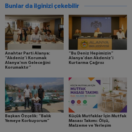
Bunlar da ilginizi çekebilir
Anahtar Parti Alanya:
“Bu Deniz Hepimizin”
“Akdeniz’i Korumak
Alanya’dan Akdeniz’i
Alanya’nın Geleceğini
Kurtarma Çağrısı
Korumaktır”
Başkan Özçelik: “Balık
Küçük Mutfaklar İçin Mutfak
Yemeye Korkuyorum”
Masası Takımı: Ölçü,
Malzeme ve Yerleşim