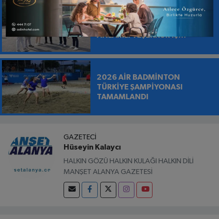
KESTEL'DE ASFALT 9 GÜN
ÖNCEDEN TAMAMLANDI EN
ANLAMLI TEŞEKKÜR İŞ
MAKİNESİNİN ÜZERİNE
BIRAKILDI
2026 AİR BADMİNTON
TÜRKİYE ŞAMPİYONASI
TAMAMLANDI
GAZETECI
Hüseyin Kalaycı
HALKIN GÖZÜ HALKIN KULAĞI HALKIN DİLİ
MANŞET ALANYA GAZETESİ