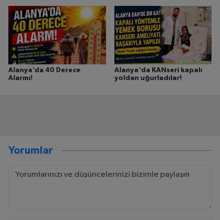
Alanya’da 40 Derece
Alanya'da KANseri kapalı
Alarmı!
yoldan uğurladılar!
Yorumlar