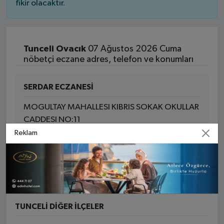
fikir olacaktır.
Tunceli Ovacık
07 Ağustos 2026 Cuma
nöbetçi eczane adres, telefon ve konumları
SERDAR ECZANESİ
MOGULTAY MAHALLESI KIBRIS SOKAK OKULLAR
CADDESI NO:11
Reklam
Yol Tarifi Al
0 (428) 212 16 49
TUNCELI DIĞER İLÇELER