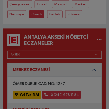
Çemişgezek
Hozat
Mazgirt
Merkez
Nazımiye
Ovacık
Pertek
Pülümür
ANTALYA AKSEKI NÖBETÇI
ECZANELER
MERKEZ ECZANESİ
ÖMER DURUK CAD. NO:42/7
Yol Tarifi Al
0 (242) 678 11 84