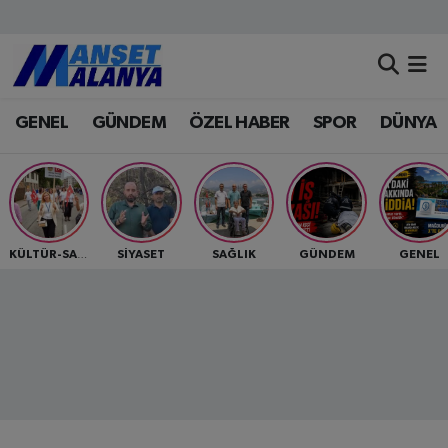
Antalya Nöbetçi Eczaneler
GENEL
GÜNDEM
ÖZEL HABER
SPOR
DÜNYA
Antalya Hava Durumu
Antalya Namaz Vakitleri
Antalya Trafik Yoğunluk Haritası
SİYASET
SAĞLIK
GÜNDEM
GENEL
KÜLTÜR-SANAT
Süper Lig Puan Durumu ve Fikstür
Tüm Manşetler
Son Dakika Haberleri
Haber Arşivi