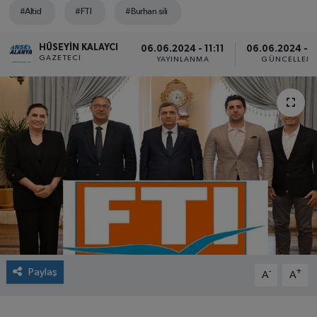
#Altid
#FTI
#Burhan sili
HÜSEYIN KALAYCI
06.06.2024 - 11:11
06.06.2024 - 1
GAZETECI
YAYINLANMA
GÜNCELLEM
Paylaş
-
+
A
A