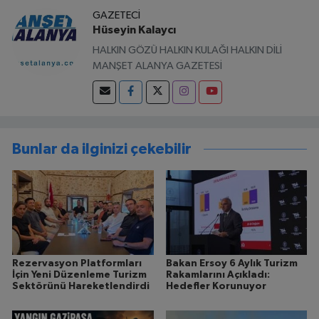
GAZETECI
Hüseyin Kalaycı
HALKIN GÖZÜ HALKIN KULAĞI HALKIN DİLİ
MANŞET ALANYA GAZETESİ
Bunlar da ilginizi çekebilir
Rezervasyon Platformları
Bakan Ersoy 6 Aylık Turizm
İçin Yeni Düzenleme Turizm
Rakamlarını Açıkladı:
Sektörünü Hareketlendirdi
Hedefler Korunuyor