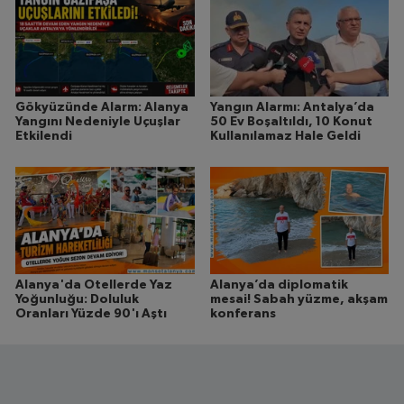
Gökyüzünde Alarm: Alanya
Yangın Alarmı: Antalya’da
Yangını Nedeniyle Uçuşlar
50 Ev Boşaltıldı, 10 Konut
Etkilendi
Kullanılamaz Hale Geldi
Alanya'da Otellerde Yaz
Alanya’da diplomatik
Yoğunluğu: Doluluk
mesai! Sabah yüzme, akşam
Oranları Yüzde 90'ı Aştı
konferans