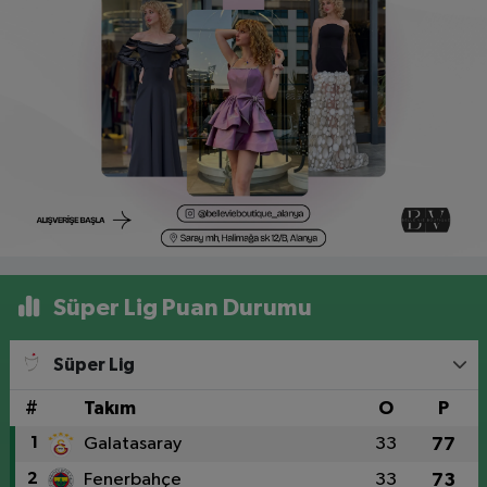
Süper Lig Puan Durumu
Süper Lig
#
Takım
O
P
1
Galatasaray
33
77
2
Fenerbahçe
33
73