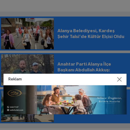
Alanya Belediyesi, Kardeş
Şehir Talsi’de Kültür Elçisi Oldu
Anahtar Parti Alanya İlçe
Başkanı Abdullah Akkuş:
“İtfaiye Evrakla Değil, Yangınla
Reklam
Mücadele Etmeli”
Başkan Özçelik: “Balık Yemeye
Korkuyorum”