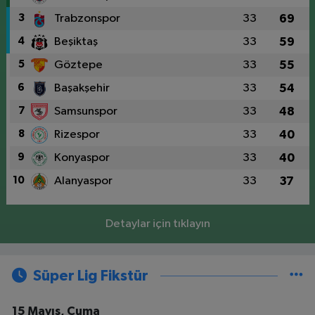
3
Trabzonspor
33
69
4
Beşiktaş
33
59
5
Göztepe
33
55
6
Başakşehir
33
54
7
Samsunspor
33
48
8
Rizespor
33
40
9
Konyaspor
33
40
10
Alanyaspor
33
37
Detaylar için tıklayın
Süper Lig Fikstür
15 Mayıs, Cuma