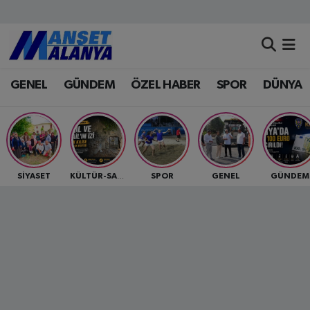
Antalya Nöbetçi Eczaneler
GENEL
GÜNDEM
ÖZEL HABER
SPOR
DÜNYA
Antalya Hava Durumu
Antalya Namaz Vakitleri
Antalya Trafik Yoğunluk Haritası
SİYASET
SPOR
GENEL
GÜNDEM
KÜLTÜR-SANAT
Süper Lig Puan Durumu ve Fikstür
Tüm Manşetler
Son Dakika Haberleri
Haber Arşivi