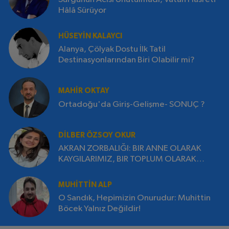
Hâlâ Sürüyor
HÜSEYIN KALAYCI
Alanya, Çölyak Dostu İlk Tatil
Destinasyonlarından Biri Olabilir mi?
MAHIR OKTAY
Ortadoğu'da Giriş-Gelişme- SONUÇ ?
DILBER ÖZSOY OKUR
AKRAN ZORBALIĞI: BIR ANNE OLARAK
KAYGILARIMIZ, BIR TOPLUM OLARAK
SORUMLULUĞUMUZ
MUHITTIN ALP
O Sandık, Hepimizin Onurudur: Muhittin
Böcek Yalnız Değildir!