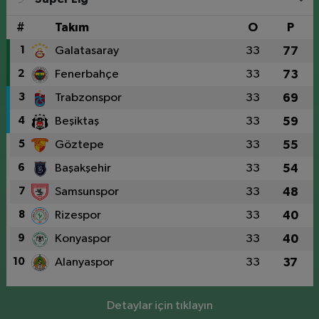
#
Takım
O
P
1
Galatasaray
33
77
2
Fenerbahçe
33
73
3
Trabzonspor
33
69
4
Beşiktaş
33
59
5
Göztepe
33
55
6
Başakşehir
33
54
7
Samsunspor
33
48
8
Rizespor
33
40
9
Konyaspor
33
40
10
Alanyaspor
33
37
Detaylar için tıklayın