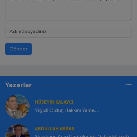
Gönder
Yazarlar
HÜSEYİN KALAYCI
Yiğidi Öldür, Hakkını Yeme…
ABDULLAH AKBAŞ
Sürgünün Acısı Unutulmadı, Vatan Hasreti