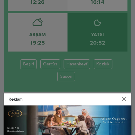
12:26
16:14
AKŞAM
YATSI
19:25
20:52
Beşiri
Gercüş
Hasankeyf
Kozluk
Sason
Reklam
BATMAN AYLIK NAMAZ VAKITLERI
İMSAK
GÜNEŞ
ÖĞLE
İKINDI
AKŞA