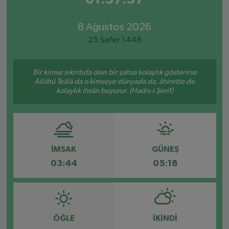
8 Ağustos 2026
25 Safer 1448
Bir kimse sıkıntıda olan bir şahsa kolaylık gösterirse
Allâhü Teâlâ da o kimseye dünyada da, âhirette de
kolaylık ihsân buyurur. (Hadis-i Şerif)
İMSAK
GÜNEŞ
03:44
05:18
ÖĞLE
İKINDI