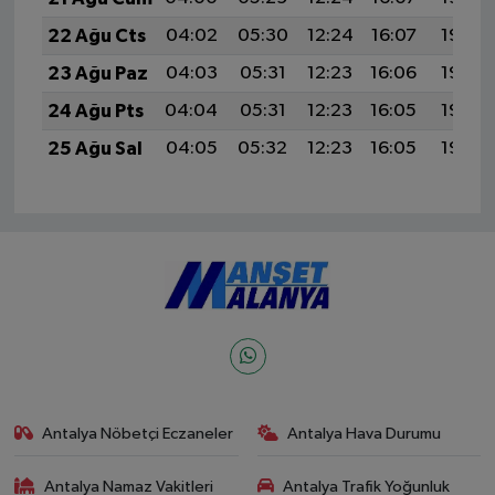
22 Ağu Cts
04:02
05:30
12:24
16:07
19:08
23 Ağu Paz
04:03
05:31
12:23
16:06
19:06
24 Ağu Pts
04:04
05:31
12:23
16:05
19:05
25 Ağu Sal
04:05
05:32
12:23
16:05
19:03
Antalya Nöbetçi Eczaneler
Antalya Hava Durumu
Antalya Namaz Vakitleri
Antalya Trafik Yoğunluk