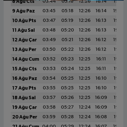
8 Ağu Cts
03:44
05:18
12:26
16:14
19:25
9 Ağu Paz
03:45
05:18
12:26
16:14
19:24
10 Ağu Pts
03:47
05:19
12:26
16:13
19:23
11 Ağu Sal
03:48
05:20
12:26
16:13
19:22
12 Ağu Çar
03:49
05:21
12:26
16:12
19:20
13 Ağu Per
03:50
05:22
12:26
16:12
19:19
14 Ağu Cum
03:52
05:23
12:25
16:11
19:18
15 Ağu Cts
03:53
05:24
12:25
16:11
19:17
16 Ağu Paz
03:54
05:25
12:25
16:10
19:15
17 Ağu Pts
03:55
05:25
12:25
16:10
19:14
18 Ağu Sal
03:57
05:26
12:25
16:09
19:13
19 Ağu Çar
03:58
05:27
12:24
16:09
19:12
20 Ağu Per
03:59
05:28
12:24
16:08
19:10
21 Ağu Cum
04:00
05:29
12:24
16:07
19:09