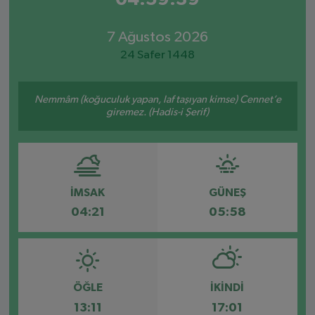
7 Ağustos 2026
24 Safer 1448
Nemmâm (koğuculuk yapan, laf taşıyan kimse) Cennet’e
giremez. (Hadis-i Şerif)
İMSAK
GÜNEŞ
04:21
05:58
ÖĞLE
İKINDI
13:11
17:01