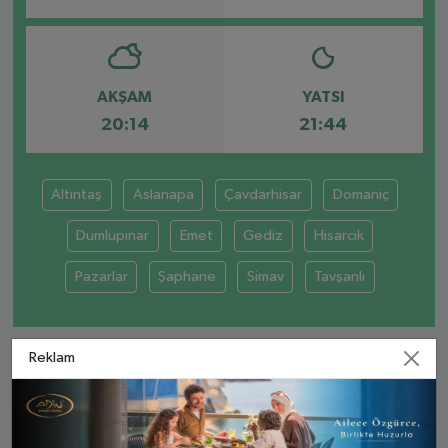
AKŞAM
YATSI
20:14
21:44
Altıntaş
Aslanapa
Çavdarhisar
Domaniç
Dumlupınar
Emet
Gediz
Hisarcık
Pazarlar
Şaphane
Simav
Tavşanlı
Reklam
KÜTAHYA AYLIK NAMAZ VAKITLERI
İMSAK
GÜNEŞ
ÖĞLE
İKINDI
AKŞA