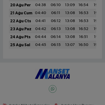
20 Ağu Per
04:38
06:10
13:09
16:54
19:57
21 Ağu Cum
04:40
06:11
13:08
16:53
19:56
22 Ağu Cts
04:41
06:12
13:08
16:53
19:54
23 Ağu Paz
04:42
06:13
13:08
16:52
19:53
24 Ağu Pts
04:44
06:14
13:08
16:51
19:51
25 Ağu Sal
04:45
06:15
13:07
16:50
19:50