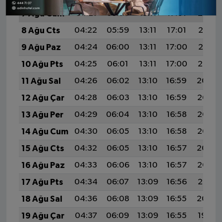
7 Ağu Cum
04:21
05:58
13:11
17:01
20:14
8 Ağu Cts
04:22
05:59
13:11
17:01
20:13
9 Ağu Paz
04:24
06:00
13:11
17:00
20:12
10 Ağu Pts
04:25
06:01
13:11
17:00
20:10
11 Ağu Sal
04:26
06:02
13:10
16:59
20:09
12 Ağu Çar
04:28
06:03
13:10
16:59
20:08
13 Ağu Per
04:29
06:04
13:10
16:58
20:07
14 Ağu Cum
04:30
06:05
13:10
16:58
20:05
15 Ağu Cts
04:32
06:05
13:10
16:57
20:04
16 Ağu Paz
04:33
06:06
13:10
16:57
20:03
17 Ağu Pts
04:34
06:07
13:09
16:56
20:01
18 Ağu Sal
04:36
06:08
13:09
16:55
20:00
19 Ağu Çar
04:37
06:09
13:09
16:55
19:59